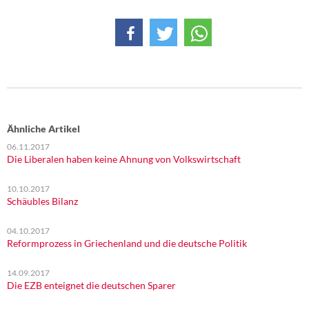
DIE LINKE
Weitere Themen
Memo-Gruppe
Institut Solidarische Moderne
Ähnliche Artikel
Rosa-Luxemburg-Stiftung
06.11.2017
Die Liberalen haben keine Ahnung von Volkswirtschaft
Über mich
10.10.2017
Schäubles Bilanz
Kontakt
04.10.2017
Reformprozess in Griechenland und die deutsche Politik
14.09.2017
Die EZB enteignet die deutschen Sparer