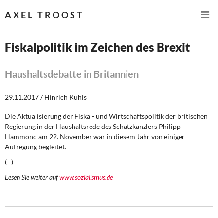
AXEL TROOST
Fiskalpolitik im Zeichen des Brexit
Startseite
Haushaltsdebatte in Britannien
Themen
29.11.2017 / Hinrich Kuhls
Leitlinien linker Wirtschafts- und Finanzpolitik
Die Aktualisierung der Fiskal- und Wirtschaftspolitik der britischen
Regierung in der Haushaltsrede des Schatzkanzlers Philipp
Wirtschaftspolitik
Hammond am 22. November war in diesem Jahr von einiger
Aufregung begleitet.
Steuer- und Finanzpolitik
(...)
Lesen Sie weiter auf
www.sozialismus.de
Öffentliche Infrastruktur und Daseinsvorsorge
Eurokrise und Griechenland