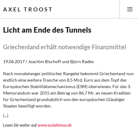
AXEL TROOST
Licht am Ende des Tunnels
Startseite
Griechenland erhält notwendige Finanzmittel
Themen
19.06.2017 / Joachim Bischoff und Björn Radke
Leitlinien linker Wirtschafts- und Finanzpolitik
Nach monatelanger politischer Rangelei bekommt Griechenland nun
endlich eine weitere Tranche von 8,5 Mrd. Euro aus dem Topf des
Wirtschaftspolitik
Europäischen Stabilitätsmechanismus (ESM) überwiesen. Für das 3.
Memorandum war 2015 ein Betrag von 86,7 Mr. an neuen Krediten
Steuer- und Finanzpolitik
für Griechenland grundsätzlich von den europäischen Gläubiger
Staaten bewilligt worden.
Öffentliche Infrastruktur und Daseinsvorsorge
(...)
Lesen Sie weiter auf
www.sozialismus.de
Eurokrise und Griechenland