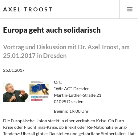
AXEL TROOST
Europa geht auch solidarisch
Startseite
Vortrag und Diskussion mit Dr. Axel Troost, am
25.01.2017 in Dresden
Themen
25.01.2017
Leitlinien linker Wirtschafts- und Finanzpolitik
Ort:
Wirtschaftspolitik
"Wir AG", Dresden
Martin-Luther-Straße 21
Steuer- und Finanzpolitik
01099 Dresden
Beginn:
19:00 Uhr
Öffentliche Infrastruktur und Daseinsvorsorge
Die Europäische Union steckt in einer veritablen Krise. Ob Euro-
Krise oder Flüchtlings-Krise, ob Brexit oder Re-Nationalisierung-
Eurokrise und Griechenland
Tendenz: Überall gibt es Baustellen und gefährliche Stolperfallen. Hat