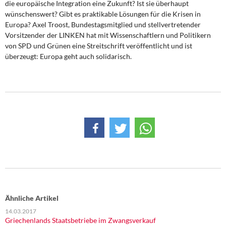
die europäische Integration eine Zukunft? Ist sie überhaupt
DIE LINKE
wünschenswert? Gibt es praktikable Lösungen für die Krisen in
Europa? Axel Troost, Bundestagsmitglied und stellvertretender
Weitere Themen
Vorsitzender der LINKEN hat mit Wissenschaftlern und Politikern
von SPD und Grünen eine Streitschrift veröffentlicht und ist
Memo-Gruppe
überzeugt: Europa geht auch solidarisch.
Institut Solidarische Moderne
Rosa-Luxemburg-Stiftung
Über mich
Kontakt
Ähnliche Artikel
14.03.2017
Griechenlands Staatsbetriebe im Zwangsverkauf