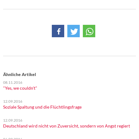
DIE LINKE
Weitere Themen
Memo-Gruppe
Institut Solidarische Moderne
Rosa-Luxemburg-Stiftung
Ähnliche Artikel
Über mich
08.11.2016
"Yes, we couldn't"
Kontakt
12.09.2016
Soziale Spaltung und die Flüchtlingsfrage
12.09.2016
Deutschland wird nicht von Zuversicht, sondern von Angst regiert