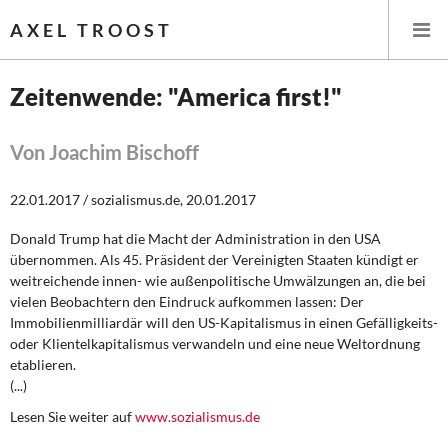
AXEL TROOST
Zeitenwende: "America first!"
Startseite
Von Joachim Bischoff
Themen
22.01.2017 / sozialismus.de, 20.01.2017
Leitlinien linker Wirtschafts- und Finanzpolitik
Donald Trump hat die Macht der Administration in den USA
übernommen. Als 45. Präsident der Vereinigten Staaten kündigt er
Wirtschaftspolitik
weitreichende innen- wie außenpolitische Umwälzungen an, die bei
vielen Beobachtern den Eindruck aufkommen lassen: Der
Steuer- und Finanzpolitik
Immobilienmilliardär will den US-Kapitalismus in einen Gefälligkeits-
oder Klientelkapitalismus verwandeln und eine neue Weltordnung
etablieren.
Öffentliche Infrastruktur und Daseinsvorsorge
(...)
Eurokrise und Griechenland
Lesen Sie weiter auf
www.sozialismus.de