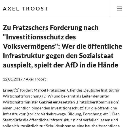
AXEL TROOST
Zu Fratzschers Forderung nach
"Investitionsschutz des
Startseite
Volksvermögens": Wer die öffentliche
Themen
Infrastruktur gegen den Sozialstaat
ausspielt, spielt der AfD in die Hände
Leitlinien linker Wirtschafts- und Finanzpolitik
Wirtschaftspolitik
12.01.2017 / Axel Troost
Erneut[1] fordert Marcel Fratzscher, Chef des Deutsche Institut für
Steuer- und Finanzpolitik
Wirtschaftsforschung (DIW) und bekannt als Leiter der unter
Wirtschaftsminister Gabriel eingesetzten „FratzscherKommission“,
Öffentliche Infrastruktur und Daseinsvorsorge
einen „rechtlich bindenden Investitionsschutz“ für die öffentliche
Infrastruktur (sprich: Verkehrswege, Bildung, Forschung, etc.). Der
Eurokrise und Griechenland
Staat dürfe die öffentliche Infrastruktur nicht verfallen lassen und
solle sich „zusätzlich zur Schuldenbremse, eine haushaltsrechtliche