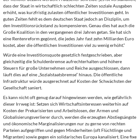
dass der Staat in wirtschaftlich schlechten Zeiten soziale Ausgaben
erhöht, was kurzfristig zulasten öffentlicher Investitionen geht. In
guten Zeiten fehlt es dem deutschen Staat jedoch an Disziplin, um
den Investitionsrückstand zu kompensieren. Genau dies hat auch die
Große Koalition in den vergangenen drei Jahren getan. Sie hat sich
eine Rentenreform gegönnt, die jedes Jahr fast zehn Milliarden Euro
kostet, aber die öffentlichen Investitionen viel zu wenig erhöht.“
Würde eine Investitionsquote gesetzlich festgeschrieben, aber
gleichzeitig die Schuldenbremse aufrechterhalten und höhere
Steuern für große Unternehmen und Reiche ausgeschlossen, dann
läuft dies auf eine „Sozialstaatsbremse“ hinaus. Die öffentliche
Infrastruktur würde ausgerechnet auf Kosten der Schwächsten der
Gesellschaft saniert.
Es kann nicht oft genug darauf hingewiesen werden, wie gefährlich
dieser Irrweg ist: Setzen sich Wirtschaftsinteressen weiterhin auf
Kosten der Prekarisierten und Arbeitslosen, der Armen und
Globalisierungsverlierer durch, werden die erzeugten Abstiegsängste
und ökonomische Marginalisierungen nur zu gerne von rechten
Parteien aufgegriffen und gegen Minderheiten (oft Flüchtlinge und
Migranten) sowie gegen ein solidarisches Europa kanalisiert. Eine fixe