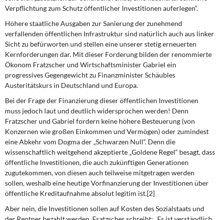
DIE LINKE
Verpflichtung zum Schutz öffentlicher Investitionen auferlegen“.
Höhere staatliche Ausgaben zur Sanierung der zunehmend
Weitere Themen
verfallenden öffentlichen Infrastruktur sind natürlich auch aus linker
Sicht zu befürworten und stellen eine unserer stetig erneuerten
Memo-Gruppe
Kernforderungen dar. Mit dieser Forderung bilden der renommierte
Ökonom Fratzscher und Wirtschaftsminister Gabriel ein
Institut Solidarische Moderne
progressives Gegengewicht zu Finanzminister Schäubles
Austeritätskurs in Deutschland und Europa.
Rosa-Luxemburg-Stiftung
Bei der Frage der Finanzierung dieser öffentlichen Investitionen
muss jedoch laut und deutlich widersprochen werden! Denn
Fratzscher und Gabriel fordern keine höhere Besteuerung (von
Über mich
Konzernen wie großen Einkommen und Vermögen) oder zumindest
eine Abkehr vom Dogma der „Schwarzen Null“. Denn die
Kontakt
wissenschaftlich weitgehend akzeptierte „Goldene Regel“ besagt, dass
öffentliche Investitionen, die auch zukünftigen Generationen
zugutekommen, von diesen auch teilweise mitgetragen werden
sollen, weshalb eine heutige Vorfinanzierung der Investitionen über
öffentliche Kreditaufnahme absolut legitim ist.[2]
Aber nein, die Investitionen sollen auf Kosten des Sozialstaats und
der Rentner bezahlt werden. Fratzscher schreibt: „Es ist verständlich,