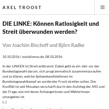
AXEL TROOST
DIE LINKE: Können Ratlosigkeit und
Streit überwunden werden?
Startseite
Themen
Von Joachim Bischoff und Björn Radke
Leitlinien linker Wirtschafts- und Finanzpolitik
10.10.2016 / sozialismus.de, 08.10.2016
In der LINKEN ist Streit entbrannt. Dabei geht es ein Jahr vor der
Wirtschaftspolitik
Bundestagswahl darum, sich programmatisch zusammenzuraufen
und zu klären, welche SpitzenkandidatInnen im
Steuer- und Finanzpolitik
Bundestagswahlkampf an vorderster Front streiten sollen. Der
Konflikt ist seit Monaten verschärft durch den Aufstieg der AfD und
Öffentliche Infrastruktur und Daseinsvorsorge
der Frage, wie mit deren AnhängerInnen und WählerInnen
umzugehen ist.
Eurokrise und Griechenland
(...)