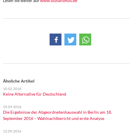
Lesen Sie weiter auf
www.sozialismus.de
DIE LINKE
Weitere Themen
Memo-Gruppe
Institut Solidarische Moderne
Rosa-Luxemburg-Stiftung
Über mich
Ähnliche Artikel
10.02.2016
Kontakt
Keine Alternative für Deutschland
19.09.2016
Die Ergebnisse der Abgeordnetenhauswahl in Berlin am 18.
September 2016 – Wahlnachtbericht und erste Analyse
12.09.2016