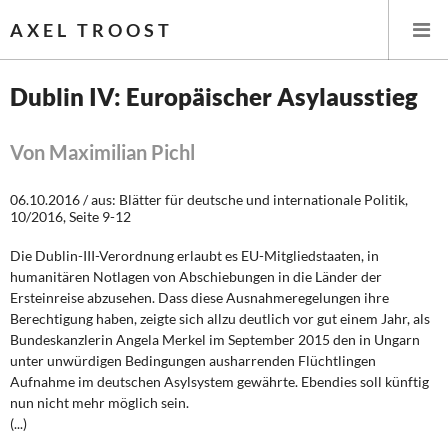
AXEL TROOST
Dublin IV: Europäischer Asylausstieg
Startseite
Von Maximilian Pichl
Themen
06.10.2016 / aus: Blätter für deutsche und internationale Politik,
10/2016, Seite 9-12
Leitlinien linker Wirtschafts- und Finanzpolitik
Die Dublin-III-Verordnung erlaubt es EU-Mitgliedstaaten, in
Wirtschaftspolitik
humanitären Notlagen von Abschiebungen in die Länder der
Ersteinreise abzusehen. Dass diese Ausnahmeregelungen ihre
Berechtigung haben, zeigte sich allzu deutlich vor gut einem Jahr, als
Steuer- und Finanzpolitik
Bundeskanzlerin Angela Merkel im September 2015 den in Ungarn
unter unwürdigen Bedingungen ausharrenden Flüchtlingen
Öffentliche Infrastruktur und Daseinsvorsorge
Aufnahme im deutschen Asylsystem gewährte. Ebendies soll künftig
nun nicht mehr möglich sein.
Eurokrise und Griechenland
(...)