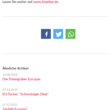
Lesen Sie weiter auf
www.blaetter.de
DIE LINKE
Weitere Themen
Memo-Gruppe
Institut Solidarische Moderne
Rosa-Luxemburg-Stiftung
Über mich
Ähnliche Artikel
Kontakt
10.08.2016
Die Totengräber Europas
07.12.2015
EU-Türkei: "Schmutziger Deal"
07.12.2015
Zerfällt Europa?