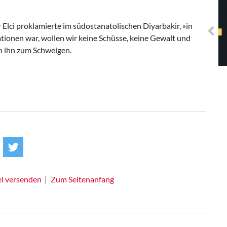
Solidarisches EUropa -
Mosaiklinke Perspektiven
Elci proklamierte im südostanatolischen Diyarbakir, »in
sationen war, wollen wir keine Schüsse, keine Gewalt und
n ihn zum Schweigen.
el versenden
Zum Seitenanfang