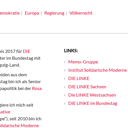
emokratie
Europa
Regierung
Völkerrecht
LINKS:
bis 2017 für
DIE
er im Bundestag mit
Memo-Gruppe
pzig-Land.
Institut Solidarische Moderne
iden aus dem
DIE LINKE
ag bin ich als Senior
DIE LINKE Sachsen
papolitik bei der
Rosa
Die LINKE Westsachsen
DIE LINKE im Bundestag
iere ich mich seit
ative
“), seit 2010 bin ich
Solidarische Moderne