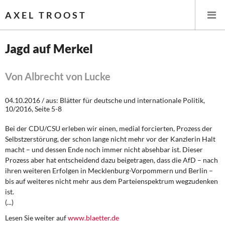
AXEL TROOST
Jagd auf Merkel
Startseite
Von Albrecht von Lucke
Themen
04.10.2016 / aus: Blätter für deutsche und internationale Politik,
10/2016, Seite 5-8
Leitlinien linker Wirtschafts- und Finanzpolitik
Bei der CDU/CSU erleben wir einen, medial forcierten, Prozess der
Wirtschaftspolitik
Selbstzerstörung, der schon lange nicht mehr vor der Kanzlerin Halt
macht – und dessen Ende noch immer nicht absehbar ist. Dieser
Prozess aber hat entscheidend dazu beigetragen, dass die AfD – nach
Steuer- und Finanzpolitik
ihren weiteren Erfolgen in Mecklenburg-Vorpommern und Berlin –
bis auf weiteres nicht mehr aus dem Parteienspektrum wegzudenken
Öffentliche Infrastruktur und Daseinsvorsorge
ist.
(...)
Eurokrise und Griechenland
Lesen Sie weiter auf
www.blaetter.de