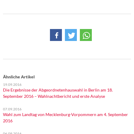
DIE LINKE
Weitere Themen
Memo-Gruppe
Institut Solidarische Moderne
Rosa-Luxemburg-Stiftung
Über mich
Ähnliche Artikel
19.09.2016
Kontakt
Die Ergebnisse der Abgeordnetenhauswahl in Berlin am 18.
September 2016 – Wahlnachtbericht und erste Analyse
07.09.2016
Wahl zum Landtag von Mecklenburg-Vorpommern am 4. September
2016
06.09.2016