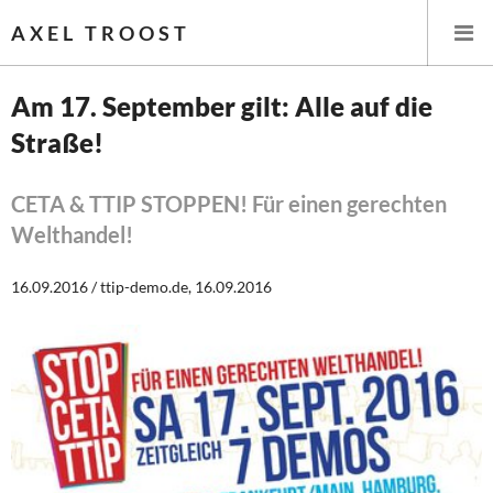
AXEL TROOST
Am 17. September gilt: Alle auf die
Straße!
Startseite
Themen
CETA & TTIP STOPPEN! Für einen gerechten
Welthandel!
Leitlinien linker Wirtschafts- und Finanzpolitik
16.09.2016 / ttip-demo.de, 16.09.2016
Wirtschaftspolitik
Steuer- und Finanzpolitik
Öffentliche Infrastruktur und Daseinsvorsorge
Eurokrise und Griechenland