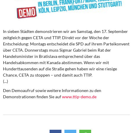
DIE LINKE
Weitere Themen
Memo-Gruppe
In sieben Städten demonstrieren wir am Samstag, den 17. September
zeitgleich gegen CETA und TTIP. Direkt vor der Woche der
Entscheidung: Montags entscheidet die SPD auf ihrem Parteikonvent
Institut Solidarische Moderne
über CETA. Donnerstags muss Sigmar Gabriel beim Rat der
Handelsminister in Bratislava entsprechend über das
Rosa-Luxemburg-Stiftung
Handelsabkommen mit Kanada abstimmen. Wenn wir mit
Hunderttausenden auf die Straße gehen haben wir eine riesige
Über mich
Chance, CETA zu stoppen – und damit auch TTIP.
(...)
Kontakt
Den Demoaufruf sowie weitere Informationen zu den
Demonstrationen finden Sie auf
www.ttip-demo.de