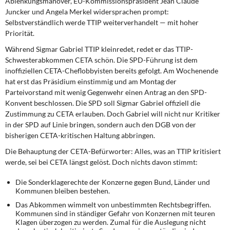
Ablenkungsmanöver, EU-Kommissionspräsident Jean Claude
DIE LINKE
Juncker und Angela Merkel widersprachen prompt:
Selbstverständlich werde TTIP weiterverhandelt — mit hoher
Weitere Themen
Priorität.
Während Sigmar Gabriel TTIP kleinredet, redet er das TTIP-
Memo-Gruppe
Schwesterabkommen CETA schön. Die SPD-Führung ist dem
inoffiziellen CETA-Cheflobbyisten bereits gefolgt. Am Wochenende
Institut Solidarische Moderne
hat erst das Präsidium einstimmig und am Montag der
Parteivorstand mit wenig Gegenwehr einen Antrag an den SPD-
Konvent beschlossen. Die SPD soll Sigmar Gabriel offiziell die
Rosa-Luxemburg-Stiftung
Zustimmung zu CETA erlauben. Doch Gabriel will nicht nur Kritiker
in der SPD auf Linie bringen, sondern auch den DGB von der
Über mich
bisherigen CETA-kritischen Haltung abbringen.
Die Behauptung der CETA-Befürworter: Alles, was an TTIP kritisiert
Kontakt
werde, sei bei CETA längst gelöst. Doch nichts davon stimmt:
Die Sonderklagerechte der Konzerne gegen Bund, Länder und
Kommunen bleiben bestehen.
Das Abkommen wimmelt von unbestimmten Rechtsbegriffen.
Kommunen sind in ständiger Gefahr von Konzernen mit teuren
Klagen überzogen zu werden. Zumal für die Auslegung nicht