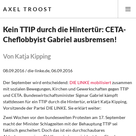
AXEL TROOST
Kein TTIP durch die Hintertür: CETA-
Cheflobbyist Gabriel ausbremsen!
Startseite
Themen
Von Katja Kipping
Leitlinien linker Wirtschafts- und Finanzpolitik
08.09.2016 / die-linke.de, 06.09.2016
Der September wird entscheidend:
DIE LINKE mobilisiert
zusammen
Wirtschaftspolitik
mit sozialen Bewegungen, Kirchen und Gewerkschaften gegen TTIP
und CETA. Bundeswirtschaftsminister Sigmar Gabriel kämpft
Steuer- und Finanzpolitik
stattdessen für ein TTIP durch die Hintertür, erklärt Katja Kipping,
Vorsitzende der Partei DIE LINKE. Sie erklärt weiter:
Öffentliche Infrastruktur und Daseinsvorsorge
Zwei Wochen vor den bundesweiten Protesten am 17. September
macht der Minister Schlagzeiten mit der Behauptung TTIP sei
Eurokrise und Griechenland
faktisch gescheitert. Doch das ist ein durchschaubares