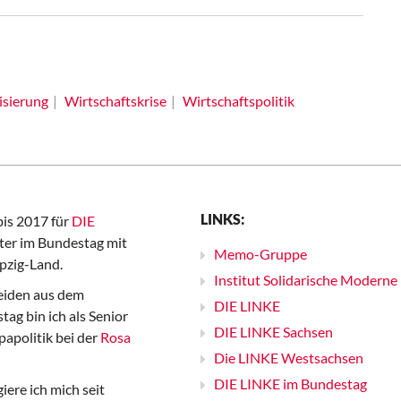
isierung
Wirtschaftskrise
Wirtschaftspolitik
LINKS:
bis 2017 für
DIE
er im Bundestag mit
Memo-Gruppe
pzig-Land.
Institut Solidarische Moderne
iden aus dem
DIE LINKE
ag bin ich als Senior
DIE LINKE Sachsen
papolitik bei der
Rosa
Die LINKE Westsachsen
DIE LINKE im Bundestag
iere ich mich seit