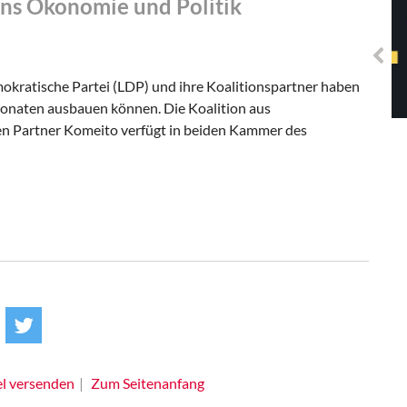
ans Ökonomie und Politik
Solidarisches EUropa -
Mosaiklinke Perspektiven
mokratische Partei (LDP) und ihre Koalitionspartner haben
Monaten ausbauen können. Die Koalition aus
n Partner Komeito verfügt in beiden Kammer des
el versenden
Zum Seitenanfang