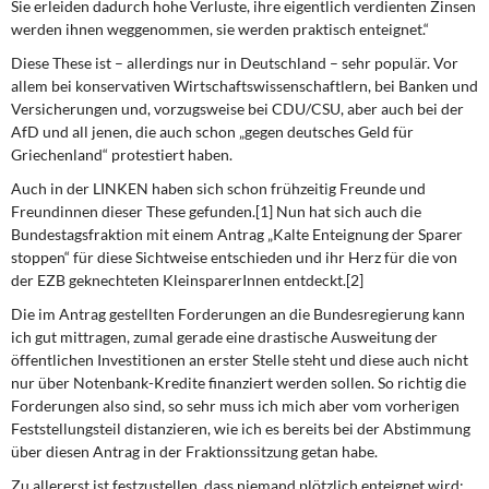
Sie erleiden dadurch hohe Verluste, ihre eigentlich verdienten Zinsen
DIE LINKE
werden ihnen weggenommen, sie werden praktisch enteignet.“
Weitere Themen
Diese These ist – allerdings nur in Deutschland – sehr populär. Vor
allem bei konservativen Wirtschaftswissenschaftlern, bei Banken und
Versicherungen und, vorzugsweise bei CDU/CSU, aber auch bei der
Memo-Gruppe
AfD und all jenen, die auch schon „gegen deutsches Geld für
Griechenland“ protestiert haben.
Institut Solidarische Moderne
Auch in der LINKEN haben sich schon frühzeitig Freunde und
Freundinnen dieser These gefunden.[1] Nun hat sich auch die
Rosa-Luxemburg-Stiftung
Bundestagsfraktion mit einem Antrag „Kalte Enteignung der Sparer
stoppen“ für diese Sichtweise entschieden und ihr Herz für die von
Über mich
der EZB geknechteten KleinsparerInnen entdeckt.[2]
Die im Antrag gestellten Forderungen an die Bundesregierung kann
Kontakt
ich gut mittragen, zumal gerade eine drastische Ausweitung der
öffentlichen Investitionen an erster Stelle steht und diese auch nicht
nur über Notenbank-Kredite finanziert werden sollen. So richtig die
Forderungen also sind, so sehr muss ich mich aber vom vorherigen
Feststellungsteil distanzieren, wie ich es bereits bei der Abstimmung
über diesen Antrag in der Fraktionssitzung getan habe.
Zu allererst ist festzustellen, dass niemand plötzlich enteignet wird: