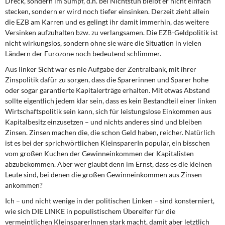
Dreck, sondern im Sumpf, d.h. bei Nichtstun bleibt er nicht einfach
stecken, sondern er wird noch tiefer einsinken. Derzeit zieht allein
die EZB am Karren und es gelingt ihr damit immerhin, das weitere
Versinken aufzuhalten bzw. zu verlangsamen. Die EZB-Geldpolitik ist
nicht wirkungslos, sondern ohne sie wäre die Situation in vielen
Ländern der Eurozone noch bedeutend schlimmer.
Aus linker Sicht war es nie Aufgabe der Zentralbank, mit ihrer
Zinspolitik dafür zu sorgen, dass die Sparerinnen und Sparer hohe
oder sogar garantierte Kapitalerträge erhalten. Mit etwas Abstand
sollte eigentlich jedem klar sein, dass es kein Bestandteil einer linken
Wirtschaftspolitik sein kann, sich für leistungslose Einkommen aus
Kapitalbesitz einzusetzen – und nichts anderes sind und bleiben
Zinsen. Zinsen machen die, die schon Geld haben, reicher. Natürlich
ist es bei der sprichwörtlichen KleinsparerIn populär, ein bisschen
vom großen Kuchen der Gewinneinkommen der Kapitalisten
abzubekommen. Aber wer glaubt denn im Ernst, dass es die kleinen
Leute sind, bei denen die großen Gewinneinkommen aus Zinsen
ankommen?
Ich – und nicht wenige in der politischen Linken – sind konsterniert,
wie sich DIE LINKE in populistischem Übereifer für die
vermeintlichen KleinsparerInnen stark macht, damit aber letztlich