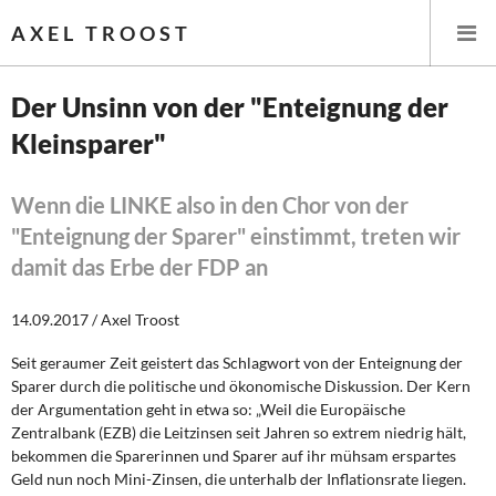
AXEL TROOST
Der Unsinn von der "Enteignung der
Kleinsparer"
Startseite
Themen
Wenn die LINKE also in den Chor von der
"Enteignung der Sparer" einstimmt, treten wir
Leitlinien linker Wirtschafts- und Finanzpolitik
damit das Erbe der FDP an
Wirtschaftspolitik
14.09.2017 / Axel Troost
Steuer- und Finanzpolitik
Seit geraumer Zeit geistert das Schlagwort von der Enteignung der
Sparer durch die politische und ökonomische Diskussion. Der Kern
Öffentliche Infrastruktur und Daseinsvorsorge
der Argumentation geht in etwa so: „Weil die Europäische
Zentralbank (EZB) die Leitzinsen seit Jahren so extrem niedrig hält,
bekommen die Sparerinnen und Sparer auf ihr mühsam erspartes
Eurokrise und Griechenland
Geld nun noch Mini-Zinsen, die unterhalb der Inflationsrate liegen.