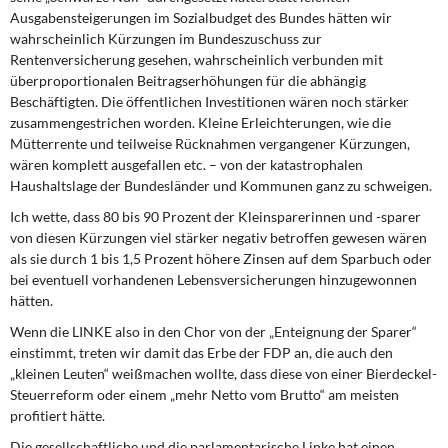
Ausgabensteigerungen im Sozialbudget des Bundes hätten wir
wahrscheinlich Kürzungen im Bundeszuschuss zur
Rentenversicherung gesehen, wahrscheinlich verbunden mit
überproportionalen Beitragserhöhungen für die abhängig
Beschäftigten. Die öffentlichen Investitionen wären noch stärker
zusammengestrichen worden. Kleine Erleichterungen, wie die
Mütterrente und teilweise Rücknahmen vergangener Kürzungen,
wären komplett ausgefallen etc. – von der katastrophalen
Haushaltslage der Bundesländer und Kommunen ganz zu schweigen.
Ich wette, dass 80 bis 90 Prozent der Kleinsparerinnen und -sparer
von diesen Kürzungen viel stärker negativ betroffen gewesen wären
als sie durch 1 bis 1,5 Prozent höhere Zinsen auf dem Sparbuch oder
bei eventuell vorhandenen Lebensversicherungen hinzugewonnen
hätten.
Wenn die LINKE also in den Chor von der „Enteignung der Sparer“
einstimmt, treten wir damit das Erbe der FDP an, die auch den
„kleinen Leuten“ weißmachen wollte, dass diese von einer Bierdeckel-
Steuerreform oder einem „mehr Netto vom Brutto“ am meisten
profitiert hätte.
Die gesellschaftliche und die parlamentarische Linke hat einen