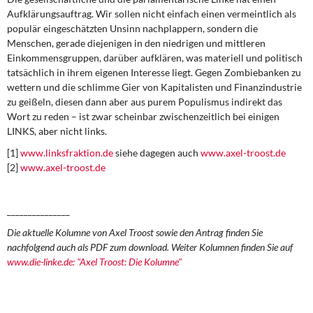
Aufklärungsauftrag. Wir sollen nicht einfach einen vermeintlich als
populär eingeschätzten Unsinn nachplappern, sondern die
Menschen, gerade diejenigen in den niedrigen und mittleren
Einkommensgruppen, darüber aufklären, was materiell und politisch
tatsächlich in ihrem eigenen Interesse liegt. Gegen Zombiebanken zu
wettern und die schlimme Gier von Kapitalisten und Finanzindustrie
zu geißeln, diesen dann aber aus purem Populismus indirekt das
Wort zu reden – ist zwar scheinbar zwischenzeitlich bei einigen
LINKS, aber nicht links.
[1]
www.linksfraktion.de
siehe dagegen auch
www.axel-troost.de
[2]
www.axel-troost.de
_______________
Die aktuelle Kolumne von Axel Troost sowie den Antrag finden Sie
nachfolgend auch als PDF zum download. Weiter Kolumnen finden Sie auf
www.die-linke.de: "Axel Troost: Die Kolumne"