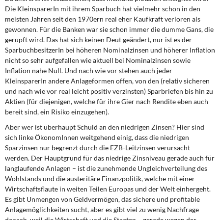
Die KleinsparerIn mit ihrem Sparbuch hat vielmehr schon in den
meisten Jahren seit den 1970ern real eher Kaufkraft verloren als
gewonnen. Für die Banken war sie schon immer die dumme Gans, die
gerupft wird. Das hat sich keinen Deut geändert, nur ist es der
SparbuchbesitzerIn bei höheren Nominalzinsen und höherer Inflation
nicht so sehr aufgefallen wie aktuell bei Nominalzinsen sowie
Inflation nahe Null. Und nach wie vor stehen auch jeder
KleinsparerIn andere Anlageformen offen, von den (relativ sicheren
und nach wie vor real leicht positiv verzinsten) Sparbriefen bis hin zu
Aktien (für diejenigen, welche für ihre Gier nach Rendite eben auch
bereit sind, ein Risiko einzugehen).
Aber wer ist überhaupt Schuld an den niedrigen Zinsen? Hier sind
sich linke ÖkonomInnen weitgehend einig, dass die niedrigen
Sparzinsen nur begrenzt durch die EZB-Leitzinsen verursacht
werden. Der Hauptgrund für das niedrige Zinsniveau gerade auch für
langlaufende Anlagen – ist die zunehmende Ungleichverteilung des
Wohlstands und die austeritäre Finanzpolitik, welche mit einer
Wirtschaftsflaute in weiten Teilen Europas und der Welt einhergeht.
Es gibt Unmengen von Geldvermögen, das sichere und profitable
Anlagemöglichkeiten sucht, aber es gibt viel zu wenig Nachfrage
danach, weil die Wirtschaft und die Staaten – gerade wegen der