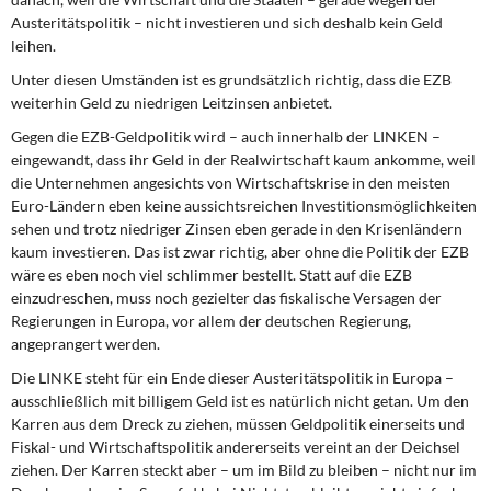
Austeritätspolitik – nicht investieren und sich deshalb kein Geld
leihen.
Unter diesen Umständen ist es grundsätzlich richtig, dass die EZB
weiterhin Geld zu niedrigen Leitzinsen anbietet.
Gegen die EZB-Geldpolitik wird – auch innerhalb der LINKEN –
eingewandt, dass ihr Geld in der Realwirtschaft kaum ankomme, weil
die Unternehmen angesichts von Wirtschaftskrise in den meisten
Euro-Ländern eben keine aussichtsreichen Investitionsmöglichkeiten
sehen und trotz niedriger Zinsen eben gerade in den Krisenländern
kaum investieren. Das ist zwar richtig, aber ohne die Politik der EZB
wäre es eben noch viel schlimmer bestellt. Statt auf die EZB
einzudreschen, muss noch gezielter das fiskalische Versagen der
Regierungen in Europa, vor allem der deutschen Regierung,
angeprangert werden.
Die LINKE steht für ein Ende dieser Austeritätspolitik in Europa –
ausschließlich mit billigem Geld ist es natürlich nicht getan. Um den
Karren aus dem Dreck zu ziehen, müssen Geldpolitik einerseits und
Fiskal- und Wirtschaftspolitik andererseits vereint an der Deichsel
ziehen. Der Karren steckt aber – um im Bild zu bleiben – nicht nur im