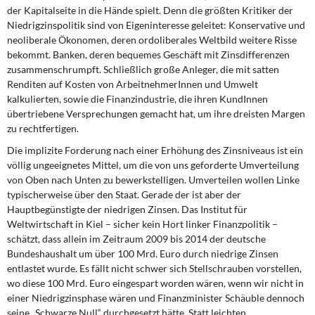
der Kapitalseite in die Hände spielt. Denn die größten Kritiker der
Niedrigzinspolitik sind von Eigeninteresse geleitet: Konservative und
neoliberale Ökonomen, deren ordoliberales Weltbild weitere Risse
bekommt. Banken, deren bequemes Geschäft mit Zinsdifferenzen
zusammenschrumpft. Schließlich große Anleger, die mit satten
Renditen auf Kosten von ArbeitnehmerInnen und Umwelt
kalkulierten, sowie die Finanzindustrie, die ihren KundInnen
übertriebene Versprechungen gemacht hat, um ihre dreisten Margen
zu rechtfertigen.
Die implizite Forderung nach einer Erhöhung des Zinsniveaus ist ein
völlig ungeeignetes Mittel, um die von uns geforderte Umverteilung
von Oben nach Unten zu bewerkstelligen. Umverteilen wollen Linke
typischerweise über den Staat. Gerade der ist aber der
Hauptbegünstigte der niedrigen Zinsen. Das Institut für
Weltwirtschaft in Kiel – sicher kein Hort linker Finanzpolitik –
schätzt, dass allein im Zeitraum 2009 bis 2014 der deutsche
Bundeshaushalt um über 100 Mrd. Euro durch niedrige Zinsen
entlastet wurde. Es fällt nicht schwer sich Stellschrauben vorstellen,
wo diese 100 Mrd. Euro eingespart worden wären, wenn wir nicht in
einer Niedrigzinsphase wären und Finanzminister Schäuble dennoch
seine „Schwarze Null“ durchgesetzt hätte. Statt leichten