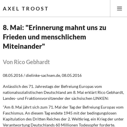
AXEL TROOST
8. Mai: "Erinnerung mahnt uns zu
Frieden und menschlichem
Startseite
Miteinander"
Themen
Von Rico Gebhardt
Leitlinien linker Wirtschafts- und Finanzpolitik
08.05.2016 / dielinke-sachsen.de, 08.05.2016
Wirtschaftspolitik
Anlässlich des 71. Jahrestags der Befreiung Europas vom
Steuer- und Finanzpolitik
nationalsozialistischen Deutschland am 8. Mai erklärt Rico Gebhardt,
Landes- und Fraktionsvorsitzender der sächsischen LINKEN:
Öffentliche Infrastruktur und Daseinsvorsorge
"Am 8. Mai jährt sich zum 71. Mal der Tag der Befreiung Europas vom
Faschismus. An diesem Tag endete 1945 mit der bedingungslosen
Eurokrise und Griechenland
Kapitulation des Dritten Reiches der 2. Weltkrieg, ein Krieg der unter
Verantwortung Deutschlands 60 Millionen Todesopfer forderte.