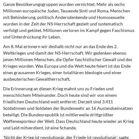
DIE LINKE
Ganze Bevölkerungsgruppen wurden vernichtet. Mehr als sechs
Millionen europäische Juden, Tausende Sinti und Roma, Menschen
mit Behinderung, politisch Andersdenkende und Homosexuelle
Weitere Themen
wurden in der Zeit der NS-Herrschaft gezielt und systematisch
verfolgt und getötet. Millionen verloren im Kampf gegen Faschismus
Memo-Gruppe
und Unterdrückung ihr Leben.
Am 8. Mai erinnern wir deshalb nicht nur an das Ende des 2.
Institut Solidarische Moderne
Weltkrieges und damit der NS-Herrschaft. Wir gedenken ebenso
jenen Millionen Menschen, die Opfer faschistischer Gewalt und des
Rosa-Luxemburg-Stiftung
Krieges wurden. Was Europa und die Welt heute feiert ist das Ende
eines grausamen Krieges, einer totalitären Ideologie und einer
Über mich
ausbeuterischen Gewaltherrschaft.
Die Erinnerung an diesen Krieg mahnt uns zu Frieden und
Kontakt
menschlichem Miteinander. Doch heute sind wir von einem
friedlichen Deutschland weit entfernt: Derzeit sind 3.411
Soldatinnen und Soldaten der Bundeswehr an 16 Auslandseinsätzen
beteiligt. Die Bundesrepublik ist mittlerweile drittgrößter
Waffenexporteur der Welt. Dass Deutschland heute wieder an Krieg
und Leid mitverdient, ist eine Schande.
'Nicht der Krieg ist revolutionär, der Friede ist revolutionär', sagte