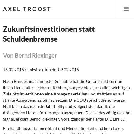
AXEL TROOST
Zukunftsinvestitionen statt
Schuldenbremse
Startseite
Themen
Von Bernd Riexinger
Leitlinien linker Wirtschafts- und Finanzpolitik
16.02.2016 / linksfraktion.de, 09.02.2016
Nach Bundesfinanzminister Schäuble hat die Unionsfraktion nun
Wirtschaftspolitik
ihren Haushälter Eckhardt Rehberg vorgeschickt, um allen wichtigen
Zukunftsinvestitionen eine Absage zu erteilen und stattdessen auf
Steuer- und Finanzpolitik
strikte Ausgabendisziplin zu setzen. Die CDU spricht die schwarze
Null bis in das nächste Jahr heilig und weigert sich damit, die
Öffentliche Infrastruktur und Daseinsvorsorge
drängenden Herausforderungen anzugehen. Das ist das völlig falsche
Signal, erklärt Bernd Riexinger, Vorsitzender der Partei DIE LINKE.
Eurokrise und Griechenland
Ein handlungsunfähiger Staat und Menschlichkeit sind kein Luxus,