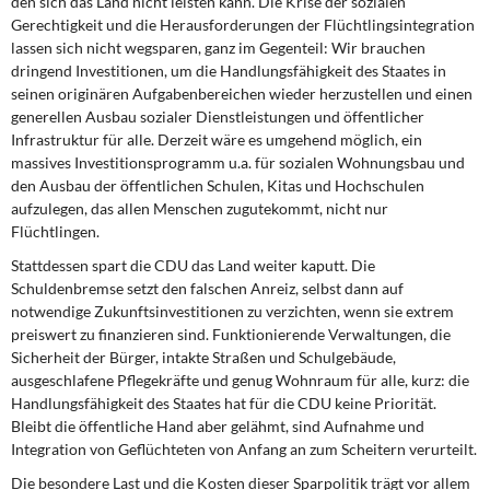
den sich das Land nicht leisten kann. Die Krise der sozialen
DIE LINKE
Gerechtigkeit und die Herausforderungen der Flüchtlingsintegration
lassen sich nicht wegsparen, ganz im Gegenteil: Wir brauchen
Weitere Themen
dringend Investitionen, um die Handlungsfähigkeit des Staates in
seinen originären Aufgabenbereichen wieder herzustellen und einen
Memo-Gruppe
generellen Ausbau sozialer Dienstleistungen und öffentlicher
Infrastruktur für alle. Derzeit wäre es umgehend möglich, ein
massives Investitionsprogramm u.a. für sozialen Wohnungsbau und
Institut Solidarische Moderne
den Ausbau der öffentlichen Schulen, Kitas und Hochschulen
aufzulegen, das allen Menschen zugutekommt, nicht nur
Rosa-Luxemburg-Stiftung
Flüchtlingen.
Stattdessen spart die CDU das Land weiter kaputt. Die
Über mich
Schuldenbremse setzt den falschen Anreiz, selbst dann auf
notwendige Zukunftsinvestitionen zu verzichten, wenn sie extrem
Kontakt
preiswert zu finanzieren sind. Funktionierende Verwaltungen, die
Sicherheit der Bürger, intakte Straßen und Schulgebäude,
ausgeschlafene Pflegekräfte und genug Wohnraum für alle, kurz: die
Handlungsfähigkeit des Staates hat für die CDU keine Priorität.
Bleibt die öffentliche Hand aber gelähmt, sind Aufnahme und
Integration von Geflüchteten von Anfang an zum Scheitern verurteilt.
Die besondere Last und die Kosten dieser Sparpolitik trägt vor allem