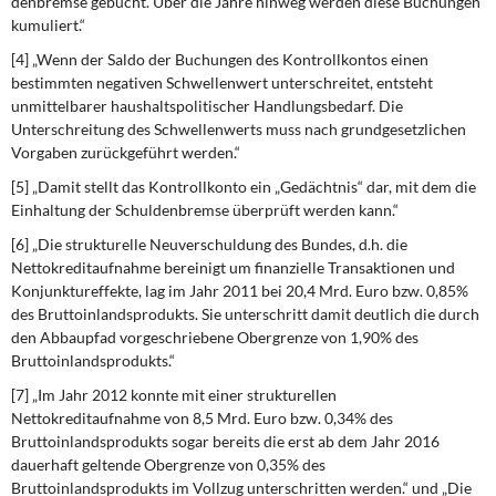
denbremse gebucht. Über die Jahre hinweg werden diese Buchungen
kumuliert.“
[4] „Wenn der Saldo der Buchungen des Kontrollkontos einen
bestimmten negativen Schwellenwert unter­schreitet, entsteht
unmittelbarer haushaltspolitischer Handlungsbedarf. Die
Unterschreitung des Schwellenwerts muss nach grundgesetzlichen
Vorgaben zurückgeführt werden.“
[5] „Damit stellt das Kontrollkonto ein „Gedächtnis“ dar, mit dem die
Einhaltung der Schuldenbremse über­prüft werden kann.“
[6] „Die strukturelle Neuverschuldung des Bundes, d.h. die
Nettokreditaufnahme bereinigt um finanzielle Transaktionen und
Konjunktureffekte, lag im Jahr 2011 bei 20,4 Mrd. Euro bzw. 0,85%
des Bruttoin­landsprodukts. Sie unterschritt damit deutlich die durch
den Abbaupfad vorgeschriebene Obergrenze von 1,90% des
Bruttoinlandsprodukts.“
[7] „Im Jahr 2012 konnte mit einer strukturellen
Nettokreditaufnahme von 8,5 Mrd. Euro bzw. 0,34% des
Bruttoinlandsprodukts sogar bereits die erst ab dem Jahr 2016
dauerhaft geltende Obergrenze von 0,35% des
Bruttoinlandsprodukts im Vollzug unterschritten werden.“ und „Die