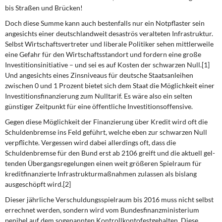
DIE LINKE
bis Straßen und Brücken!
Doch diese Summe kann auch bestenfalls nur ein Notpflaster sein
Weitere Themen
angesichts einer deutschlandweit desaströs veralteten Infrastruktur.
Selbst Wirtschaftsvertreter und libe­rale Politiker sehen mittlerweile
Memo-Gruppe
eine Gefahr für den Wirtschaftsstandort und fordern ei­ne große
Investitionsinitiative – und sei es auf Kosten der schwarzen Null.[1]
Institut Solidarische Moderne
Und ange­sichts eines Zinsniveaus für deutsche Staatsanleihen
zwischen 0 und 1 Prozent bietet sich dem Staat die Möglichkeit einer
Investitionsfinanzierung zum Nulltarif. Es wäre also ein selten
Rosa-Luxemburg-Stiftung
günstiger Zeitpunkt für eine öffentliche Investitionsoffensive.
Gegen diese Möglichkeit der Finanzierung über Kredit wird oft die
Über mich
Schuldenbremse ins Feld geführt, welche eben zur schwarzen Null
verpflichte. Vergessen wird dabei aller­dings oft, dass die
Kontakt
Schuldenbremse für den Bund erst ab 2106 greift und die aktuell gel­
tenden Übergangsregelungen einen weit größeren Spielraum für
kreditfinanzierte Infra­strukturmaßnahmen zulassen als bislang
ausgeschöpft wird.[2]
Dieser jährliche Verschuldungsspielraum bis 2016 muss nicht selbst
errechnet werden, sondern wird vom Bundesfinanzministerium
penibel auf dem sogenannten
Kontrollkonto
festgehalten. Diese