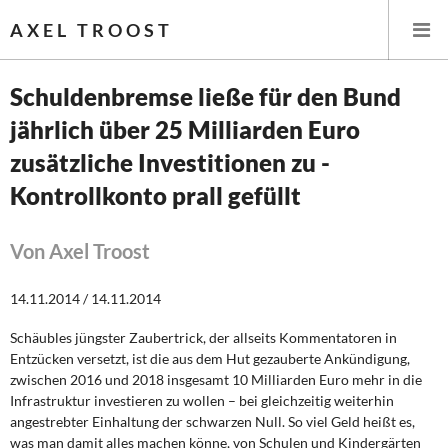
AXEL TROOST
Schuldenbremse ließe für den Bund
jährlich über 25 Milliarden Euro
Startseite
zusätzliche Investitionen zu -
Themen
Kontrollkonto prall gefüllt
Leitlinien linker Wirtschafts- und Finanzpolitik
Von Axel Troost
Wirtschaftspolitik
14.11.2014 / 14.11.2014
Steuer- und Finanzpolitik
Schäubles jüngster Zaubertrick, der allseits Kommentatoren in
Entzücken versetzt, ist die aus dem Hut gezauberte Ankündigung,
Öffentliche Infrastruktur und Daseinsvorsorge
zwischen 2016 und 2018 insgesamt 10 Milliarden Euro mehr in die
Infrastruktur investieren zu wollen – bei gleichzeitig weiterhin
Eurokrise und Griechenland
angestrebter Einhaltung der schwarzen Null. So viel Geld heißt es,
was man damit alles machen könne, von Schulen und Kindergärten