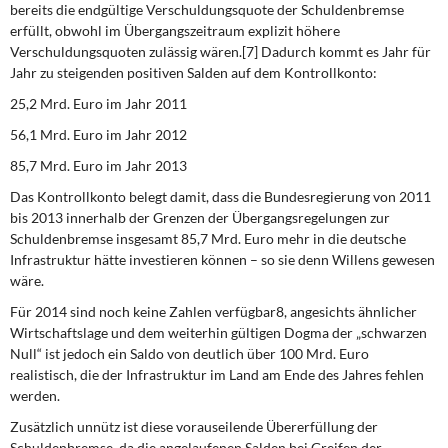
bereits die endgültige Verschuldungsquote der Schuldenbremse
erfüllt, obwohl im Übergangszeitraum explizit höhere
Verschuldungsquoten zulässig wären.[7] Dadurch kommt es Jahr für
Jahr zu stei­genden positiven Salden auf dem Kontrollkonto:
25,2 Mrd. Euro im Jahr 2011
56,1 Mrd. Euro im Jahr 2012
85,7 Mrd. Euro im Jahr 2013
Das Kontrollkonto belegt damit, dass die Bundesregierung von 2011
bis 2013 innerhalb der Grenzen der Übergangsregelungen zur
Schuldenbremse insgesamt 85,7 Mrd. Euro mehr in die deutsche
Infrastruktur hätte investieren können – so sie denn Willens gewe­sen
wäre.
Für 2014 sind noch keine Zahlen verfügbar8, angesichts ähnlicher
Wirtschaftslage und dem weiterhin gültigen Dogma der „schwarzen
Null“ ist jedoch ein Saldo von
deutlich über 100 Mrd. Euro
realistisch, die der Infrastruktur im Land am Ende des Jahres feh­len
werden.
Zusätzlich unnütz ist diese vorauseilende Übererfüllung der
Schuldenbremse, da die angelaufenen Salden bei Greifen der