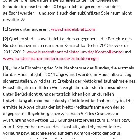
Schuldenbremse im Jahr 2016 gar nicht ange­rechnet sondern
gelöscht werden – und somit auch den zukünftigen Spielraum nicht
erweitert.9
[1] Siehe unter anderem:
www.handelsblatt.com
[2] Quellen sind – soweit nicht anders angegeben – die Berichte des
Bundesfinanzministeriums zum Kon­trollkonto für 2013 sowie für
2011/2012:
www.bundesfinanzministerium.de/ Kontrollkonto
und
www.bundesfinanzministerium.de/ Schuldenregel
[3] „Um die Einhaltung der Schuldenbremse des Bundes, die erstmals
für das Haushaltsjahr 2011 ange­wandt wurde, im Haushaltsvollzug
sicherzustellen, wird das Ist-Ergebnis der Nettokreditaufnahme eines
Haushaltsjahres mit dem Wert verglichen, der sich insbesondere
unter Berücksichtigung der tatsächli­chen konjunkturellen
Entwicklung als maximal zulässige Nettokreditaufnahme ergibt. Die
ermittelte Ab­weichung der Ist-Nettokreditaufnahme von der so
angepassten Regelobergrenze wird nach § 7 des Gesetzes zur
Ausführung von Artikel 115 Grundgesetz jeweils zum 1. März bzw.
zum 1. September des auf das Haushaltsjahr folgenden Jahres
vorläufig bzw. abschließend auf dem Kontrollkonto der Schul­