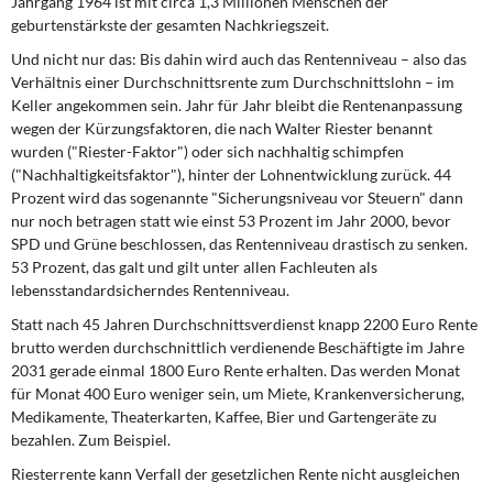
Jahrgang 1964 ist mit circa 1,3 Millionen Menschen der
DIE LINKE
geburtenstärkste der gesamten Nachkriegszeit.
Und nicht nur das: Bis dahin wird auch das Rentenniveau – also das
Weitere Themen
Verhältnis einer Durchschnittsrente zum Durchschnittslohn – im
Keller angekommen sein. Jahr für Jahr bleibt die Rentenanpassung
Memo-Gruppe
wegen der Kürzungsfaktoren, die nach Walter Riester benannt
wurden ("Riester-Faktor") oder sich nachhaltig schimpfen
Institut Solidarische Moderne
("Nachhaltigkeitsfaktor"), hinter der Lohnentwicklung zurück. 44
Prozent wird das sogenannte "Sicherungsniveau vor Steuern" dann
nur noch betragen statt wie einst 53 Prozent im Jahr 2000, bevor
Rosa-Luxemburg-Stiftung
SPD und Grüne beschlossen, das Rentenniveau drastisch zu senken.
53 Prozent, das galt und gilt unter allen Fachleuten als
Über mich
lebensstandardsicherndes Rentenniveau.
Statt nach 45 Jahren Durchschnittsverdienst knapp 2200 Euro Rente
Kontakt
brutto werden durchschnittlich verdienende Beschäftigte im Jahre
2031 gerade einmal 1800 Euro Rente erhalten. Das werden Monat
für Monat 400 Euro weniger sein, um Miete, Krankenversicherung,
Medikamente, Theaterkarten, Kaffee, Bier und Gartengeräte zu
bezahlen. Zum Beispiel.
Riesterrente kann Verfall der gesetzlichen Rente nicht ausgleichen