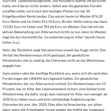
Auch die "Lebensleistungsrente", die Ministerin Nahles versprochen
hatte, wird daran nichts ändern. Selbst wer die geplanten Hürden
schaffen sollte, wird nach den heutigen Plänen nur bei 30
Entgeltpunkten Rente landen. Das wären heute im Westen 876,30
Euro Rente und im Osten 811,50 Euro. Brutto. Netto wären das dann
723,85 Euro im Osten und 781,66 Euro im Westen. Das hat mit der
aktiven Bekämpfung von Altersarmut nichts zu tun, denn im Westen
liegt die durchschnittliche „Grundsicherung im Alter“ bereits heute
höher (s.o.).
Nein, der Rückblick zeigt Versäumnisse soweit das Auge reicht: Den
Verfall des Rentenniveaus nicht gestoppt, der gesetzliche
Mindestlohn viel zu niedrig, die Ostrenten nicht an das Westniveau
angeglichen.
Ganz anders sähe der künftige Rückblick aus, wenn sich die zentralen
Forderungen der LINKEN durchgesetzt hätten. Ein gesetzlicher
Mindestlohn, der vor Altersarmut schützt. Ein Rentenniveau von 53
Prozent, das im Alter den Lebensstandard sichert, eine Solidarische
Mindestrente, die dafür sorgt, dass niemand im Alter von weniger als
1050 Euro leben muss und eine vollständige Angleichung der
Ostrenten bis zum Jahr 2020. Dies alles ist finanzierbar, vor allem
dann, wenn die Arbeitgeber*innen wieder die Hälfte der insgesamt