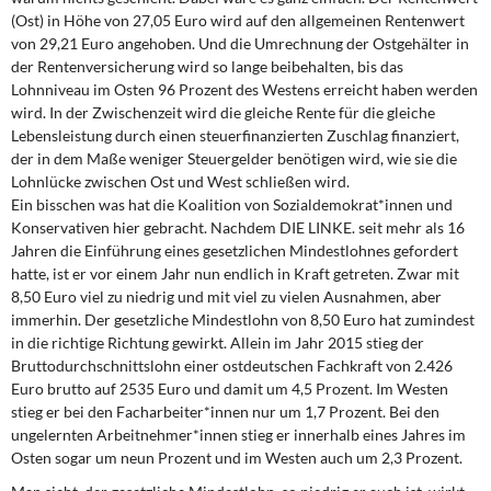
(Ost) in Höhe von 27,05 Euro wird auf den allgemeinen Rentenwert
von 29,21 Euro angehoben. Und die Umrechnung der Ostgehälter in
der Rentenversicherung wird so lange beibehalten, bis das
Lohnniveau im Osten 96 Prozent des Westens erreicht haben werden
wird. In der Zwischenzeit wird die gleiche Rente für die gleiche
Lebensleistung durch einen steuerfinanzierten Zuschlag finanziert,
der in dem Maße weniger Steuergelder benötigen wird, wie sie die
Lohnlücke zwischen Ost und West schließen wird.
Ein bisschen was hat die Koalition von Sozialdemokrat*innen und
Konservativen hier gebracht. Nachdem DIE LINKE. seit mehr als 16
Jahren die Einführung eines gesetzlichen Mindestlohnes gefordert
hatte, ist er vor einem Jahr nun endlich in Kraft getreten. Zwar mit
8,50 Euro viel zu niedrig und mit viel zu vielen Ausnahmen, aber
immerhin. Der gesetzliche Mindestlohn von 8,50 Euro hat zumindest
in die richtige Richtung gewirkt. Allein im Jahr 2015 stieg der
Bruttodurchschnittslohn einer ostdeutschen Fachkraft von 2.426
Euro brutto auf 2535 Euro und damit um 4,5 Prozent. Im Westen
stieg er bei den Facharbeiter*innen nur um 1,7 Prozent. Bei den
ungelernten Arbeitnehmer*innen stieg er innerhalb eines Jahres im
Osten sogar um neun Prozent und im Westen auch um 2,3 Prozent.