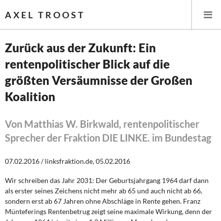
AXEL TROOST
Zurück aus der Zukunft: Ein
rentenpolitischer Blick auf die
Startseite
größten Versäumnisse der Großen
Themen
Koalition
Leitlinien linker Wirtschafts- und Finanzpolitik
Von Matthias W. Birkwald, rentenpolitischer
Sprecher der Fraktion DIE LINKE. im Bundestag
Wirtschaftspolitik
Steuer- und Finanzpolitik
07.02.2016 / linksfraktion.de, 05.02.2016
Wir schreiben das Jahr 2031: Der Geburtsjahrgang 1964 darf dann
Öffentliche Infrastruktur und Daseinsvorsorge
als erster seines Zeichens nicht mehr ab 65 und auch nicht ab 66,
sondern erst ab 67 Jahren ohne Abschläge in Rente gehen. Franz
Eurokrise und Griechenland
Münteferings Rentenbetrug zeigt seine maximale Wirkung, denn der