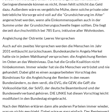
Geringverdienende können es nicht, ihnen fehlt schlicht das Geld
dazu. Außerdem wäre es vergebliche Mühe, denn solche private oder
betriebliche Vorsorge wird voll auf die "Grundsicherung im Alter"
angerechnet werden, wenn alle Einkommensquellen auch in der
Summe unter der Grundsicherungsschwelle liegen sollten. Die liegt
derzeit durchschnittlich bei 785 Euro, inklusive aller Wohnkosten.
Angleichung der Ostrente: Leeres Versprechen
Auch auf ein zweites Versprechen werden die Menschen im Jahr
2031 enttäuscht zurückschauen. Bundeskanzlerin Angela Merkel
hatte sie in jedem Wahlkampf versprochen: die Angleichung Renten
im Osten an das Westniveau. Das hat die Große Koalition nicht
hinbekommen. Immer wieder hat sie die Menschen vertröstet und nie
gehandelt. Dabei gibt es einen ausgearbeiteten Vorschlag des
Bündnisses für die Angleichung der Renten in den neuen
Bundesländern, zu dem verdi, die EVG, die GEW, die GdP, die
Volkssolidarität, der SoVD, der deutsche Beamtenbund und der
Bundeswehrverband gehören. DIE LINKE hat diesen Vorschlag leicht
modifiziert in den Bundestag eingebracht.
Nach den Wahlen erklären dann alle anderen Parteien immer wieder,
warum nichts geschieht. Dabei wäre es ganz einfach. Der Rentenwert