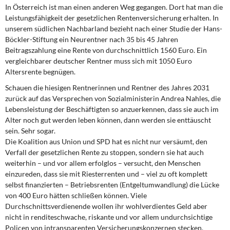
In Österreich ist man einen anderen Weg gegangen. Dort hat man die
Leistungsfähigkeit der gesetzlichen Rentenversicherung erhalten. In
unserem südlichen Nachbarland bezieht nach einer Studie der Hans-
Böckler-Stiftung ein Neurentner nach 35 bis 45 Jahren
Beitragszahlung eine Rente von durchschnittlich 1560 Euro. Ein
vergleichbarer deutscher Rentner muss sich mit 1050 Euro
Altersrente begnügen.
Schauen die hiesigen Rentnerinnen und Rentner des Jahres 2031
zurück auf das Versprechen von Sozialministerin Andrea Nahles, die
Lebensleistung der Beschäftigten so anzuerkennen, dass sie auch im
Alter noch gut werden leben können, dann werden sie enttäuscht
sein. Sehr sogar.
Die Koalition aus Union und SPD hat es nicht nur versäumt, den
Verfall der gesetzlichen Rente zu stoppen, sondern sie hat auch
weiterhin – und vor allem erfolglos – versucht, den Menschen
einzureden, dass sie mit Riesterrenten und – viel zu oft komplett
selbst finanzierten – Betriebsrenten (Entgeltumwandlung) die Lücke
von 400 Euro hätten schließen können. Viele
Durchschnittsverdienende wollen ihr wohlverdientes Geld aber
nicht in renditeschwache, riskante und vor allem undurchsichtige
Policen von intransparenten Versicherungskonzernen stecken.