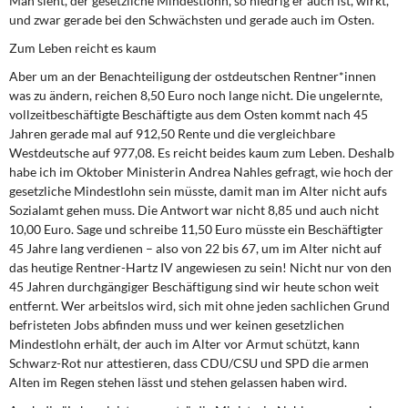
Man sieht, der gesetzliche Mindestlohn, so niedrig er auch ist, wirkt,
und zwar gerade bei den Schwächsten und gerade auch im Osten.
Zum Leben reicht es kaum
Aber um an der Benachteiligung der ostdeutschen Rentner*innen
was zu ändern, reichen 8,50 Euro noch lange nicht. Die ungelernte,
vollzeitbeschäftigte Beschäftigte aus dem Osten kommt nach 45
Jahren gerade mal auf 912,50 Rente und die vergleichbare
Westdeutsche auf 977,08. Es reicht beides kaum zum Leben. Deshalb
habe ich im Oktober Ministerin Andrea Nahles gefragt, wie hoch der
gesetzliche Mindestlohn sein müsste, damit man im Alter nicht aufs
Sozialamt gehen muss. Die Antwort war nicht 8,85 und auch nicht
10,00 Euro. Sage und schreibe 11,50 Euro müsste ein Beschäftigter
45 Jahre lang verdienen – also von 22 bis 67, um im Alter nicht auf
das heutige Rentner-Hartz IV angewiesen zu sein! Nicht nur von den
45 Jahren durchgängiger Beschäftigung sind wir heute schon weit
entfernt. Wer arbeitslos wird, sich mit ohne jeden sachlichen Grund
befristeten Jobs abfinden muss und wer keinen gesetzlichen
Mindestlohn erhält, der auch im Alter vor Armut schützt, kann
Schwarz-Rot nur attestieren, dass CDU/CSU und SPD die armen
Alten im Regen stehen lässt und stehen gelassen haben wird.