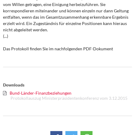
DIE LINKE
vom Willen getragen, eine Einigung herbeizuführen. Sie
korrespondieren miteinander und können einzeln nur dann Geltung
Weitere Themen
entfalten, wenn das im Gesamtzusammenhang erkennbare Ergebnis
erzielt wird. Ein Zugeständnis für einzelne Positionen kann hieraus
nicht abgeleitet werden.
Memo-Gruppe
(...)
Institut Solidarische Moderne
Das Protokoll finden Sie im nachfolgenden PDF-Dokument
Rosa-Luxemburg-Stiftung
Über mich
Downloads
Kontakt
Bund-Länder-Finanzbeziehungen
Protokollauszug Ministerpräsidentenkonferenz vom 3.12.2015