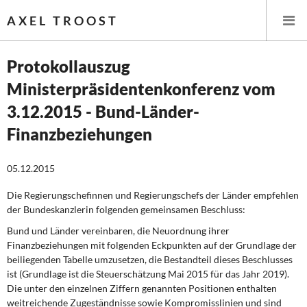
AXEL TROOST
Protokollauszug
Ministerpräsidentenkonferenz vom
Startseite
3.12.2015 - Bund-Länder-
Themen
Finanzbeziehungen
Leitlinien linker Wirtschafts- und Finanzpolitik
05.12.2015
Wirtschaftspolitik
Die Regierungschefinnen und Regierungschefs der Länder empfehlen
der Bundeskanzlerin folgenden gemeinsamen Beschluss:
Steuer- und Finanzpolitik
Bund und Länder vereinbaren, die Neuordnung ihrer
Finanzbeziehungen mit folgenden Eckpunkten auf der Grundlage der
Öffentliche Infrastruktur und Daseinsvorsorge
beiliegenden Tabelle umzusetzen, die Bestandteil dieses Beschlusses
ist (Grundlage ist die Steuerschätzung Mai 2015 für das Jahr 2019).
Eurokrise und Griechenland
Die unter den einzelnen Ziffern genannten Positionen enthalten
weitreichende Zugeständnisse sowie Kompromisslinien und sind