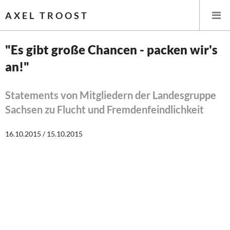
AXEL TROOST
"Es gibt große Chancen - packen wir's
an!"
Startseite
Themen
Statements von Mitgliedern der Landesgruppe
Sachsen zu Flucht und Fremdenfeindlichkeit
Leitlinien linker Wirtschafts- und Finanzpolitik
16.10.2015 / 15.10.2015
Wirtschaftspolitik
Steuer- und Finanzpolitik
Öffentliche Infrastruktur und Daseinsvorsorge
Eurokrise und Griechenland