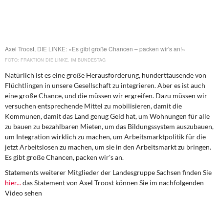
DIE LINKE
Weitere Themen
Axel Troost, DIE LINKE: »Es gibt große Chancen – packen wir's an!«
Memo-Gruppe
FRAKTION DIE LINKE. IM BUNDESTAG
Institut Solidarische Moderne
Natürlich ist es eine große Herausforderung, hunderttausende von
Flüchtlingen in unsere Gesellschaft zu integrieren. Aber es ist auch
eine große Chance, und die müssen wir ergreifen. Dazu müssen wir
Rosa-Luxemburg-Stiftung
versuchen entsprechende Mittel zu mobilisieren, damit die
Kommunen, damit das Land genug Geld hat, um Wohnungen für alle
Über mich
zu bauen zu bezahlbaren Mieten, um das Bildungssystem auszubauen,
um Integration wirklich zu machen, um Arbeitsmarktpolitik für die
Kontakt
jetzt Arbeitslosen zu machen, um sie in den Arbeitsmarkt zu bringen.
Es gibt große Chancen, packen wir's an.
Statements weiterer Mitglieder der Landesgruppe Sachsen finden Sie
hier...
das Statement von Axel Troost können Sie im nachfolgenden
Video sehen