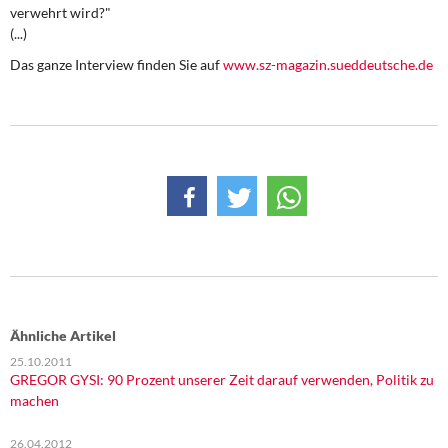
DIE LINKE
verwehrt wird?"
(...)
Weitere Themen
Das ganze Interview finden Sie auf
www.sz-magazin.sueddeutsche.de
Memo-Gruppe
Institut Solidarische Moderne
Rosa-Luxemburg-Stiftung
Über mich
Kontakt
Ähnliche Artikel
25.10.2011
GREGOR GYSI: 90 Prozent unserer Zeit darauf verwenden, Politik zu
machen
26.04.2012