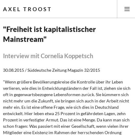
AXEL TROOST
"Freiheit ist kapitalistischer
Mainstream"
Startseite
Themen
Interview mit Cornelia Koppetsch
Leitlinien linker Wirtschafts- und Finanzpolitik
30.08.2015 / Süddeutsche Zeitung Magazin 32/2015
"Wenn größere Bevölkerungskreise die Kontrolle über ihr Leben
Wirtschaftspolitik
verlieren, wie dies in Entwicklungsländern der Fall ist, ziehen sie sich
oft in gegenwartsbezogene Lebensformen zurück. Sie kümmern sich
Steuer- und Finanzpolitik
nicht mehr um die Zukunft, sie bringen sich auch in der Arbeit nicht
mehr ein. Es ist eine offene Frage, wie sich dies in Deutschland
Öffentliche Infrastruktur und Daseinsvorsorge
entwickelt. Hier leben etwa 25 Prozent in gefährdeten Lagen, zehn
Prozent in verfestigter Armut. Das ist eine Menge. Da kann man sich
Eurokrise und Griechenland
schon fragen: Was passiert mit einer Gesellschaft, wenn vielen ihrer
Mitglieder eine Existenz im Rahmen der herrschenden Ordnung