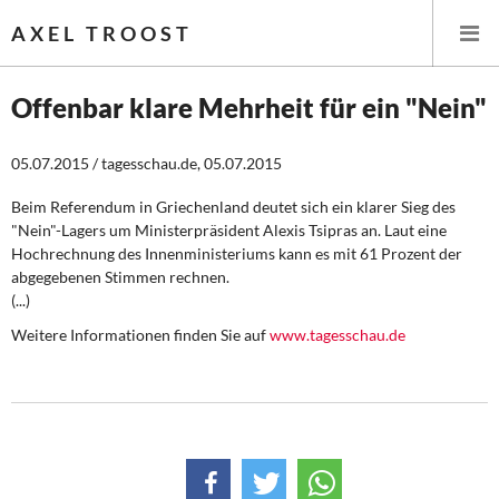
AXEL TROOST
Offenbar klare Mehrheit für ein "Nein"
Startseite
05.07.2015 / tagesschau.de, 05.07.2015
Themen
Beim Referendum in Griechenland deutet sich ein klarer Sieg des
"Nein"-Lagers um Ministerpräsident Alexis Tsipras an. Laut eine
Hochrechnung des Innenministeriums kann es mit 61 Prozent der
Leitlinien linker Wirtschafts- und Finanzpolitik
abgegebenen Stimmen rechnen.
(...)
Wirtschaftspolitik
Weitere Informationen finden Sie auf
www.tagesschau.de
Steuer- und Finanzpolitik
Öffentliche Infrastruktur und Daseinsvorsorge
Eurokrise und Griechenland