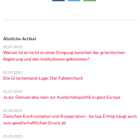
DIE LINKE
Weitere Themen
Memo-Gruppe
Ähnliche Artikel
02.07.2015
Institut Solidarische Moderne
Warum ist es nicht zu einer Einigung zwischen der griechischen
Regierung und den Institutionen gekommen?
Rosa-Luxemburg-Stiftung
02.07.2015
Die Griechenland-Lüge: Der Faktencheck
Über mich
01.07.2015
Kontakt
Ja zur Demokratie, nein zur Austeritätspolitik in ganz Europa
01.02.2015
Zwischen Konfrontation und Kooperation - Syrizas Erfolg hängt auch
vom gesellschaftlichen Druck ab
31.01.2015