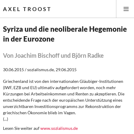
AXEL TROOST
Syriza und die neoliberale Hegemonie
in der Eurozone
Startseite
Themen
Von Joachim Bischoff und Björn Radke
Leitlinien linker Wirtschafts- und Finanzpolitik
30.06.2015 / sozialismus.de, 29.06.2015
Griechenland ist von den internationalen Gläubiger-Institutionen
Wirtschaftspolitik
(IWF, EZB und EU) ultimativ aufgefordert worden, noch mehr
Kürzungen bei Arbeitseinkommen und Renten zu akzeptieren. Die
Steuer- und Finanzpolitik
entscheidende Frage nach der europäischen Unterstützung eines
unverzichtbaren Investitionsprogramms zur Rekonstruktion der
Öffentliche Infrastruktur und Daseinsvorsorge
griechischen Ökonomie blieb im Vagen.
(...)
Eurokrise und Griechenland
Lesen Sie weiter auf
www.sozialismus.de