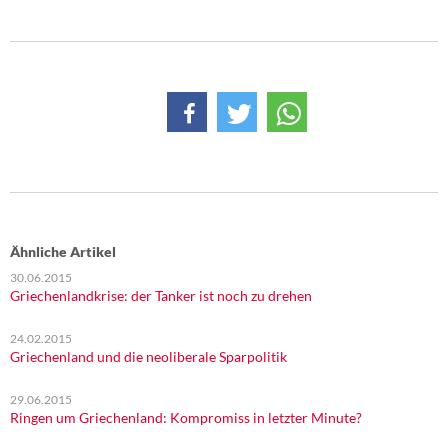
DIE LINKE
Weitere Themen
Memo-Gruppe
Institut Solidarische Moderne
Rosa-Luxemburg-Stiftung
Über mich
Ähnliche Artikel
30.06.2015
Griechenlandkrise: der Tanker ist noch zu drehen
Kontakt
24.02.2015
Griechenland und die neoliberale Sparpolitik
29.06.2015
Ringen um Griechenland: Kompromiss in letzter Minute?