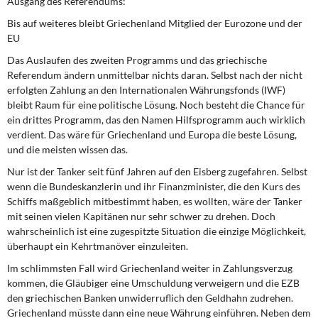
Ausgang des Referendums:
DIE LINKE
Bis auf weiteres bleibt Griechenland Mitglied der Eurozone und der
EU
Weitere Themen
Das Auslaufen des zweiten Programms und das griechische
Memo-Gruppe
Referendum ändern unmittelbar nichts daran. Selbst nach der nicht
erfolgten Zahlung an den Internationalen Währungsfonds (IWF)
bleibt Raum für eine politische Lösung. Noch besteht die Chance für
Institut Solidarische Moderne
ein drittes Programm, das den Namen Hilfsprogramm auch wirklich
verdient. Das wäre für Griechenland und Europa die beste Lösung,
Rosa-Luxemburg-Stiftung
und die meisten wissen das.
Nur ist der Tanker seit fünf Jahren auf den Eisberg zugefahren. Selbst
Über mich
wenn die Bundeskanzlerin und ihr Finanzminister, die den Kurs des
Schiffs maßgeblich mitbestimmt haben, es wollten, wäre der Tanker
Kontakt
mit seinen vielen Kapitänen nur sehr schwer zu drehen. Doch
wahrscheinlich ist eine zugespitzte Situation die einzige Möglichkeit,
überhaupt ein Kehrtmanöver einzuleiten.
Im schlimmsten Fall wird Griechenland weiter in Zahlungsverzug
kommen, die Gläubiger eine Umschuldung verweigern und die EZB
den griechischen Banken unwiderruflich den Geldhahn zudrehen.
Griechenland müsste dann eine neue Währung einführen. Neben dem