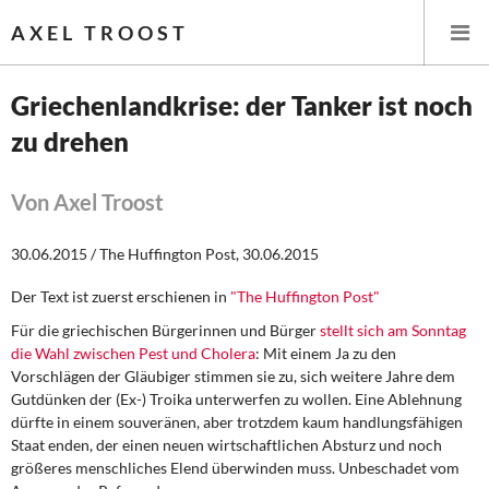
AXEL TROOST
Griechenlandkrise: der Tanker ist noch
zu drehen
Startseite
Themen
Von Axel Troost
Leitlinien linker Wirtschafts- und Finanzpolitik
30.06.2015 / The Huffington Post, 30.06.2015
Der Text ist zuerst erschienen in
"The Huffington Post"
Wirtschaftspolitik
Für die griechischen Bürgerinnen und Bürger
stellt sich am Sonntag
Steuer- und Finanzpolitik
die Wahl zwischen Pest und Cholera
: Mit einem Ja zu den
Vorschlägen der Gläubiger stimmen sie zu, sich weitere Jahre dem
Gutdünken der (Ex-) Troika unterwerfen zu wollen. Eine Ablehnung
Öffentliche Infrastruktur und Daseinsvorsorge
dürfte in einem souveränen, aber trotzdem kaum handlungsfähigen
Staat enden, der einen neuen wirtschaftlichen Absturz und noch
Eurokrise und Griechenland
größeres menschliches Elend überwinden muss. Unbeschadet vom