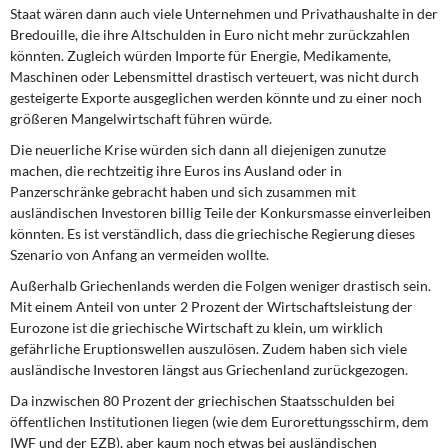
Staat wären dann auch viele Unternehmen und Privathaushalte in der
Bredouille, die ihre Altschulden in Euro nicht mehr zurückzahlen
könnten. Zugleich würden Importe für Energie, Medikamente,
Maschinen oder Lebensmittel drastisch verteuert, was nicht durch
gesteigerte Exporte ausgeglichen werden könnte und zu einer noch
größeren Mangelwirtschaft führen würde.
Die neuerliche Krise würden sich dann all diejenigen zunutze
machen, die rechtzeitig ihre Euros ins Ausland oder in
Panzerschränke gebracht haben und sich zusammen mit
ausländischen Investoren billig Teile der Konkursmasse einverleiben
könnten. Es ist verständlich, dass die griechische Regierung dieses
Szenario von Anfang an vermeiden wollte.
Außerhalb Griechenlands werden die Folgen weniger drastisch sein.
Mit einem Anteil von unter 2 Prozent der Wirtschaftsleistung der
Eurozone ist die griechische Wirtschaft zu klein, um wirklich
gefährliche Eruptionswellen auszulösen. Zudem haben sich viele
ausländische Investoren längst aus Griechenland zurückgezogen.
Da inzwischen 80 Prozent der griechischen Staatsschulden bei
öffentlichen Institutionen liegen (wie dem Eurorettungsschirm, dem
IWF und der EZB), aber kaum noch etwas bei ausländischen