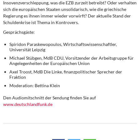
Insovenzverschleppung, was die EZB zurzeit betreibt? Oder verhalten
DIE LINKE
sich die europäischen Staaten unsolidarisch, wie die griechische
Regierung es ihnen immer wieder vorwirft? Der aktuelle Stand der
Weitere Themen
Schuldenkrise ist Thema in Kontrovers.
Memo-Gruppe
Gesprächsgäste:
Spiridon Paraskewopoulos, Wirtschaftswissenschaftler,
Institut Solidarische Moderne
Universität Leipzig
Michael Stübgen, MdB CDU, Vorsitzender der Arbeitsgruppe für
Rosa-Luxemburg-Stiftung
Angelegenheiten der Europäischen Union
Axel Troost, MdB Die Linke, finanzpolitischer Sprecher der
Fraktion
Über mich
Moderation: Bettina Klein
Kontakt
Den Audiomitschnitt der Sendung finden Sie auf
www.deutschlandfunk.de