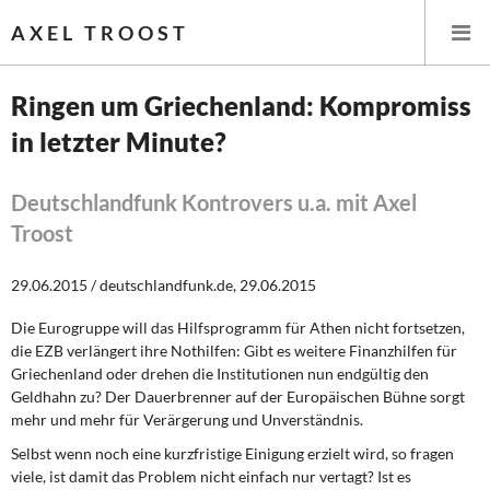
AXEL TROOST
Ringen um Griechenland: Kompromiss
in letzter Minute?
Startseite
Themen
Deutschlandfunk Kontrovers u.a. mit Axel
Troost
Leitlinien linker Wirtschafts- und Finanzpolitik
29.06.2015 / deutschlandfunk.de, 29.06.2015
Wirtschaftspolitik
Die Eurogruppe will das Hilfsprogramm für Athen nicht fortsetzen,
die EZB verlängert ihre Nothilfen: Gibt es weitere Finanzhilfen für
Steuer- und Finanzpolitik
Griechenland oder drehen die Institutionen nun endgültig den
Geldhahn zu? Der Dauerbrenner auf der Europäischen Bühne sorgt
Öffentliche Infrastruktur und Daseinsvorsorge
mehr und mehr für Verärgerung und Unverständnis.
Eurokrise und Griechenland
Selbst wenn noch eine kurzfristige Einigung erzielt wird, so fragen
viele, ist damit das Problem nicht einfach nur vertagt? Ist es