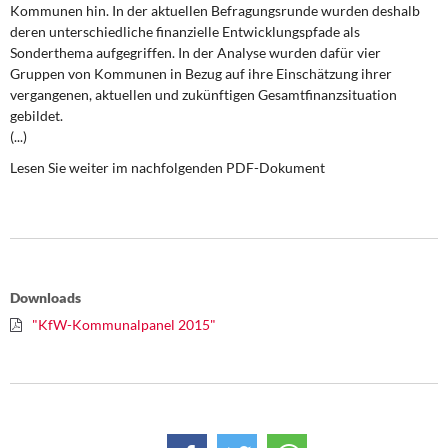
DIE LINKE
Kommunen hin. In der aktuellen Befragungsrunde wurden deshalb
deren unterschiedliche finanzielle Entwicklungspfade als
Sonderthema aufgegriffen. In der Analyse wurden dafür vier
Weitere Themen
Gruppen von Kommunen in Bezug auf ihre Einschätzung ihrer
vergangenen, aktuellen und zukünftigen Gesamtfinanzsituation
Memo-Gruppe
gebildet.
(...)
Institut Solidarische Moderne
Lesen Sie weiter im nachfolgenden PDF-Dokument
Rosa-Luxemburg-Stiftung
Über mich
Downloads
Kontakt
"KfW-Kommunalpanel 2015"