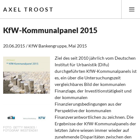
AXEL TROOST
KfW-Kommunalpanel 2015
Startseite
20.06.2015 / KfW Bankengruppe, Mai 2015
Themen
Ziel des seit 2010 jährlich vom Deutschen
Institut für Urbanistik (Difu)
durchgeführten KfW-Kommunalpanels ist
Leitlinien linker Wirtschafts- und Finanzpolitik
es, ein über die Untersuchungszeit
vergleichbares Bild der kommunalen
Wirtschaftspolitik
Finanzlage, der Investitionstätigkeit und
der kommunalen
Steuer- und Finanzpolitik
Finanzierungsbedingungen aus der
Perspektive der kommunalen
Öffentliche Infrastruktur und Daseinsvorsorge
Finanzverantwortlichen zu zeichnen. Die
Ergebnisse der KfW-Kommunalpanels der
GETTY IMAGES /
Eurokrise und Griechenland
letzten Jahre wiesen immer wieder auf
FOTOGRAF WESTEND61
zunehmende Disparitäten zwischen den