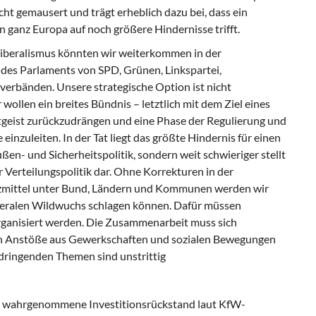
t gemausert und trägt erheblich dazu bei, dass ein
n ganz Europa auf noch größere Hindernisse trifft.
liberalismus könnten wir weiterkommen in der
es Parlaments von SPD, Grünen, Linkspartei,
erbänden. Unsere strategische Option ist nicht
wollen ein breites Bündnis – letztlich mit dem Ziel eines
itgeist zurückzudrängen und eine Phase der Regulierung und
einzuleiten. In der Tat liegt das größte Hindernis für einen
ßen- und Sicherheitspolitik, sondern weit schwieriger stellt
 Verteilungspolitik dar. Ohne Korrekturen in der
anzmittel unter Bund, Ländern und Kommunen werden wir
iberalen Wildwuchs schlagen können. Dafür müssen
rganisiert werden. Die Zusammenarbeit muss sich
hen Anstöße aus Gewerkschaften und sozialen Bewegungen
 dringenden Themen sind unstrittig
 wahrgenommene Investitionsrückstand laut KfW-