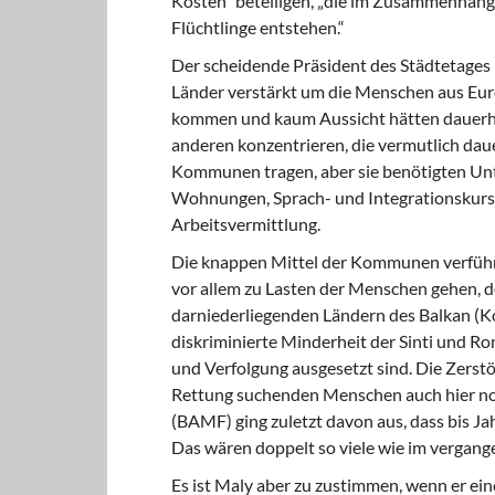
Kosten“ beteiligen, „die im Zusammenhang
Flüchtlinge entstehen.“
Der scheidende Präsident des Städtetages U
Länder verstärkt um die Menschen aus E
kommen und kaum Aussicht hätten dauerha
anderen konzentrieren, die vermutlich daue
Kommunen tragen, aber sie benötigten Un
Wohnungen, Sprach- und Integrationskurse
Arbeitsvermittlung.
Die knappen Mittel der Kommunen verführ
vor allem zu Lasten der Menschen gehen, 
darniederliegenden Ländern des Balkan (Kos
diskriminierte Minderheit der Sinti und R
und Verfolgung ausgesetzt sind. Die Zerst
Rettung suchenden Menschen auch hier noc
(BAMF) ging zuletzt davon aus, dass bis J
Das wären doppelt so viele wie im vergang
Es ist Maly aber zu zustimmen, wenn er ein