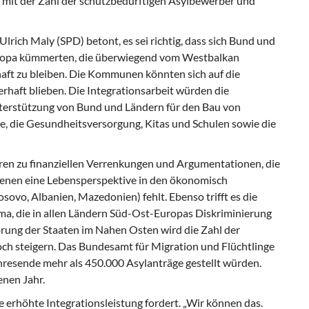
 mit der Zahl der schutzbedürftigen Asylbewerber und
lrich Maly (SPD) betont, es sei richtig, dass sich Bund und
uropa kümmerten, die überwiegend vom Westbalkan
ft zu bleiben. Die Kommunen könnten sich auf die
rhaft blieben. Die Integrationsarbeit würden die
terstützung von Bund und Ländern für den Bau von
, die Gesundheitsversorgung, Kitas und Schulen sowie die
en zu finanziellen Verrenkungen und Argumentationen, die
denen eine Lebensperspektive in den ökonomisch
ovo, Albanien, Mazedonien) fehlt. Ebenso trifft es die
oma, die in allen Ländern Süd-Ost-Europas Diskriminierung
örung der Staaten im Nahen Osten wird die Zahl der
h steigern. Das Bundesamt für Migration und Flüchtlinge
ahresende mehr als 450.000 Asylanträge gestellt würden.
enen Jahr.
e erhöhte Integrationsleistung fordert. „Wir können das.