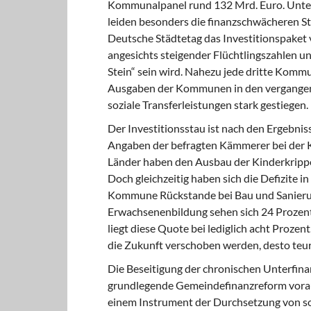
Kommunalpanel rund 132 Mrd. Euro. Unter
leiden besonders die finanzschwächeren 
Deutsche Städtetag das Investitionspaket
angesichts steigender Flüchtlingszahlen 
Stein“ sein wird. Nahezu jede dritte Komm
Ausgaben der Kommunen in den vergangene
soziale Transferleistungen stark gestiegen.
Der Investitionsstau ist nach den Ergebniss
Angaben der befragten Kämmerer bei der
Länder haben den Ausbau der Kinderkrippe
Doch gleichzeitig haben sich die Defizite i
Kommune Rückstande bei Bau und Sanierun
Erwachsenenbildung sehen sich 24 Prozent
liegt diese Quote bei lediglich acht Prozen
die Zukunft verschoben werden, desto teur
Die Beseitigung der chronischen Unterfin
grundlegende Gemeindefinanzreform vora
einem Instrument der Durchsetzung von so