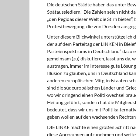
Die deutschen Städte haben das unter Bewe
Spätaussiedlern.“ Die Zahlen seien nicht 
„den Pegidas dieser Welt die Stirn bieten“, 
Protestbewegung, die von Dresden ausgega
Unter diesem Blickwinkel unterstütze ich
der auf dem Parteitag der LINKEN in Bielef
Parteienspektrums in Deutschland“ dazu ei
gemeinsam (zu) diskutieren, lasst uns da, 
austragen, immer im Interesse gute Lösungen
Illusion zu glauben, uns in Deutschland k
anderen europäischen Mitgliedstaaten schl
sind die südeuropäischen Länder und Grieche
wo wir dringend einen Politikwechsel brauch
Heilung geführt, sondern hat die Mitglie
bedeutet, dass wir uns mit Politikalterna
geben wollen auf den wachsenden Rechtsrad
DIE LINKE machte einen großen Schritt nac
diese Anregungen aufzunehmen und weiter