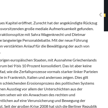
Solidarisches EUropa -
Mosaiklinke Perspektiven
es Kapitel eröffnet. Zurecht hat der angekündigte Rückzug
onsvorsitzenden große mediale Aufmerksamkeit gefunden.
 Fraktionsspitze mit Sahra Wagenknecht und Dietmar
ine langwierige Personaldebatte. Mit der neue Führung
n verstärkten Anlauf für die Bewältigung der auch von
.
übrigen europäischen Staaten, mit Ausnahme Griechenlands
um bei 9 bis 10 Prozent konsolidiert. Das ist aber keine
ad, wie die Zerfallsprozesse vormals starker linker Parteien
 in Frankreich, Italien und anderswo zeigen. Dies gilt
n schleichenden Erosionsprozess des politischen Systems
inen Ausstieg vor allem der Unterschichten aus der
Zudem sehen wir ein Anwachsen des rechten und
entlichen auf eine Verunsicherung und Bewegung der
t. Seit der großen Krise 2008 hat sich die Berliner Republik