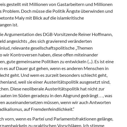
is gestellt mit Millionen von Gastarbeitern und Millionen
das Problem. Doch müsse die Politik Ängste überwinden und
betonte Maly mit Blick auf die islamkritische
ngen ist.
 die Argumentation des DGB-Vorsitzende Reiner Hoffmann,
eld angesichts „des sich gravierend veränderten
nlud, relevante gesellschaftspolitische „Themen
wo wir Kontroversen haben, diese offen miteinander
, gute gemeinsame Politiken zu entwickeln (...). Es ist eine
ann es auf Dauer gut gehen, wenn es anderen Menschen in
echt geht. Und wem es zurzeit besonders schlecht geht,
nland, weil sie einer Austeritätspolitik ausgesetzt sind,
en. Diese neoliberale Austeritätspolitik hat nicht zur
dstaaten im Süden geradezu in den Abgrund gedrängt…, was
tiven auseinandersetzen müssen, wenn wir auch Antworten
ikalismus, auf Fremdenfeindlichkeit.“
h vorn, wenn es Partei und Parlamentsfraktionen gelänge,
zuentwickeln zu praktischen Vorschlägen. Ich stimme