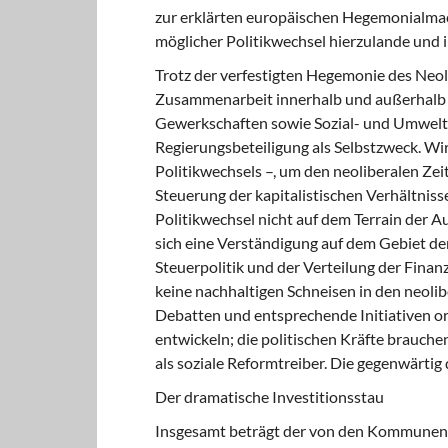
zur erklärten europäischen Hegemonialmach
möglicher Politikwechsel hierzulande und i
Trotz der verfestigten Hegemonie des Neo
Zusammenarbeit innerhalb und außerhalb d
Gewerkschaften sowie Sozial- und Umweltv
Regierungsbeteiligung als Selbstzweck. Wir 
Politikwechsels –, um den neoliberalen Ze
Steuerung der kapitalistischen Verhältnisse 
Politikwechsel nicht auf dem Terrain der Au
sich eine Verständigung auf dem Gebiet der
Steuerpolitik und der Verteilung der Fin
keine nachhaltigen Schneisen in den neol
Debatten und entsprechende Initiativen o
entwickeln; die politischen Kräfte brauc
als soziale Reformtreiber. Die gegenwärtig
Der dramatische Investitionsstau
Insgesamt beträgt der von den Kommunen