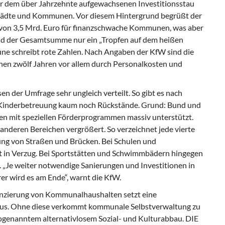
 dem über Jahrzehnte aufgewachsenen Investitionsstau
Städte und Kommunen. Vor diesem Hintergrund begrüßt der
 von 3,5 Mrd. Euro für finanzschwache Kommunen, was aber
und der Gesamtsumme nur ein „Tropfen auf dem heißen
une schreibt rote Zahlen. Nach Angaben der KfW sind die
n zwölf Jahren vor allem durch Personalkosten und
en der Umfrage sehr ungleich verteilt. So gibt es nach
 Kinderbetreuung kaum noch Rückstände. Grund: Bund und
n mit speziellen Förderprogrammen massiv unterstützt.
n anderen Bereichen vergrößert. So verzeichnet jede vierte
g von Straßen und Brücken. Bei Schulen und
 in Verzug. Bei Sportstätten und Schwimmbädern hingegen
t. „Je weiter notwendige Sanierungen und Investitionen in
er wird es am Ende“, warnt die KfW.
anzierung von Kommunalhaushalten setzt eine
us. Ohne diese verkommt kommunale Selbstverwaltung zu
genanntem alternativlosem Sozial- und Kulturabbau. DIE