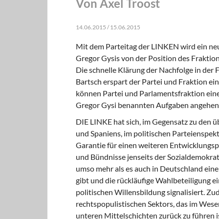
Von Axel Troost
14.06.2015 / 15.06.2015
Mit dem Parteitag der LINKEN wird ein neu
Gregor Gysis von der Position des Frakti
Die schnelle Klärung der Nachfolge in der
Bartsch erspart der Partei und Fraktion e
können Partei und Parlamentsfraktion eine
Gregor Gysi benannten Aufgaben angehen
DIE LINKE hat sich, im Gegensatz zu den 
und Spaniens, im politischen Parteienspektr
Garantie für einen weiteren Entwicklungspf
und Bündnisse jenseits der Sozialdemokratie
umso mehr als es auch in Deutschland eine
gibt und die rückläufige Wahlbeteiligung e
politischen Willensbildung signalisiert. 
rechtspopulistischen Sektors, das im Wes
unteren Mittelschichten zurück zu führen is