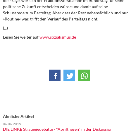
die Frage, wie sich der Fraktionsvorsitzende im Bundestag für seine
DIE LINKE
politische Zukunft entscheiden würde und damit auf seine
Schlussrede zum Parteitag. Aber dass der Rest nebensächlich und nur
Weitere Themen
»Routine« war, trifft den Verlauf des Parteitags nicht.
(...)
Memo-Gruppe
Lesen Sie weiter auf
www.sozialismus.de
Institut Solidarische Moderne
Rosa-Luxemburg-Stiftung
Über mich
Kontakt
Ähnliche Artikel
06.06.2015
DIE LINKE Strategiedebatte - "Aprilthesen" in der Diskussion