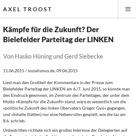
AXEL TROOST
Kämpfe für die Zukunft? Der
Bielefelder Parteitag der LINKEN
Startseite
Themen
Von Hasko Hüning und Gerd Siebecke
Leitlinien linker Wirtschafts- und Finanzpolitik
11.06.2015 / sozialismus.de, 09.06.2015
Liest man den Großteil der Kommentare in der Presse zum
Wirtschaftspolitik
Bielefelder Parteitag der LINKEN am 6./7. Juni 2015, so könnte man
den Eindruck gewinnen, im Zentrum des Parteitages, der unter dem
Steuer- und Finanzpolitik
Motto »Kämpfe für die Zukunft« stand, wäre es wesentlich um die
»politische Zukunft des linken Übervaters Gregor Gysi« gegangen,
Öffentliche Infrastruktur und Daseinsvorsorge
und »Inhalte (hätten) nur eine Nebenrolle« gespielt, wie die taz am
8.6. schrieb.
Eurokrise und Griechenland
Unbestritten richtete sich ein großes Interesse der Delegierten auf