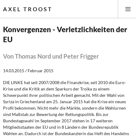
AXEL TROOST
Konvergenzen - Verletzlichkeiten der
EU
Startseite
Themen
Von Thomas Nord und Peter Frigger
Leitlinien linker Wirtschafts- und Finanzpolitik
14.03.2015 / Februar 2015
DIE LINKE hat seit 2007/2008 die Finanzkrise, seit 2010 die Euro-
Wirtschaftspolitik
Krise und die Kritik an dem Sparkurs der Troika zu einem
Schwerpunkt ihrer politischen Arbeit gemacht. Mit der Wahl von
Steuer- und Finanzpolitik
Syriza in Griechenland am 25. Januar 2015 hat die Krise ein neues
Profil bekommen. Nicht mehr die Märkte, sondern die Wahlurnen
Öffentliche Infrastruktur und Daseinsvorsorge
sind Maßstab zur Bewertung der Rettungspolitik. Bis zur
Bundestagswahl im September 2017 stehen in 17 weiteren
Eurokrise und Griechenland
Mitgliedsstaaten der EU und in 8 Ländern der Bundesrepublik
Wahlen an. Dadurch ist der Bundeskanzlerin das Heft des Handelns