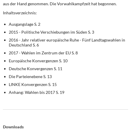
DIE LINKE
aus der Hand genommen. Die Vorwahlkampfzeit hat begonnen.
Inhaltsverzeichnis:
Weitere Themen
Ausgangslage S. 2
Memo-Gruppe
2015 - Politische Verschiebungen im Süden S. 3
2016 - Jahr relativer europäische Ruhe - Fünf Landtagswahlen in
Institut Solidarische Moderne
Deutschland S. 6
2017 - Wahlen im Zentrum der EU S. 8
Rosa-Luxemburg-Stiftung
Europäische Konvergenzen S. 10
Deutsche Konvergenzen S. 11
Über mich
Die Parteienebene S. 13
LINKE Konvergenzen S. 15
Kontakt
Anhang: Wahlen bis 2017 S. 19
Downloads