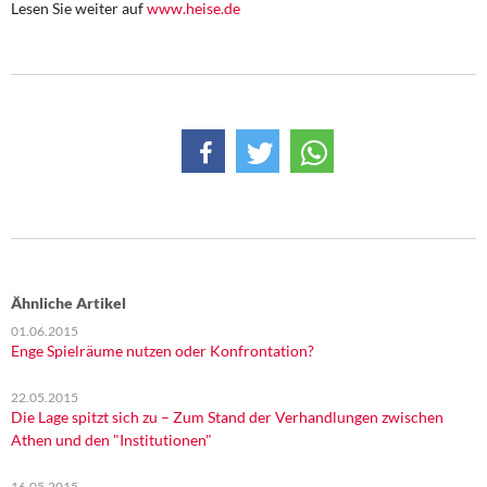
Lesen Sie weiter auf
www.heise.de
DIE LINKE
Weitere Themen
Memo-Gruppe
Institut Solidarische Moderne
Rosa-Luxemburg-Stiftung
Über mich
Ähnliche Artikel
Kontakt
01.06.2015
Enge Spielräume nutzen oder Konfrontation?
22.05.2015
Die Lage spitzt sich zu – Zum Stand der Verhandlungen zwischen
Athen und den "Institutionen"
16.05.2015