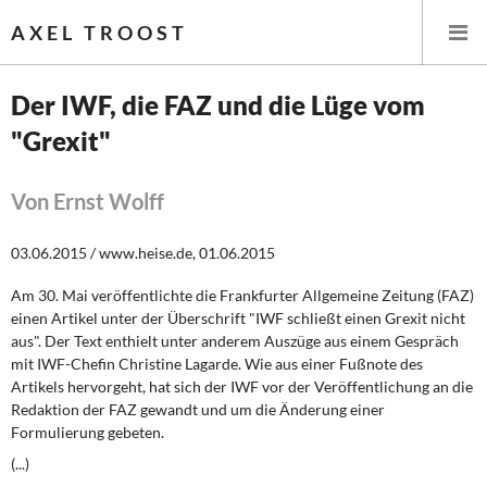
AXEL TROOST
Der IWF, die FAZ und die Lüge vom
"Grexit"
Startseite
Themen
Von Ernst Wolff
Leitlinien linker Wirtschafts- und Finanzpolitik
03.06.2015 / www.heise.de, 01.06.2015
Am 30. Mai veröffentlichte die Frankfurter Allgemeine Zeitung (FAZ)
Wirtschaftspolitik
einen Artikel unter der Überschrift "IWF schließt einen Grexit nicht
aus". Der Text enthielt unter anderem Auszüge aus einem Gespräch
Steuer- und Finanzpolitik
mit IWF-Chefin Christine Lagarde. Wie aus einer Fußnote des
Artikels hervorgeht, hat sich der IWF vor der Veröffentlichung an die
Öffentliche Infrastruktur und Daseinsvorsorge
Redaktion der FAZ gewandt und um die Änderung einer
Formulierung gebeten.
Eurokrise und Griechenland
(...)