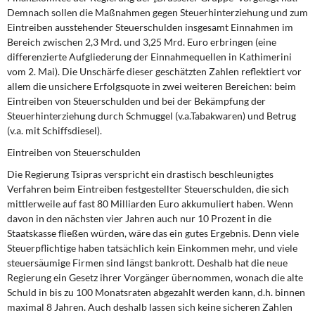
Demnach sollen die Maßnahmen gegen Steuerhinterziehung und zum
Eintreiben ausstehender Steuerschulden insgesamt Einnahmen im
Bereich zwischen 2,3 Mrd. und 3,25 Mrd. Euro erbringen (eine
differenzierte Aufgliederung der Einnahmequellen in Kathimerini
vom 2. Mai). Die Unschärfe dieser geschätzten Zahlen reflektiert vor
allem die unsichere Erfolgsquote in zwei weiteren Bereichen: beim
Eintreiben von Steuerschulden und bei der Bekämpfung der
Steuerhinterziehung durch Schmuggel (v.a.Tabakwaren) und Betrug
(v.a. mit Schiffsdiesel).
Eintreiben von Steuerschulden
Die Regierung Tsipras verspricht ein drastisch beschleunigtes
Verfahren beim Eintreiben festgestellter Steuerschulden, die sich
mittlerweile auf fast 80 Milliarden Euro akkumuliert haben. Wenn
davon in den nächsten vier Jahren auch nur 10 Prozent in die
Staatskasse fließen würden, wäre das ein gutes Ergebnis. Denn viele
Steuerpflichtige haben tatsächlich kein Einkommen mehr, und viele
steuersäumige Firmen sind längst bankrott. Deshalb hat die neue
Regierung ein Gesetz ihrer Vorgänger übernommen, wonach die alte
Schuld in bis zu 100 Monatsraten abgezahlt werden kann, d.h. binnen
maximal 8 Jahren. Auch deshalb lassen sich keine sicheren Zahlen