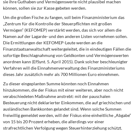
sie ihre Guthaben und Vermögenswerte nicht plausibel machen
können, sollen sie zur Kasse gebeten werden.
Um die großen Fische zu fangen, soll beim Finanzministerium das
„Zentrum für die Kontrolle der Steuerpflichten mit großen
Vermögen“ (KEFOMEP) verstärkt werden, das sich vor allem die
Namen auf der Lagarde- und den anderen Listen vornehmen sollen.
Die Ermittlungen der KEFOMEP-Leute werden an die
Finanzstaatsanwaltschaft weitergeleitet, die in eindeutigen Fällen die
sofortige Beschlagnahmung von Geldkonten und Vermögenswerten
anordnen kann (EfSynt. 5. April 2015). Dank solcher beschleunigter
Verfahren will die Einnahmenverwaltung des Finanzministeriums
dieses Jahr zusätzlich mehr als 700 Millionen Euro einnehmen.
Zu dieser eingeplanten Summe könnten noch Einnahmen
hinzukommen, die der Fiskus mit einer weiteren, aber noch nicht
verabschiedeten Maßnahme anstrebt: mit der pauschalen
Besteuerung nicht deklarierter Einkommen, die auf griechischen und
ausländischen Bankkonten gelandet sind. Wenn solche Summen
freiwillig gemeldet werden, will der Fiskus eine einheitliche „Abgabe“
von 15 bis 20 Prozent erheben, die allerdings vor einer
strafrechtlichen Verfolgung wegen Steuerhinterziehung schützt.