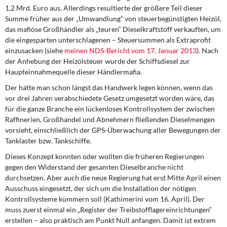
1,2 Mrd. Euro aus. Allerdings resultierte der größere Teil dieser
Summe früher aus der „Umwandlung“ von steuerbegünstigten Heizöl,
das mafiöse Großhändler als „teuren“ Dieselkraftstoff verkauften, um
die eingesparten unterschlagenen – Steuersummen als Extraprofit
einzusacken (siehe
meinen NDS-Bericht vom 17. Januar 2013
). Nach
der Anhebung der Heizölsteuer wurde der Schiffsdiesel zur
Haupteinnahmequelle dieser Händlermafia.
Der hätte man schon längst das Handwerk legen können, wenn das
vor drei Jahren verabschiedete Gesetz umgesetzt worden wäre, das
für die ganze Branche ein lückenloses Kontrollsystem der zwischen
Raffinerien, Großhandel und Abnehmern fließenden Dieselmengen
vorsieht, einschließlich der GPS-Überwachung aller Bewegungen der
Tanklaster bzw. Tankschiffe.
Dieses Konzept konnten oder wollten die früheren Regierungen
gegen den Widerstand der gesamten Dieselbranche nicht
durchsetzen. Aber auch die neue Regierung hat erst Mitte April einen
Ausschuss eingesetzt, der sich um die Installation der nötigen
Kontrollsysteme kümmern soll (Kathimerini vom 16. April). Der
muss zuerst einmal ein „Register der Treibstofflagereinrichtungen“
erstellen – also praktisch am Punkt Null anfangen. Damit ist extrem