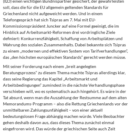
(ILO) einen wichtigen Bündnispartner gesichert, der gewährleisten
soll, dass die für die EU allgemein geltenden Standards für
Griechenland nicht aufgeweicht werden. Und in einem
Telefongespräch hat sich Tsipras am 7. Mai mit EU-
Kommissionspräsident Juncker auf eine Formel geeinigt, die im
Hinblick auf Arbeitsmarkt-Reformen drei vordringliche Ziele
definiert: Konkurrenzfähigkeit, Schaffung von Arbeitsplätzen und
Wahrung des sozialen Zusammenhalts. Dabei bekannte sich Tsipras
zu einem „modernen und effektiven System von Tarifverhandlungen“,
das „den höchsten europäischen Standards“ gerecht werden müsse.
Mit seiner Forderung nach einem „breit angelegten
Beratungsprozess“ zu diesem Thema machte Tsipras allerdings klar,
dass seine Regierung das Kapitel „Arbeitsmarkt und
Arbeitsbedingungen“ zumindest in die nächste Verhandlungsphase
verschieben will, wo es systematisch auch hingehört. Es wäre in der
Tat absurd, wenn man die Auszahlung der Restsumme auf dem alten
Memorandums-Programm – also die Rettung Griechenlands vor der
unmittelbaren Zahlungsunfähigkeit – von einer aktuell
bedeutungslosen Frage abhängig machen würde. Viele Beobachter
gehen deshalb davon aus, dass dieses Thema zunächst einmal
eingefroren wird. Das würde der griechischen Seite auch Zeit