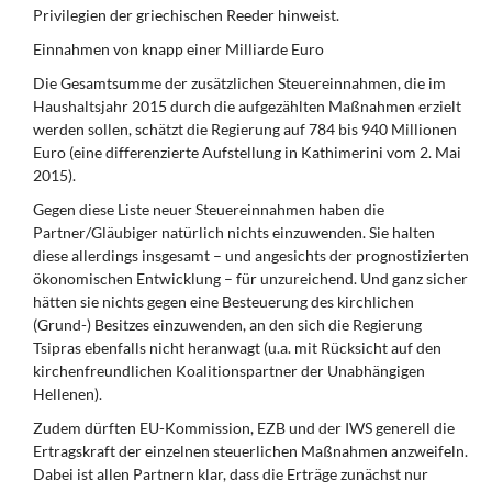
Privilegien der griechischen Reeder hinweist.
Einnahmen von knapp einer Milliarde Euro
Die Gesamtsumme der zusätzlichen Steuereinnahmen, die im
Haushaltsjahr 2015 durch die aufgezählten Maßnahmen erzielt
werden sollen, schätzt die Regierung auf 784 bis 940 Millionen
Euro (eine differenzierte Aufstellung in Kathimerini vom 2. Mai
2015).
Gegen diese Liste neuer Steuereinnahmen haben die
Partner/Gläubiger natürlich nichts einzuwenden. Sie halten
diese allerdings insgesamt – und angesichts der prognostizierten
ökonomischen Entwicklung – für unzureichend. Und ganz sicher
hätten sie nichts gegen eine Besteuerung des kirchlichen
(Grund-) Besitzes einzuwenden, an den sich die Regierung
Tsipras ebenfalls nicht heranwagt (u.a. mit Rücksicht auf den
kirchenfreundlichen Koalitionspartner der Unabhängigen
Hellenen).
Zudem dürften EU-Kommission, EZB und der IWS generell die
Ertragskraft der einzelnen steuerlichen Maßnahmen anzweifeln.
Dabei ist allen Partnern klar, dass die Erträge zunächst nur