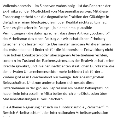
Vollends obsessiv – im Sinne von wahnsinnig – ist das Beharren der
Ex-Troika auf der Möglichkeit von Massenentlassungen. Mit dieser
Forderung enthebt sich die dogmatische Fraktion der Gläubiger in
die Sphäre reiner Ideologie, die mit der Realität nichts zu tun hat.
Denn es gibt keinerlei Belege – ja nicht einmal plausible
Vermutungen -, die dafür sprechen, dass diese Art von „Lockerung“
des Arbeitsmarktes einen Beitrag zur wirtschaftlichen Erholung
Griechenlands leisten könnte. Die meisten seriösen Analysen sehen
das entscheidende Hindernis für die ökonomische Entwicklung nicht
in zu hohen Lohnkosten oder überzogenen Arbeitnehmerrechten,
sondern im Zustand des Bankensystems, das der Realwirtschaft keine
Kredite gewährt, und in einer ineffizienten staatlichen Bürokratie, die
den privaten Unternehmenssektor mehr behindert als fördert.
Zudem gibt es in Griechenland nur wenige Betriebe mit großen
Belegschaften. Und zum anderen haben sich gerade diese
Unternehmen in der großen Depression am besten behauptet und
haben kein Interesse ihre Mitarbeiter durch eine Diskussion über
Massenentlassungen zu verunsichern.
Die Athener Regierung hat sich im Hinblick auf die „Reformen“ im
Bereich Arbeitsrecht mit der Internationalen Arbeitsorganisation