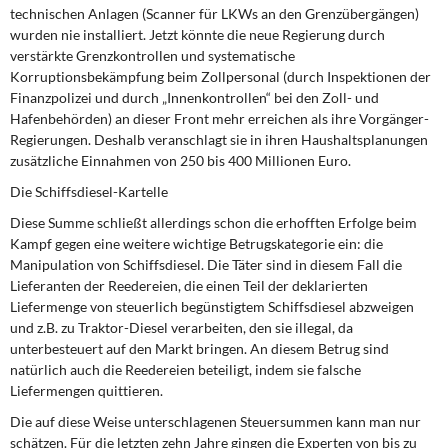
technischen Anlagen (Scanner für LKWs an den Grenzübergängen)
wurden nie installiert. Jetzt könnte die neue Regierung durch
verstärkte Grenzkontrollen und systematische
Korruptionsbekämpfung beim Zollpersonal (durch Inspektionen der
Finanzpolizei und durch „Innenkontrollen“ bei den Zoll- und
Hafenbehörden) an dieser Front mehr erreichen als ihre Vorgänger-
Regierungen. Deshalb veranschlagt sie in ihren Haushaltsplanungen
zusätzliche Einnahmen von 250 bis 400 Millionen Euro.
Die Schiffsdiesel-Kartelle
Diese Summe schließt allerdings schon die erhofften Erfolge beim
Kampf gegen eine weitere wichtige Betrugskategorie ein: die
Manipulation von Schiffsdiesel. Die Täter sind in diesem Fall die
Lieferanten der Reedereien, die einen Teil der deklarierten
Liefermenge von steuerlich begünstigtem Schiffsdiesel abzweigen
und z.B. zu Traktor-Diesel verarbeiten, den sie illegal, da
unterbesteuert auf den Markt bringen. An diesem Betrug sind
natürlich auch die Reedereien beteiligt, indem sie falsche
Liefermengen quittieren.
Die auf diese Weise unterschlagenen Steuersummen kann man nur
schätzen. Für die letzten zehn Jahre gingen die Experten von bis zu