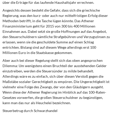
über die Erträge für das laufende Haushaltsjahr errechnen.
Angesichts dessen besteht die Gefahr, dass sich die griechische
Regierung, was den kurz- oder auch nur mittelfristigen Erfolg dieser
Methoden betrifft, in die Tasche lügen könnte. Das Athener
Finanzministerium geht für 2015 von 300 bis 400 Millionen
Einnahmen aus. Dabei setzt sie große Hoffnungen auf das Angebot,
den Steuerschuldnern sämtliche Strafgebühren und Verzugszinsen zu
erlassen, wenn sie die geschuldete Summe auf einen Schlag
entrichten. Bislang sind auf diesem Wege allerdings erst 100
Millionen Euro in die Staatskasse gekommen.
Aber auch bei dieser Regelung stellt sich das oben angesprochen
Dilemma: Um wenigstens einen Bruchteil der ausstehenden Gelder
einzutreiben, werden die Steuersünder zu milde behandelt.
Allerdings wäre es zu einfach, sich über diesen Verstoß gegen die
Maßstäbe sozialer Gerechtigkeit zu empören. Die Ungerechtigkeit ist
vielmehr eine Folge des Zwangs, der von den Gläubigern ausgeht.
Wenn diese der Athener Regierung im Hinblick auf das 100-Raten-
Gesetzes vorwerfen, die großen Steuerschuldner zu begünstigen,
kann man das nur als Heuchelei bezeichnen.
Steuerbetrug durch Schwarzhandel