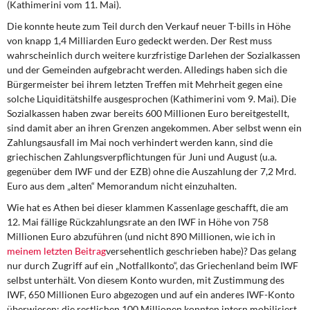
(Kathimerini vom 11. Mai).
Die konnte heute zum Teil durch den Verkauf neuer T-bills in Höhe
von knapp 1,4 Milliarden Euro gedeckt werden. Der Rest muss
wahrscheinlich durch weitere kurzfristige Darlehen der Sozialkassen
und der Gemeinden aufgebracht werden. Alledings haben sich die
Bürgermeister bei ihrem letzten Treffen mit Mehrheit gegen eine
solche Liquiditätshilfe ausgesprochen (Kathimerini vom 9. Mai). Die
Sozialkassen haben zwar bereits 600 Millionen Euro bereitgestellt,
sind damit aber an ihren Grenzen angekommen. Aber selbst wenn ein
Zahlungsausfall im Mai noch verhindert werden kann, sind die
griechischen Zahlungsverpflichtungen für Juni und August (u.a.
gegenüber dem IWF und der EZB) ohne die Auszahlung der 7,2 Mrd.
Euro aus dem „alten“ Memorandum nicht einzuhalten.
Wie hat es Athen bei dieser klammen Kassenlage geschafft, die am
12. Mai fällige Rückzahlungsrate an den IWF in Höhe von 758
Millionen Euro abzuführen (und nicht 890 Millionen, wie ich in
meinem letzten Beitrag
versehentlich geschrieben habe)? Das gelang
nur durch Zugriff auf ein „Notfallkonto“, das Griechenland beim IWF
selbst unterhält. Von diesem Konto wurden, mit Zustimmung des
IWF, 650 Millionen Euro abgezogen und auf ein anderes IWF-Konto
überwiesen; die restlichen 100 Millionen konnten intern mobilisiert