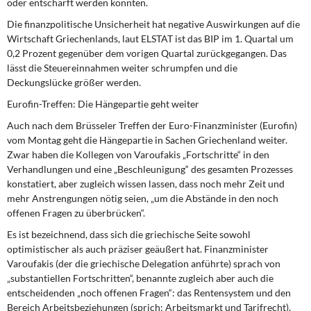
oder entschärft werden könnten.
DIE LINKE
Die finanzpolitische Unsicherheit hat negative Auswirkungen auf die
Wirtschaft Griechenlands, laut ELSTAT ist das BIP im 1. Quartal um
Weitere Themen
0,2 Prozent gegenüber dem vorigen Quartal zurückgegangen. Das
lässt die Steuereinnahmen weiter schrumpfen und die
Memo-Gruppe
Deckungslücke größer werden.
Eurofin-Treffen: Die Hängepartie geht weiter
Institut Solidarische Moderne
Auch nach dem Brüsseler Treffen der Euro-Finanzminister (Eurofin)
Rosa-Luxemburg-Stiftung
vom Montag geht die Hängepartie in Sachen Griechenland weiter.
Zwar haben die Kollegen von Varoufakis „Fortschritte“ in den
Verhandlungen und eine „Beschleunigung“ des gesamten Prozesses
Über mich
konstatiert, aber zugleich wissen lassen, dass noch mehr Zeit und
mehr Anstrengungen nötig seien, „um die Abstände in den noch
Kontakt
offenen Fragen zu überbrücken“.
Es ist bezeichnend, dass sich die griechische Seite sowohl
optimistischer als auch präziser geäußert hat. Finanzminister
Varoufakis (der die griechische Delegation anführte) sprach von
„substantiellen Fortschritten“, benannte zugleich aber auch die
entscheidenden „noch offenen Fragen“: das Rentensystem und den
Bereich Arbeitsbeziehungen (sprich: Arbeitsmarkt und Tarifrecht).