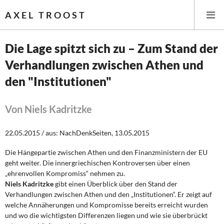
AXEL TROOST
Die Lage spitzt sich zu – Zum Stand der
Verhandlungen zwischen Athen und
Startseite
den "Institutionen"
Themen
Von Niels Kadritzke
Leitlinien linker Wirtschafts- und Finanzpolitik
22.05.2015 / aus: NachDenkSeiten, 13.05.2015
Wirtschaftspolitik
Die Hängepartie zwischen Athen und den Finanzministern der EU
Steuer- und Finanzpolitik
geht weiter. Die innergriechischen Kontroversen über einen
„ehrenvollen Kompromiss“ nehmen zu.
Öffentliche Infrastruktur und Daseinsvorsorge
Niels Kadritzke
gibt einen Überblick über den Stand der
Verhandlungen zwischen Athen und den „Institutionen“. Er zeigt auf
welche Annäherungen und Kompromisse bereits erreicht wurden
Eurokrise und Griechenland
und wo die wichtigsten Differenzen liegen und wie sie überbrückt