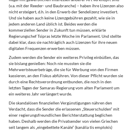
(v.a. mit der Reeder- und Baubranche) – haben ihre Lizenzen also
nicht ersteigert, d.h. in den Erwerb der Sendelizenz investiert.
Und sie haben auch keine Lizenzgebühren gezahlt, wie sie in
jedem anderen Land üblich ist. Beides werden die
kommerziellen Sender in Zukunft tun müssen, erklärte
Regierungschef Tsipras letzte Woche im Parlament. Und stellte
dabei klar, dass sie nachträglich auch Lizenzen für ihre neuen
digitalen Frequenzen erwerben müssen.
Zudem werden die Sender ein weiteres Privileg einbüßen, das
sie bislang genießen: Noch nie mussten sie die
Mehrwertsteuerbeträge, die sie für Werbung von den Firmen
kassieren, an den Fiskus abführen. Von dieser Pflicht wurden sie
durch eine Rechtsverordnung entbunden, die noch in den
letzten Tagen der Samaras-Regierung vom alten Parlament um
ein weiteres Jahr verlängert wurde.
Die skandalösen finanziellen Vergünstigungen nähren den
Verdacht, dass die Sender die erlassenen „Steuerschulden“ mit
einer regierungsfreundlichen Berichterstattung beglichen
haben. Deshalb werden die Privatsender von vielen Griechen
seit langem als „eingebettete Kanäle“ (kanália tis emplokís)