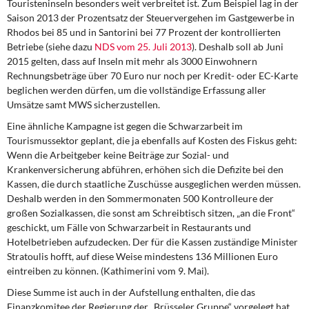
Touristeninseln besonders weit verbreitet ist. Zum Beispiel lag in der
Saison 2013 der Prozentsatz der Steuervergehen im Gastgewerbe in
Rhodos bei 85 und in Santorini bei 77 Prozent der kontrollierten
Betriebe (siehe dazu
NDS vom 25. Juli 2013
). Deshalb soll ab Juni
2015 gelten, dass auf Inseln mit mehr als 3000 Einwohnern
Rechnungsbeträge über 70 Euro nur noch per Kredit- oder EC-Karte
beglichen werden dürfen, um die vollständige Erfassung aller
Umsätze samt MWS sicherzustellen.
Eine ähnliche Kampagne ist gegen die Schwarzarbeit im
Tourismussektor geplant, die ja ebenfalls auf Kosten des Fiskus geht:
Wenn die Arbeitgeber keine Beiträge zur Sozial- und
Krankenversicherung abführen, erhöhen sich die Defizite bei den
Kassen, die durch staatliche Zuschüsse ausgeglichen werden müssen.
Deshalb werden in den Sommermonaten 500 Kontrolleure der
großen Sozialkassen, die sonst am Schreibtisch sitzen, „an die Front“
geschickt, um Fälle von Schwarzarbeit in Restaurants und
Hotelbetrieben aufzudecken. Der für die Kassen zuständige Minister
Stratoulis hofft, auf diese Weise mindestens 136 Millionen Euro
eintreiben zu können. (Kathimerini vom 9. Mai).
Diese Summe ist auch in der Aufstellung enthalten, die das
Finanzkomitee der Regierung der „Brüsseler Gruppe“ vorgelegt hat.