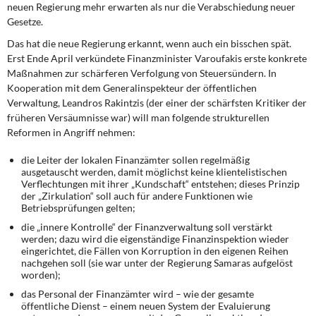
neuen Regierung mehr erwarten als nur die Verabschiedung neuer
Gesetze.
Das hat die neue Regierung erkannt, wenn auch ein bisschen spät.
Erst Ende April verkündete Finanzminister Varoufakis erste konkrete
Maßnahmen zur schärferen Verfolgung von Steuersündern. In
Kooperation mit dem Generalinspekteur der öffentlichen
Verwaltung, Leandros Rakintzis (der einer der schärfsten Kritiker der
früheren Versäumnisse war) will man folgende strukturellen
Reformen in Angriff nehmen:
die Leiter der lokalen Finanzämter sollen regelmäßig
ausgetauscht werden, damit möglichst keine klientelistischen
Verflechtungen mit ihrer „Kundschaft“ entstehen; dieses Prinzip
der „Zirkulation“ soll auch für andere Funktionen wie
Betriebsprüfungen gelten;
die „innere Kontrolle“ der Finanzverwaltung soll verstärkt
werden; dazu wird die eigenständige Finanzinspektion wieder
eingerichtet, die Fällen von Korruption in den eigenen Reihen
nachgehen soll (sie war unter der Regierung Samaras aufgelöst
worden);
das Personal der Finanzämter wird – wie der gesamte
öffentliche Dienst – einem neuen System der Evaluierung