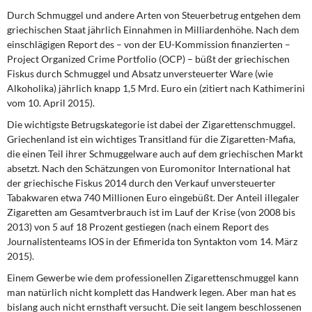
Durch Schmuggel und andere Arten von Steuerbetrug entgehen dem
griechischen Staat jährlich Einnahmen in Milliardenhöhe. Nach dem
einschlägigen Report des – von der EU-Kommission finanzierten –
Project Organized Crime Portfolio (OCP) – büßt der griechischen
Fiskus durch Schmuggel und Absatz unversteuerter Ware (wie
Alkoholika) jährlich knapp 1,5 Mrd. Euro ein (zitiert nach Kathimerini
vom 10. April 2015).
Die wichtigste Betrugskategorie ist dabei der Zigarettenschmuggel.
Griechenland ist ein wichtiges Transitland für die Zigaretten-Mafia,
die einen Teil ihrer Schmuggelware auch auf dem griechischen Markt
absetzt. Nach den Schätzungen von Euromonitor International hat
der griechische Fiskus 2014 durch den Verkauf unversteuerter
Tabakwaren etwa 740 Millionen Euro eingebüßt. Der Anteil illegaler
Zigaretten am Gesamtverbrauch ist im Lauf der Krise (von 2008 bis
2013) von 5 auf 18 Prozent gestiegen (nach einem Report des
Journalistenteams IOS in der Efimerida ton Syntakton vom 14. März
2015).
Einem Gewerbe wie dem professionellen Zigarettenschmuggel kann
man natürlich nicht komplett das Handwerk legen. Aber man hat es
bislang auch nicht ernsthaft versucht. Die seit langem beschlossenen