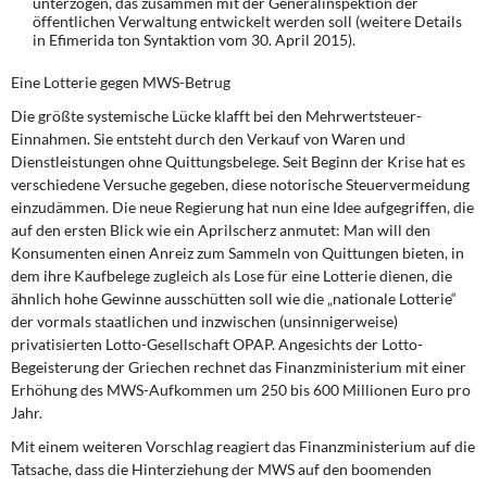
unterzogen, das zusammen mit der Generalinspektion der
öffentlichen Verwaltung entwickelt werden soll (weitere Details
in Efimerida ton Syntaktion vom 30. April 2015).
Eine Lotterie gegen MWS-Betrug
Die größte systemische Lücke klafft bei den Mehrwertsteuer-
Einnahmen. Sie entsteht durch den Verkauf von Waren und
Dienstleistungen ohne Quittungsbelege. Seit Beginn der Krise hat es
verschiedene Versuche gegeben, diese notorische Steuervermeidung
einzudämmen. Die neue Regierung hat nun eine Idee aufgegriffen, die
auf den ersten Blick wie ein Aprilscherz anmutet: Man will den
Konsumenten einen Anreiz zum Sammeln von Quittungen bieten, in
dem ihre Kaufbelege zugleich als Lose für eine Lotterie dienen, die
ähnlich hohe Gewinne ausschütten soll wie die „nationale Lotterie“
der vormals staatlichen und inzwischen (unsinnigerweise)
privatisierten Lotto-Gesellschaft OPAP. Angesichts der Lotto-
Begeisterung der Griechen rechnet das Finanzministerium mit einer
Erhöhung des MWS-Aufkommen um 250 bis 600 Millionen Euro pro
Jahr.
Mit einem weiteren Vorschlag reagiert das Finanzministerium auf die
Tatsache, dass die Hinterziehung der MWS auf den boomenden