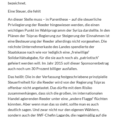
bezeichnet.
Eine Steuer, die fehlt
An dieser Stelle muss – in Parenthese – auf die steuerliche
Privilegierung der Reeder hingewiesen werden, die einen
wichtigen Punkt im Wahlprogramm der Syriza darstellte. In den
Plänen der Tsipras-Regierung zur Steigerung der Einnahmen ist
eine Besteuerung der Reeder allerdings nicht vorgesehen. Die
reichste Unternehmerkaste des Landes spendierte der
Staatskasse nach wie vor lediglich eine „freiwillige“
Solidaritätsabgabe, für die sie auch noch als „patriotisch“
gefeiert werden will. Im Jahr 2015 soll dieser Sponsorenbetrag
auch noch um 30 Prozent billiger ausfallen.
Das heißt: Die in der Verfassung festgeschriebene prinzipielle
Steuerfreiheit für die Reeder wird von der Regierung Tsipras
offenbar nicht angetastet. Das dürfte mit dem Risiko
zusammenhängen, dass sich die großen, im internationalen
Handel agierenden Reeder unter eine „andere Flagge“ flüchten
könnten. Aber wenn man das so sieht, sollte man es auch
deutlich sagen. Und zwar nicht nur den eigenen Wählern,
sondern auch der IWF-Chefin Lagarde, die regelmäßig auf die