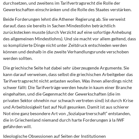
durchsetzen, und zweitens im Tarifvertragsrecht die Rolle der
Gewerkschaften einschränken und die Rolle des Staates verstärken.
Beide Forderungen lehnt die Athener Regierung ab. Sie verweist
darauf, dass sie bereits in Sachen Mindestlohn beträchtlich
zurückstecken musste (durch Verzicht auf eine sofortige Anhebung
des allgemeinen Mindestlohns). Und sie macht vor allem geltend, dass
so komplizierte Dinge nicht unter Zeitdruck entschieden werden
können und deshalb in die zweite Verhandlungsrunde verschoben
werden sollten.
Die griechische Seite hat dabei sehr überzeugende Argumente. Sie
kann darauf verweisen, dass selbst die griechischen Arbeitgeber das
Tarifvertragsrecht nicht antasten wollen. Was ihnen allerdings nicht
schwer fällt: Die Tarifverträge werden heute in kaum einer Branche
eingehalten, und die Gegenmacht der Gewerkschaften (die im
privaten Sektor ohnehin nur schwach vertreten sind) ist durch Krise
und Arbeitslosigkeit fast auf Null gesunken. Damit ist aus schierer
Not eine ganz besondere Art von „Sozialpartnerschaft“ entstanden,
die in Griechenland niemand durch harte Forderungen à la IWF
gefährden will.
Ideologische Obsessionen auf Seiten der Institutionen