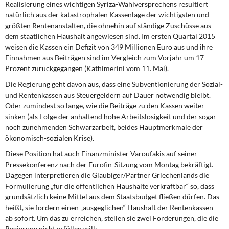
Realisierung eines wichtigen Syriza-Wahlversprechens resultiert
natürlich aus der katastrophalen Kassenlage der wichtigsten und
größten Rentenanstalten, die ohnehin auf ständige Zuschüsse aus
dem staatlichen Haushalt angewiesen sind. Im ersten Quartal 2015
weisen die Kassen ein Defizit von 349 Millionen Euro aus und ihre
Einnahmen aus Beiträgen sind im Vergleich zum Vorjahr um 17
Prozent zurückgegangen (Kathimerini vom 11. Mai).
Die Regierung geht davon aus, dass eine Subventionierung der Sozial-
und Rentenkassen aus Steuergeldern auf Dauer notwendig bleibt.
Oder zumindest so lange, wie die Beiträge zu den Kassen weiter
sinken (als Folge der anhaltend hohe Arbeitslosigkeit und der sogar
noch zunehmenden Schwarzarbeit, beides Hauptmerkmale der
ökonomisch-sozialen Krise).
Diese Position hat auch Finanzminister Varoufakis auf seiner
Pressekonferenz nach der Eurofin-Sitzung vom Montag bekräftigt.
Dagegen interpretieren die Gläubiger/Partner Griechenlands die
Formulierung „für die öffentlichen Haushalte verkraftbar“ so, dass
grundsätzlich keine Mittel aus dem Staatsbudget fließen dürfen. Das
heißt, sie fordern einen „ausgeglichen“ Haushalt der Rentenkassen –
ab sofort. Um das zu erreichen, stellen sie zwei Forderungen, die die
Regierung nicht erfüllen will: