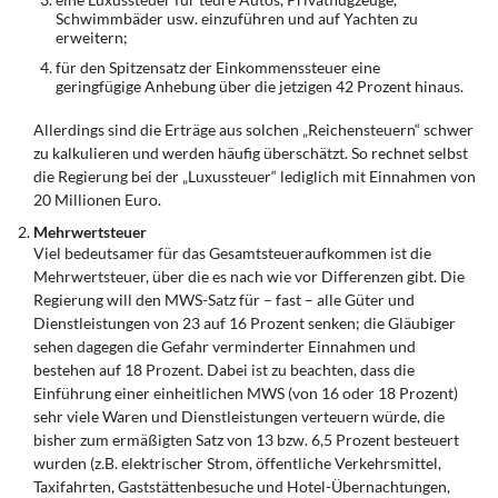
Schwimmbäder usw. einzuführen und auf Yachten zu
erweitern;
für den Spitzensatz der Einkommenssteuer eine
geringfügige Anhebung über die jetzigen 42 Prozent hinaus.
Allerdings sind die Erträge aus solchen „Reichensteuern“ schwer
zu kalkulieren und werden häufig überschätzt. So rechnet selbst
die Regierung bei der „Luxussteuer“ lediglich mit Einnahmen von
20 Millionen Euro.
Mehrwertsteuer
Viel bedeutsamer für das Gesamtsteueraufkommen ist die
Mehrwertsteuer, über die es nach wie vor Differenzen gibt. Die
Regierung will den MWS-Satz für – fast – alle Güter und
Dienstleistungen von 23 auf 16 Prozent senken; die Gläubiger
sehen dagegen die Gefahr verminderter Einnahmen und
bestehen auf 18 Prozent. Dabei ist zu beachten, dass die
Einführung einer einheitlichen MWS (von 16 oder 18 Prozent)
sehr viele Waren und Dienstleistungen verteuern würde, die
bisher zum ermäßigten Satz von 13 bzw. 6,5 Prozent besteuert
wurden (z.B. elektrischer Strom, öffentliche Verkehrsmittel,
Taxifahrten, Gaststättenbesuche und Hotel-Übernachtungen,