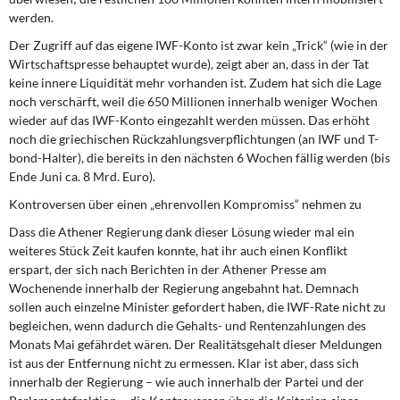
werden.
Der Zugriff auf das eigene IWF-Konto ist zwar kein „Trick“ (wie in der
Wirtschaftspresse behauptet wurde), zeigt aber an, dass in der Tat
keine innere Liquidität mehr vorhanden ist. Zudem hat sich die Lage
noch verschärft, weil die 650 Millionen innerhalb weniger Wochen
wieder auf das IWF-Konto eingezahlt werden müssen. Das erhöht
noch die griechischen Rückzahlungsverpflichtungen (an IWF und T-
bond-Halter), die bereits in den nächsten 6 Wochen fällig werden (bis
Ende Juni ca. 8 Mrd. Euro).
Kontroversen über einen „ehrenvollen Kompromiss“ nehmen zu
Dass die Athener Regierung dank dieser Lösung wieder mal ein
weiteres Stück Zeit kaufen konnte, hat ihr auch einen Konflikt
erspart, der sich nach Berichten in der Athener Presse am
Wochenende innerhalb der Regierung angebahnt hat. Demnach
sollen auch einzelne Minister gefordert haben, die IWF-Rate nicht zu
begleichen, wenn dadurch die Gehalts- und Rentenzahlungen des
Monats Mai gefährdet wären. Der Realitätsgehalt dieser Meldungen
ist aus der Entfernung nicht zu ermessen. Klar ist aber, dass sich
innerhalb der Regierung – wie auch innerhalb der Partei und der