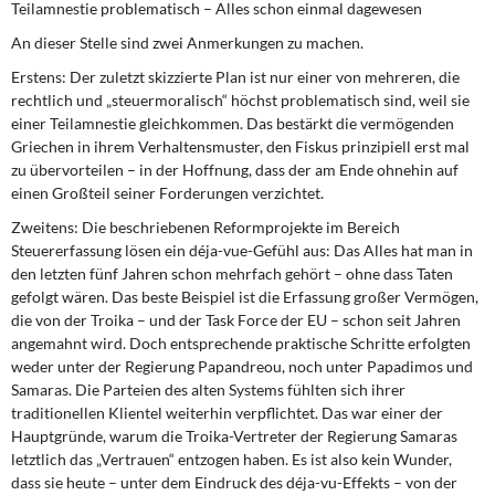
Teilamnestie problematisch – Alles schon einmal dagewesen
An dieser Stelle sind zwei Anmerkungen zu machen.
Erstens: Der zuletzt skizzierte Plan ist nur einer von mehreren, die
rechtlich und „steuermoralisch“ höchst problematisch sind, weil sie
einer Teilamnestie gleichkommen. Das bestärkt die vermögenden
Griechen in ihrem Verhaltensmuster, den Fiskus prinzipiell erst mal
zu übervorteilen – in der Hoffnung, dass der am Ende ohnehin auf
einen Großteil seiner Forderungen verzichtet.
Zweitens: Die beschriebenen Reformprojekte im Bereich
Steuererfassung lösen ein déja-vue-Gefühl aus: Das Alles hat man in
den letzten fünf Jahren schon mehrfach gehört – ohne dass Taten
gefolgt wären. Das beste Beispiel ist die Erfassung großer Vermögen,
die von der Troika – und der Task Force der EU – schon seit Jahren
angemahnt wird. Doch entsprechende praktische Schritte erfolgten
weder unter der Regierung Papandreou, noch unter Papadimos und
Samaras. Die Parteien des alten Systems fühlten sich ihrer
traditionellen Klientel weiterhin verpflichtet. Das war einer der
Hauptgründe, warum die Troika-Vertreter der Regierung Samaras
letztlich das „Vertrauen“ entzogen haben. Es ist also kein Wunder,
dass sie heute – unter dem Eindruck des déja-vu-Effekts – von der