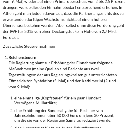
vom 9. Mai) wieder auf einen Primärüberschuss von 2 bis 2,5 Prozent
drängen, würde dies den Einnahmebedarf entsprechend erhöhen. In
Athen geht man jedoch davon aus, dass die Partner angesichts des zu
erwartenden dürftigen Wachstums nicht auf einem höheren
Überschuss bestehen werden. Aber selbst ohne diese Forderung geht
der IWF für 2015 von einer Deckungslücke in Höhe von 2,7 Mrd.
Euro aus.
Zusätzliche Steuereinnahmen
Reichensteuern
Die Regierung plant zur Erhöhung der Einnahmen folgende
Maßnahmen (meine Quellen sind Berichte aus zwei
Tageszeitungen: der aus Regierungskreisen gut unterrichteten
Efimerida ton Syntaktion (5. Mai) und der Kathimerini (2. und
vom 9. Mai):
eine einmalige „Kopfsteuer“ für ein paar Hundert
Vermögens-Milliardäre;
eine Erhöhung der Sonderabgabe für Bezieher von
Jahreseinkommen über 50 000 Euro um jene 30 Prozent,
um die sie von der Regierung Samaras reduziert wurde;
eine Luxussteuer für teure Autos, Privatflugzeuge,