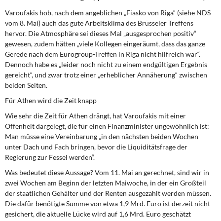
Varoufakis hob, nach dem angeblichen „Fiasko von Riga“ (siehe NDS
vom 8. Mai) auch das gute Arbeitsklima des Brüsseler Treffens
hervor. Die Atmosphäre sei dieses Mal „ausgesprochen positiv“
gewesen, zudem hätten „viele Kollegen eingeräumt, dass das ganze
Gerede nach dem Eurogroup-Treffen in Riga nicht hilfreich war“.
Dennoch habe es „leider noch nicht zu einem endgültigen Ergebnis
gereicht“, und zwar trotz einer „erheblicher Annäherung“ zwischen
beiden Seiten.
Für Athen wird die Zeit knapp
Wie sehr die Zeit für Athen drängt, hat Varoufakis mit einer
Offenheit dargelegt, die für einen Finanzminister ungewöhnlich ist:
Man müsse eine Vereinbarung „in den nächsten beiden Wochen
unter Dach und Fach bringen, bevor die Liquiditätsfrage der
Regierung zur Fessel werden“.
Was bedeutet diese Aussage? Vom 11. Mai an gerechnet, sind wir in
zwei Wochen am Beginn der letzten Maiwoche, in der ein Großteil
der staatlichen Gehälter und der Renten ausgezahlt werden müssen.
Die dafür benötigte Summe von etwa 1,9 Mrd. Euro ist derzeit nicht
gesichert, die aktuelle Lücke wird auf 1,6 Mrd. Euro geschätzt