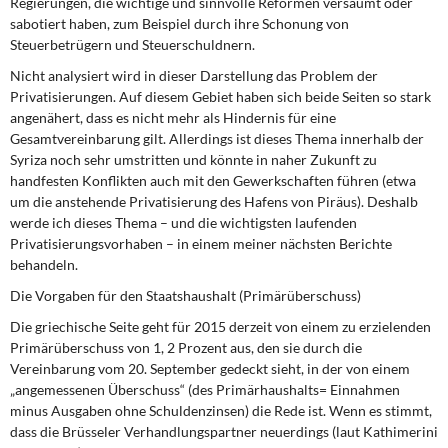
Regierungen, die wichtige und sinnvolle Reformen versäumt oder
sabotiert haben, zum Beispiel durch ihre Schonung von
Steuerbetrügern und Steuerschuldnern.
Nicht analysiert wird in dieser Darstellung das Problem der
Privatisierungen. Auf diesem Gebiet haben sich beide Seiten so stark
angenähert, dass es nicht mehr als Hindernis für eine
Gesamtvereinbarung gilt. Allerdings ist dieses Thema innerhalb der
Syriza noch sehr umstritten und könnte in naher Zukunft zu
handfesten Konflikten auch mit den Gewerkschaften führen (etwa
um die anstehende Privatisierung des Hafens von Piräus). Deshalb
werde ich dieses Thema – und die wichtigsten laufenden
Privatisierungsvorhaben – in einem meiner nächsten Berichte
behandeln.
Die Vorgaben für den Staatshaushalt (Primärüberschuss)
Die griechische Seite geht für 2015 derzeit von einem zu erzielenden
Primärüberschuss von 1, 2 Prozent aus, den sie durch die
Vereinbarung vom 20. September gedeckt sieht, in der von einem
„angemessenen Überschuss“ (des Primärhaushalts= Einnahmen
minus Ausgaben ohne Schuldenzinsen) die Rede ist. Wenn es stimmt,
dass die Brüsseler Verhandlungspartner neuerdings (laut Kathimerini