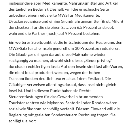
insbesondere aber Medikamente, Nahrungsmittel und Artikel
des täglichen Bedarfs). Deshalb will die griechische Seite
unbedingt einen reduzierte MWS für Medikamente,
Druckerzeugnisse und einige Grundnahrungsmittel (Brot, Milch)
durchsetzen, für die sie einen Satz von 6,5 Prozent anstrebt,
während die Partner (noch) auf 9 Prozent bestehen.
Ein weiterer Streitpunkt ist die Entscheidung der Regierung, den
MWS-Satz für alle Inseln generell um 30 Prozent zu reduzieren.
Die Gläubiger dringen darauf, diese Maßnahme wieder
rückgängig zu machen, obwohl sich dieses „Steuerprivileg“
durchaus rechtfertigen lässt: Auf den Inseln sind fast alle Waren,
die nicht lokal produziert werden, wegen der hohen
Transportkosten deutlich teurer als auf dem Festland. Die
Gläubiger verweisen allerdings darauf, dass Insel nicht gleich
Insel ist. Und in diesem Punkt haben sie Recht:
Steuerentlastungen für das Gewerbe in brummenden
Touristenzentren wie Mykonos, Santorini oder Rhodos wären
sozial wie ökonomisch völlig verfehlt. Diesem Einwand will die
Regierung mit gezielten Sondersteuern Rechnung tragen. Sie
schlägt u.a. vor: