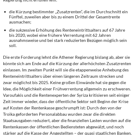
die Kürzung bestimmter „Zusatzrenten“, die im Durchschnitt ein
Fünftel, zuweilen aber bis zu einem Drittel der Gesamtrente
ausmachen;
die sukzessive Erhöhung des Renteneintrittsalters auf 67 Jahre
bis 2020, wobei eine frühere Verrentung mit 62 Jahren
ausnahmsweise und bei stark reduzierten Bezügen möglich sein
soll.
Die erste Forderung lehnt die Athener Regierung bislang ab, aber sie
könnte sich am Ende auf die Kürzung der allerhöchsten Zusatzrenten
einlassen. Im zweiten Punkt will sie die etappenweise Anhebung des
Renteneintrittsalters über einen längeren Zeitraum strecken und
zwar möglichst bis 2025. Keine großen Einwände hat sie gegen die
Idee, die Möglichkeit einer Frühverrentung allgemein zu erschweren.
Varoufakis und die Rentenexperten der Syriza kritisieren seit einiger
Zeit immer wieder, dass der öffentliche Sektor seit Beginn der Krise
auf Kosten der Rentenkasse geschrumpft ist: Durch den von der
Troika geforderten Personalabbau wurden zwar die direkten
Staatsausgaben reduziert, aber die finanziellen Lasten wurden auf die
Rentenkassen der öffentlichen Bediensteten abgewälzt, und noch
stärker auf die Kasse der Angestellten – der quasi staatlichen Banken.