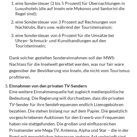
eine Sondersteuer (3 bis 5 Prozent) für Übernachtungen in
Luxushotels (die auf Inseln wie Mykonos und Santorini die
Regel sind);
eine Sondersteuer von 3 Prozent auf Rechnungen von
Nachklubs, Bars usw. während der Touristensaison;
eine Sondersteuer von 6 Prozent für die Umsätze bei
Uhren- Schmuck- und Kunsthandlungen auf den
Touristeninseln;
Dank solcher gezielten Sondereinnahmen soll der MWS-
Nachlass für die Inselwelt gerettet werden, was nur fair wäre
gegenüber der Bevölkerung von Inseln, die nicht vom Tourismus
profitieren.
Einnahmen von den privaten TV-Sendern
Eine weitere Einnahmenquelle hat zugleich medienpolitische
Bedeutung. Die Regierung will durchsetzen, dass die privaten
TV-Sender für ihre Sendefrequenzen endlich Lizenzgebühren
bezahlen. Die stehen bislang nur auf dem Papier. Die gesetzlich
vorgeschriebenen Auktionen für den Erwerb von Frequenzen
haben nie stattgefunden. Die großen und einflussreichen
Privatsender wie Mega TV, Antenna, Alpha und Star – die in der
Regel mit gewerblichen Interessen anderer Art verknüpft sind