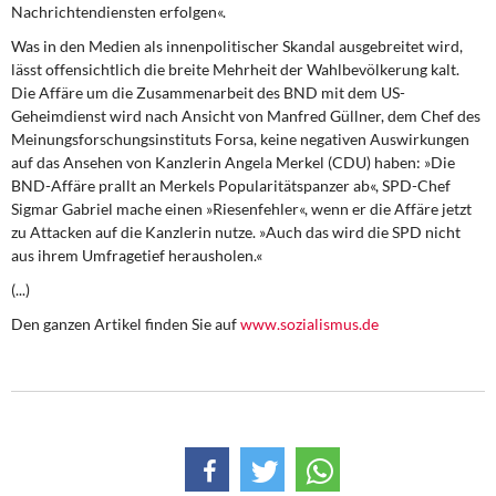
DIE LINKE
Nachrichtendiensten erfolgen«.
Was in den Medien als innenpolitischer Skandal ausgebreitet wird,
Weitere Themen
lässt offensichtlich die breite Mehrheit der Wahlbevölkerung kalt.
Die Affäre um die Zusammenarbeit des BND mit dem US-
Memo-Gruppe
Geheimdienst wird nach Ansicht von Manfred Güllner, dem Chef des
Meinungsforschungsinstituts Forsa, keine negativen Auswirkungen
auf das Ansehen von Kanzlerin Angela Merkel (CDU) haben: »Die
Institut Solidarische Moderne
BND-Affäre prallt an Merkels Popularitätspanzer ab«, SPD-Chef
Sigmar Gabriel mache einen »Riesenfehler«, wenn er die Affäre jetzt
Rosa-Luxemburg-Stiftung
zu Attacken auf die Kanzlerin nutze. »Auch das wird die SPD nicht
aus ihrem Umfragetief herausholen.«
Über mich
(...)
Den ganzen Artikel finden Sie auf
www.sozialismus.de
Kontakt