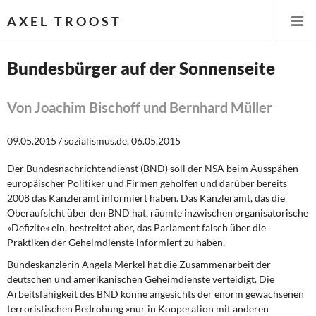
AXEL TROOST
Bundesbürger auf der Sonnenseite
Startseite
Von Joachim Bischoff und Bernhard Müller
Themen
09.05.2015 / sozialismus.de, 06.05.2015
Leitlinien linker Wirtschafts- und Finanzpolitik
Der Bundesnachrichtendienst (BND) soll der NSA beim Ausspähen
europäischer Politiker und Firmen geholfen und darüber bereits
Wirtschaftspolitik
2008 das Kanzleramt informiert haben. Das Kanzleramt, das die
Oberaufsicht über den BND hat, räumte inzwischen organisatorische
Steuer- und Finanzpolitik
»Defizite« ein, bestreitet aber, das Parlament falsch über die
Praktiken der Geheimdienste informiert zu haben.
Öffentliche Infrastruktur und Daseinsvorsorge
Bundeskanzlerin Angela Merkel hat die Zusammenarbeit der
deutschen und amerikanischen Geheimdienste verteidigt. Die
Eurokrise und Griechenland
Arbeitsfähigkeit des BND könne angesichts der enorm gewachsenen
terroristischen Bedrohung »nur in Kooperation mit anderen