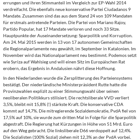
errungen und ihren Stimmanteil im Vergleich zur EP-Wahl 2014
verdreifacht. Die ebenfalls neue konservative Partei Ciudadanos 9
Mandate. Zusammen sind das aus dem Stand 24 von 109 Mandaten
für erstmals antretende Parteien. Die Partei von Mariano Rajoy,
Partido Popular, hat 17 Mandate verloren und noch 33 Sitze.
Hauptpunkte der Auseinandersetzung: Sparpolitik und Korruption.
Am 24. Mai 2015 werden in 13 von 17 autonomen Gemeinschaften
die Regionalparlamente neu gewählt, im September in Katalonien. Im
November wird das Nationalparlament neu bestimmt. Podemos setzt
wie Syriza auf Wahlsieg und will einen Sitz im Europäischen Rat
erobern, das Ergebnis in Andalusien nährt diese Hoffnung.
In den Niederlanden wurde die Zersplitterung des Parteiensystems
bestätigt. Der niederländische Ministerpräsident Rutte hatte die
Provinzwahlen explizit zu einer Stimmungswahl über seinen
neoliberalen Politikkurs stilisiert. Die rechtsliberale VVD verliert
3,5%, bleibt mit 15,8% (!) stärkste Kraft. Die konservative CDA
kommt auf 14,7%. Die mitregierende Sozialdemokratie, PvdA fiel von
17,5% auf 10%, sie wurde zum dritten Mal in Folge für die Sparpolitik
abgestraft. Die Regierung hat Kürzungen in Höhe von 51 Mrd. Euro
auf den Weg gebracht. Die linksliberale D66 verdoppelt auf 12,4%.
Die Sozialisten (100% Sozial) ziehen mit 12,3% an der PvdA vorbei.