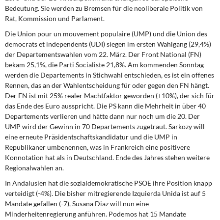
Bedeutung. Sie werden zu Bremsen für die neoliberale Politik von
Rat, Kommission und Parlament.
Die Union pour un mouvement populaire (UMP) und die Union des
democrats et independents (UDI) siegen im ersten Wahlgang (29,4%)
der Departementswahlen vom 22. März. Der Front National (FN)
bekam 25,1%, die Parti Socialiste 21,8%. Am kommenden Sonntag
werden die Departements in Stichwahl entschieden, es ist ein offenes
Rennen, das an der Wahlentscheidung für oder gegen den FN hängt.
Der FN ist mit 25% realer Machtfaktor geworden (+10%), der sich für
das Ende des Euro ausspricht. Die PS kann die Mehrheit in über 40
Departements verlieren und hätte dann nur noch um die 20. Der
UMP wird der Gewinn in 70 Departements zugetraut. Sarkozy will
eine erneute Präsidentschaftskandidatur und die UMP in
Republikaner umbenennen, was in Frankreich eine positivere
Konnotation hat als in Deutschland. Ende des Jahres stehen weitere
Regionalwahlen an.
In Andalusien hat die sozialdemokratische PSOE ihre Position knapp
verteidigt (-4%). Die bisher mitregierende Izquierda Unida ist auf 5
Mandate gefallen (-7), Susana Diaz will nun eine
Minderheitenregierung anführen. Podemos hat 15 Mandate