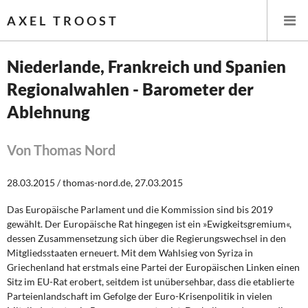
AXEL TROOST
Niederlande, Frankreich und Spanien
Regionalwahlen - Barometer der
Startseite
Ablehnung
Themen
Von Thomas Nord
Leitlinien linker Wirtschafts- und Finanzpolitik
28.03.2015 / thomas-nord.de, 27.03.2015
Wirtschaftspolitik
Das Europäische Parlament und die Kommission sind bis 2019
Steuer- und Finanzpolitik
gewählt. Der Europäische Rat hingegen ist ein »Ewigkeitsgremium«,
dessen Zusammensetzung sich über die Regierungswechsel in den
Öffentliche Infrastruktur und Daseinsvorsorge
Mitgliedsstaaten erneuert. Mit dem Wahlsieg von Syriza in
Griechenland hat erstmals eine Partei der Europäischen Linken einen
Sitz im EU-Rat erobert, seitdem ist unübersehbar, dass die etablierte
Eurokrise und Griechenland
Parteienlandschaft im Gefolge der Euro-Krisenpolitik in vielen