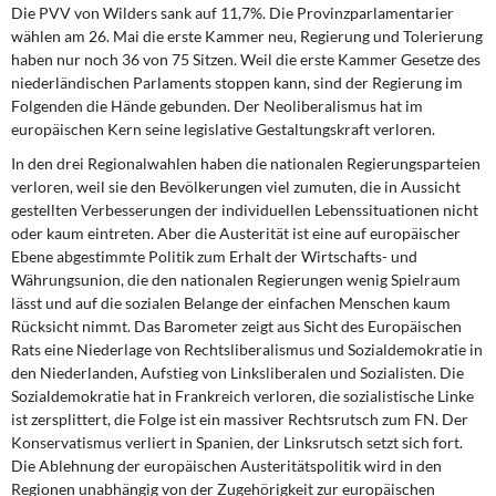
Die PVV von Wilders sank auf 11,7%. Die Provinzparlamentarier
wählen am 26. Mai die erste Kammer neu, Regierung und Tolerierung
haben nur noch 36 von 75 Sitzen. Weil die erste Kammer Gesetze des
niederländischen Parlaments stoppen kann, sind der Regierung im
Folgenden die Hände gebunden. Der Neoliberalismus hat im
europäischen Kern seine legislative Gestaltungskraft verloren.
In den drei Regionalwahlen haben die nationalen Regierungsparteien
verloren, weil sie den Bevölkerungen viel zumuten, die in Aussicht
gestellten Verbesserungen der individuellen Lebenssituationen nicht
oder kaum eintreten. Aber die Austerität ist eine auf europäischer
Ebene abgestimmte Politik zum Erhalt der Wirtschafts- und
Währungsunion, die den nationalen Regierungen wenig Spielraum
lässt und auf die sozialen Belange der einfachen Menschen kaum
Rücksicht nimmt. Das Barometer zeigt aus Sicht des Europäischen
Rats eine Niederlage von Rechtsliberalismus und Sozialdemokratie in
den Niederlanden, Aufstieg von Linksliberalen und Sozialisten. Die
Sozialdemokratie hat in Frankreich verloren, die sozialistische Linke
ist zersplittert, die Folge ist ein massiver Rechtsrutsch zum FN. Der
Konservatismus verliert in Spanien, der Linksrutsch setzt sich fort.
Die Ablehnung der europäischen Austeritätspolitik wird in den
Regionen unabhängig von der Zugehörigkeit zur europäischen