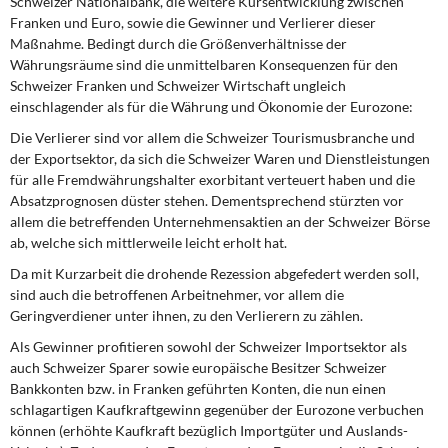
Schweizer Nationalbank, die weitere Kursentwicklung zwischen
DIE LINKE
Franken und Euro, sowie die Gewinner und Verlierer dieser
Maßnahme. Bedingt durch die Größenverhältnisse der
Weitere Themen
Währungsräume sind die unmittelbaren Konsequenzen für den
Schweizer Franken und Schweizer Wirtschaft ungleich
Memo-Gruppe
einschlagender als für die Währung und Ökonomie der Eurozone:
Die Verlierer sind vor allem die Schweizer Tourismusbranche und
Institut Solidarische Moderne
der Exportsektor, da sich die Schweizer Waren und Dienstleistungen
für alle Fremdwährungshalter exorbitant verteuert haben und die
Absatzprognosen düster stehen. Dementsprechend stürzten vor
Rosa-Luxemburg-Stiftung
allem die betreffenden Unternehmensaktien an der Schweizer Börse
ab, welche sich mittlerweile leicht erholt hat.
Über mich
Da mit Kurzarbeit die drohende Rezession abgefedert werden soll,
sind auch die betroffenen Arbeitnehmer, vor allem die
Kontakt
Geringverdiener unter ihnen, zu den Verlierern zu zählen.
Als Gewinner profitieren sowohl der Schweizer Importsektor als
auch Schweizer Sparer sowie europäische Besitzer Schweizer
Bankkonten bzw. in Franken geführten Konten, die nun einen
schlagartigen Kaufkraftgewinn gegenüber der Eurozone verbuchen
können (erhöhte Kaufkraft bezüglich Importgüter und Auslands-