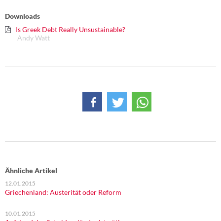
DIE LINKE
Downloads
Weitere Themen
Is Greek Debt Really Unsustainable?
Andy Watt
Memo-Gruppe
Institut Solidarische Moderne
Rosa-Luxemburg-Stiftung
Über mich
Kontakt
Ähnliche Artikel
12.01.2015
Griechenland: Austerität oder Reform
10.01.2015