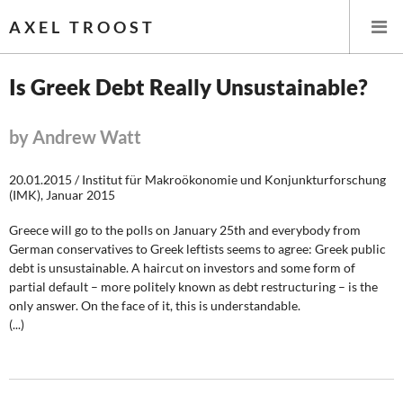
AXEL TROOST
Is Greek Debt Really Unsustainable?
Startseite
by Andrew Watt
Themen
20.01.2015 / Institut für Makroökonomie und Konjunkturforschung
(IMK), Januar 2015
Leitlinien linker Wirtschafts- und Finanzpolitik
Greece will go to the polls on January 25th and everybody from
Wirtschaftspolitik
German conservatives to Greek leftists seems to agree: Greek public
debt is unsustainable. A haircut on investors and some form of
partial default – more politely known as debt restructuring – is the
Steuer- und Finanzpolitik
only answer. On the face of it, this is understandable.
(...)
Öffentliche Infrastruktur und Daseinsvorsorge
Eurokrise und Griechenland