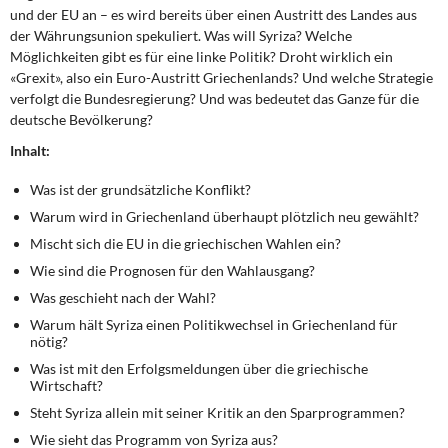
DIE LINKE
und der EU an – es wird bereits über einen Austritt des Landes aus
der Währungsunion spekuliert. Was will Syriza? Welche
Weitere Themen
Möglichkeiten gibt es für eine linke Politik? Droht wirklich ein
«Grexit», also ein Euro-Austritt Griechenlands? Und welche Strategie
verfolgt die Bundesregierung? Und was bedeutet das Ganze für die
Memo-Gruppe
deutsche Bevölkerung?
Inhalt:
Institut Solidarische Moderne
Was ist der grundsätzliche Konflikt?
Rosa-Luxemburg-Stiftung
Warum wird in Griechenland überhaupt plötzlich neu gewählt?
Mischt sich die EU in die griechischen Wahlen ein?
Über mich
Wie sind die Prognosen für den Wahlausgang?
Was geschieht nach der Wahl?
Kontakt
Warum hält Syriza einen Politikwechsel in Griechenland für
nötig?
Was ist mit den Erfolgsmeldungen über die griechische
Wirtschaft?
Steht Syriza allein mit seiner Kritik an den Sparprogrammen?
Wie sieht das Programm von Syriza aus?