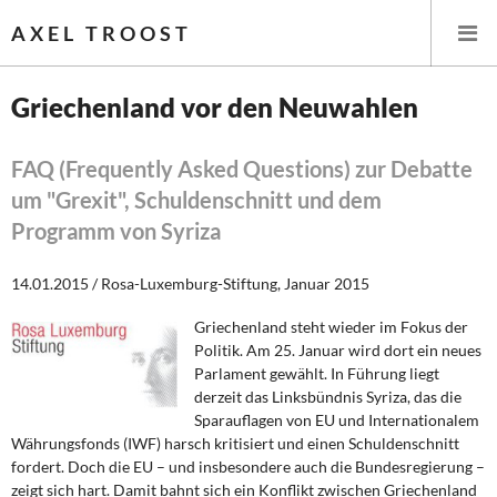
AXEL TROOST
Griechenland vor den Neuwahlen
Startseite
FAQ (Frequently Asked Questions) zur Debatte
um "Grexit", Schuldenschnitt und dem
Themen
Programm von Syriza
Leitlinien linker Wirtschafts- und Finanzpolitik
14.01.2015 / Rosa-Luxemburg-Stiftung, Januar 2015
Wirtschaftspolitik
Griechenland steht wieder im Fokus der
Politik. Am 25. Januar wird dort ein neues
Steuer- und Finanzpolitik
Parlament gewählt. In Führung liegt
derzeit das Linksbündnis Syriza, das die
Öffentliche Infrastruktur und Daseinsvorsorge
Sparauflagen von EU und Internationalem
Währungsfonds (IWF) harsch kritisiert und einen Schuldenschnitt
Eurokrise und Griechenland
fordert. Doch die EU – und insbesondere auch die Bundesregierung –
zeigt sich hart. Damit bahnt sich ein Konflikt zwischen Griechenland