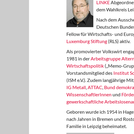
LINKE
Abgeordnet
dem Wahlkreis Lei
Nach dem Aussche
Deutschen Bundest
Fellow für Wirtschafts- und Euro
Luxemburg Stiftung
(RLS) aktiv.
Als promovierter Volkswirt engag
1981 in der
Arbeitsgruppe Altern
Wirtschaftspolitik
(„Memo-Gruppe
Vorstandsmitglied des
Institut 
(ISM e.V.). Zudem langjährige Mit
IG Metall
,
ATTAC
,
Bund demokra
WissenschaftlerInnen
und
Förde
gewerkschaftliche Arbeitslosenar
Geboren wurde ich 1954 in Hage
nach Jahren in Bremen und Rost
Familie in Leipzig beheimatet.