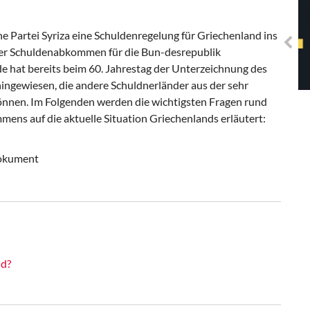
Solidarisches EUropa -
Mosaiklinke Perspektiven
he Partei Syriza eine Schuldenregelung für Griechenland ins
ner Schuldenabkommen für die Bun-desrepublik
de hat bereits beim 60. Jahrestag der Unterzeichnung des
ngewiesen, die andere Schuldnerländer aus der sehr
önnen. Im Folgenden werden die wichtigsten Fragen rund
ns auf die aktuelle Situation Griechenlands erläutert:
Dokument
nd?