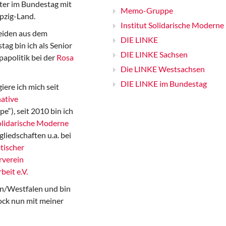
er im Bundestag mit
Memo-Gruppe
pzig-Land.
Institut Solidarische Moderne
iden aus dem
DIE LINKE
ag bin ich als Senior
DIE LINKE Sachsen
papolitik bei der
Rosa
Die LINKE Westsachsen
DIE LINKE im Bundestag
iere ich mich seit
ative
“), seit 2010 bin ich
Solidarische Moderne
gliedschaften u.a. bei
tischer
rverein
beit e.V.
n/Westfalen und bin
ock nun mit meiner