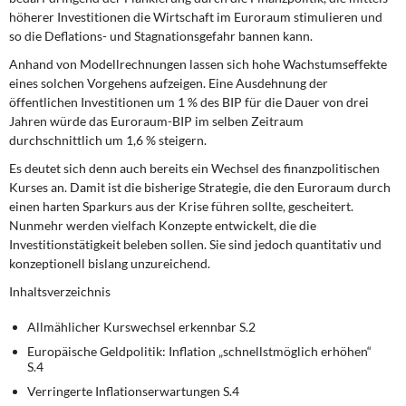
DIE LINKE
höherer Investitionen die Wirtschaft im Euroraum stimulieren und
so die Deflations- und Stagnationsgefahr bannen kann.
Weitere Themen
Anhand von Modellrechnungen lassen sich hohe Wachstumseffekte
eines solchen Vorgehens aufzeigen. Eine Ausdehnung der
Memo-Gruppe
öffentlichen Investitionen um 1 % des BIP für die Dauer von drei
Jahren würde das Euroraum-BIP im selben Zeitraum
Institut Solidarische Moderne
durchschnittlich um 1,6 % steigern.
Es deutet sich denn auch bereits ein Wechsel des finanzpolitischen
Rosa-Luxemburg-Stiftung
Kurses an. Damit ist die bisherige Strategie, die den Euroraum durch
einen harten Sparkurs aus der Krise führen sollte, gescheitert.
Nunmehr werden vielfach Konzepte entwickelt, die die
Über mich
Investitionstätigkeit beleben sollen. Sie sind jedoch quantitativ und
konzeptionell bislang unzureichend.
Kontakt
Inhaltsverzeichnis
Allmählicher Kurswechsel erkennbar S.2
Europäische Geldpolitik: Inflation „schnellstmöglich erhöhen“
S.4
Verringerte Inflationserwartungen S.4