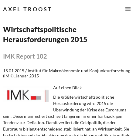
AXEL TROOST
Wirtschaftspolitische
Herausforderungen 2015
Startseite
Themen
IMK Report 102
Leitlinien linker Wirtschafts- und Finanzpolitik
15.01.2015 / Institut für Makroökonomie und Konjunkturforschung
(IMK), Januar 2015
Wirtschaftspolitik
Auf einen Blick
Die größte wirtschaftspolitische
Steuer- und Finanzpolitik
Herausforderung wird 2015 die
Überwindung der Krise des Euroraums
Öffentliche Infrastruktur und Daseinsvorsorge
sein. Diese manifestiert sich seit längerem in einer hartnäckigen
Tendenz zur Deflation. Damit verliert die Geldpolitik, die den
Eurokrise und Griechenland
Euroraum bislang entscheidend stabilisiert hat, an Wirksamkeit. Sie
bedarf dringend der Flankierung durch die Finanzpolitik, die mittels