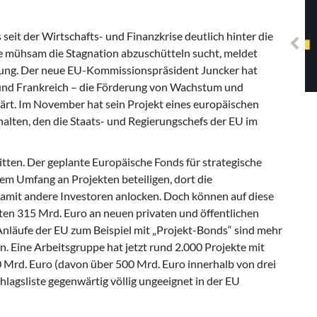
Solidarisches EUropa -
Mosaiklinke Perspektiven
eit der Wirtschafts- und Finanzkrise deutlich hinter die
 mühsam die Stagnation abzuschütteln sucht, meldet
ung. Der neue EU-Kommissionspräsident Juncker hat
 und Frankreich – die Förderung von Wachstum und
klärt. Im November hat sein Projekt eines europäischen
halten, den die Staats- und Regierungschefs der EU im
itten. Der geplante Europäische Fonds für strategische
einem Umfang an Projekten beteiligen, dort die
mit andere Investoren anlocken. Doch können auf diese
ften 315 Mrd. Euro an neuen privaten und öffentlichen
Anläufe der EU zum Beispiel mit „Projekt-Bonds“ sind mehr
. Eine Arbeitsgruppe hat jetzt rund 2.000 Projekte mit
 Mrd. Euro (davon über 500 Mrd. Euro innerhalb von drei
chlagsliste gegenwärtig völlig ungeeignet in der EU