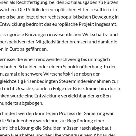
nen als Rechtfertigung, bei den Sozialausgaben zu kürzen
ächen. Die Politik der europäischen Eliten resultierte in
Eurokrise und jetzt einer rechtspopulistischen Bewegung in
Entwicklung bedroht das europäische Projekt insgesamt.
 dass rigorose Kürzungen in wesentlichen Wirtschafts- und
perspektiven der Mitgliedsländer bremsen und damit die
n in Europa gefährden.
rnisse, die eine Trendwende schwierig bis unmöglich
den hohen Schulden oder einem Schuldenüberhang. In der
en, zumal die schwere Wirtschaftskrise neben der
gleichzeitig krisenbedingten Steuermindereinnahmen zur
d nicht Ursache, sondern Folge der Krise. Immerhin: durch
ken wurde eine Entwicklung vergleichbar der großen
rhunderts abgebogen.
hindert werden konnte, ein Prozess der Sanierung war
ierte Schuldenberg wurde nun zur Begründung einer
eintliche Lösung: die Schulden müssen rasch abgebaut
chenen Haushaltes und der Übergang zu einem Abbau der