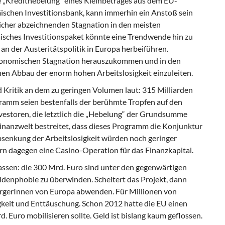
ie „Kredithebelung“ eines Kleinbetrages aus dem EU-
äischen Investitionsbank, kann immerhin ein Anstoß sein
licher abzeichnenden Stagnation in den meisten
isches Investitionspaket könnte eine Trendwende hin zu
an der Austeritätspolitik in Europa herbeiführen.
ökonomischen Stagnation herauszukommen und in den
en Abbau der enorm hohen Arbeitslosigkeit einzuleiten.
Kritik an dem zu geringen Volumen laut: 315 Milliarden
gramm seien bestenfalls der berühmte Tropfen auf den
vestoren, die letztlich die „Hebelung“ der Grundsumme
 Finanzwelt bestreitet, dass dieses Programm die Konjunktur
bsenkung der Arbeitslosigkeit würden noch geringer
tern dagegen eine Casino-Operation für das Finanzkapital.
lassen: die 300 Mrd. Euro sind unter den gegenwärtigen
ldenphobie zu überwinden. Scheitert das Projekt, dann
BürgerInnen von Europa abwenden. Für Millionen von
keit und Enttäuschung. Schon 2012 hatte die EU einen
Euro mobilisieren sollte. Geld ist bislang kaum geflossen.