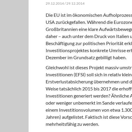
29.12.2014 / 29.12.2014
Die EU ist im ökonomischen Aufholprozess s
USA zurückgefallen. Während die Eurozone
Großbritannien eine klare Aufwärtsbeweg
daher – auch unter dem Druck von Italien
Beschäftigung zur politischen Priorität er
Investitionsprojektes konkrete Umrisse er
Dezember im Grundsatz gebilligt haben.
Gleichwohl ist dieses Projekt massiv umstr
Investitionen (EFSI) soll sich in relativ kl
Erstverlustabsicherung übernehmen und da
Weise tatsächlich 2015 bis 2017 die erhof
Investitionen generiert werden? Ähnliche 
oder weniger unbemerkt im Sande verlaufen
einem Investitionsvolumen von etwa 1.300
Jahren) aufgelistet. Faktisch ist diese Vors
mehrheitsfähig zu werden.