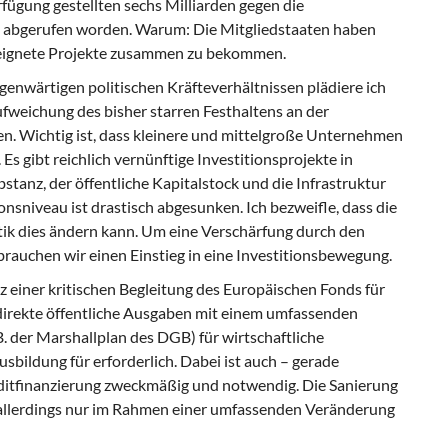
ügung gestellten sechs Milliarden gegen die
eil abgerufen worden. Warum: Die Mitgliedstaaten haben
geeignete Projekte zusammen zu bekommen.
egenwärtigen politischen Kräfteverhältnissen plädiere ich
Aufweichung des bisher starren Festhaltens an der
zen. Wichtig ist, dass kleinere und mittelgroße Unternehmen
s gibt reichlich vernünftige Investitionsprojekte in
stanz, der öffentliche Kapitalstock und die Infrastruktur
onsniveau ist drastisch abgesunken. Ich bezweifle, dass die
tik dies ändern kann. Um eine Verschärfung durch den
brauchen wir einen Einstieg in eine Investitionsbewegung.
tz einer kritischen Begleitung des Europäischen Fonds für
 direkte öffentliche Ausgaben mit einem umfassenden
 der Marshallplan des DGB) für wirtschaftliche
sbildung für erforderlich. Dabei ist auch – gerade
editfinanzierung zweckmäßig und notwendig. Die Sanierung
 allerdings nur im Rahmen einer umfassenden Veränderung