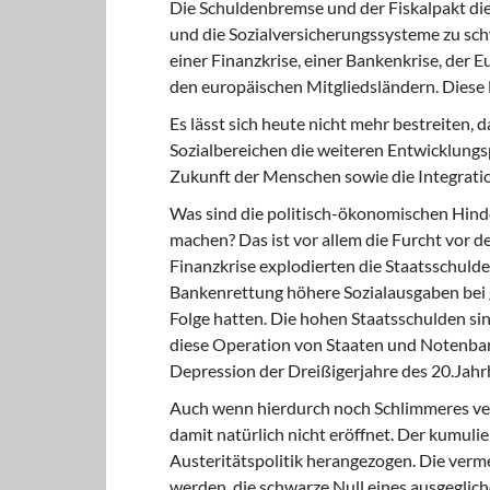
Die Schuldenbremse und der Fiskalpakt die
und die Sozialversicherungssysteme zu schw
einer Finanzkrise, einer Bankenkrise, der 
den europäischen Mitgliedsländern. Diese 
Es lässt sich heute nicht mehr bestreiten,
Sozialbereichen die weiteren Entwicklungs
Zukunft der Menschen sowie die Integratio
Was sind die politisch-ökonomischen Hinde
machen? Das ist vor allem die Furcht vor 
Finanzkrise explodierten die Staatsschuld
Bankenrettung höhere Sozialausgaben bei 
Folge hatten. Die hohen Staatsschulden sin
diese Operation von Staaten und Notenban
Depression der Dreißigerjahre des 20.Jah
Auch wenn hierdurch noch Schlimmeres ver
damit natürlich nicht eröffnet. Der kumul
Austeritätspolitik herangezogen. Die verm
werden, die schwarze Null eines ausgegli