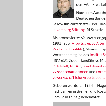
dem Wahlkreis Lei
Nach dem Aussche
Deutschen Bundest
Fellow für Wirtschafts- und Euro
Luxemburg Stiftung
(RLS) aktiv.
Als promovierter Volkswirt engag
1981 in der
Arbeitsgruppe Altern
Wirtschaftspolitik
(„Memo-Gruppe
Vorstandsmitglied des
Institut 
(ISM e.V.). Zudem langjährige Mit
IG Metall
,
ATTAC
,
Bund demokra
WissenschaftlerInnen
und
Förde
gewerkschaftliche Arbeitslosenar
Geboren wurde ich 1954 in Hage
nach Jahren in Bremen und Rost
Familie in Leipzig beheimatet.