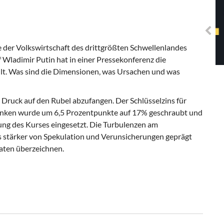
Solidarisches EUropa -
Mosaiklinke Perspektiven
e der Volkswirtschaft des drittgrößten Schwellenlandes
 Wladimir Putin hat in einer Pressekonferenz die
llt. Was sind die Dimensionen, was Ursachen und was
Druck auf den Rubel abzufangen. Der Schlüsselzins für
anken wurde um 6,5 Prozentpunkte auf 17% geschraubt und
erung des Kurses eingesetzt. Die Turbulenzen am
 stärker von Spekulation und Verunsicherungen geprägt
ten überzeichnen.