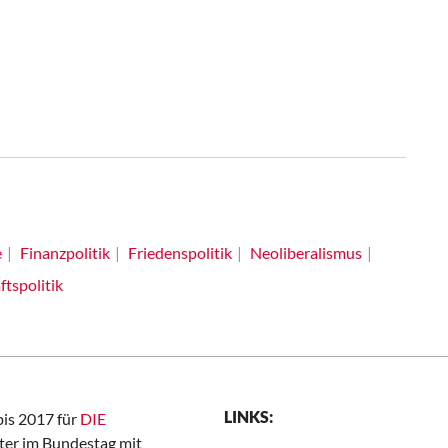
e
Finanzpolitik
Friedenspolitik
Neoliberalismus
tspolitik
LINKS:
bis 2017 für
DIE
er im Bundestag mit