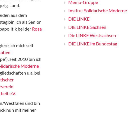
Memo-Gruppe
pzig-Land.
Institut Solidarische Moderne
iden aus dem
DIE LINKE
ag bin ich als Senior
DIE LINKE Sachsen
papolitik bei der
Rosa
Die LINKE Westsachsen
DIE LINKE im Bundestag
iere ich mich seit
ative
“), seit 2010 bin ich
Solidarische Moderne
gliedschaften u.a. bei
tischer
rverein
beit e.V.
n/Westfalen und bin
ock nun mit meiner