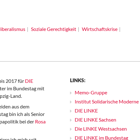
iberalismus
Soziale Gerechtigkeit
Wirtschaftskrise
LINKS:
bis 2017 für
DIE
er im Bundestag mit
Memo-Gruppe
pzig-Land.
Institut Solidarische Moderne
iden aus dem
DIE LINKE
ag bin ich als Senior
DIE LINKE Sachsen
papolitik bei der
Rosa
Die LINKE Westsachsen
DIE LINKE im Bundestag
iere ich mich seit