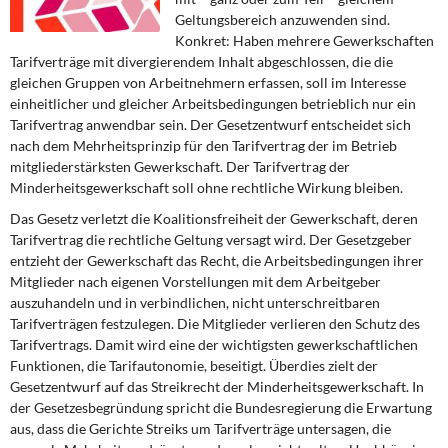
DIE LINKE
Geltungsbereich anzuwenden sind.
Konkret: Haben mehrere Gewerkschaften
Weitere Themen
Tarifverträge mit divergierendem Inhalt abgeschlossen, die die
gleichen Gruppen von Arbeitnehmern erfassen, soll im Interesse
Memo-Gruppe
einheitlicher und gleicher Arbeitsbedingungen betrieblich nur ein
Tarifvertrag anwendbar sein. Der Gesetzentwurf entscheidet sich
nach dem Mehrheitsprinzip für den Tarifvertrag der im Betrieb
Institut Solidarische Moderne
mitgliederstärksten Gewerkschaft. Der Tarifvertrag der
Minderheitsgewerkschaft soll ohne rechtliche Wirkung bleiben.
Rosa-Luxemburg-Stiftung
Das Gesetz verletzt die Koalitionsfreiheit der Gewerkschaft, deren
Tarifvertrag die rechtliche Geltung versagt wird. Der Gesetzgeber
Über mich
entzieht der Gewerkschaft das Recht, die Arbeitsbedingungen ihrer
Mitglieder nach eigenen Vorstellungen mit dem Arbeitgeber
Kontakt
auszuhandeln und in verbindlichen, nicht unterschreitbaren
Tarifverträgen festzulegen. Die Mitglieder verlieren den Schutz des
Tarifvertrags. Damit wird eine der wichtigsten gewerkschaftlichen
Funktionen, die Tarifautonomie, beseitigt. Überdies zielt der
Gesetzentwurf auf das Streikrecht der Minderheitsgewerkschaft. In
der Gesetzesbegründung spricht die Bundesregierung die Erwartung
aus, dass die Gerichte Streiks um Tarifverträge untersagen, die