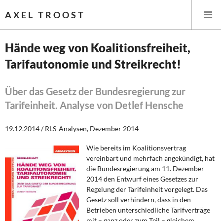
AXEL TROOST
Hände weg von Koalitionsfreiheit,
Tarifautonomie und Streikrecht!
Startseite
Themen
Über das Gesetz der Bundesregierung zur
Tarifeinheit. Analyse von Detlef Hensche
Leitlinien linker Wirtschafts- und Finanzpolitik
19.12.2014 / RLS-Analysen, Dezember 2014
Wirtschaftspolitik
Wie bereits im Koalitionsvertrag
vereinbart und mehrfach angekündigt, hat
Steuer- und Finanzpolitik
die Bundesregierung am 11. Dezember
2014 den Entwurf eines Gesetzes zur
Öffentliche Infrastruktur und Daseinsvorsorge
Regelung der Tarifeinheit vorgelegt. Das
Gesetz soll verhindern, dass in den
Eurokrise und Griechenland
Betrieben unterschiedliche Tarifverträge
mit – ganz oder zum Teil – gleichem