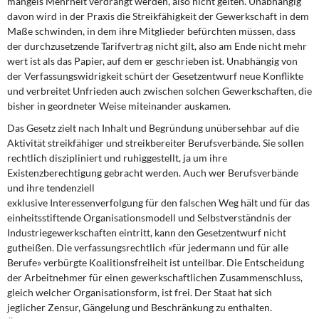
mangels Mehrheit verdrängt werden, also nicht gelten. Unabhängig
davon wird in der Praxis die Streikfähigkeit der Gewerkschaft in dem
Maße schwinden, in dem ihre Mitglieder befürchten müssen, dass
der durchzusetzende Tarifvertrag nicht gilt, also am Ende nicht mehr
wert ist als das Papier, auf dem er geschrieben ist. Unabhängig von
der Verfassungswidrigkeit schürt der Gesetzentwurf neue Konflikte
und verbreitet Unfrieden auch zwischen solchen Gewerkschaften, die
bisher in geordneter Weise miteinander auskamen.
Das Gesetz zielt nach Inhalt und Begründung unübersehbar auf die
Aktivität streikfähiger und streikbereiter Berufsverbände. Sie sollen
rechtlich diszipliniert und ruhiggestellt, ja um ihre
Existenzberechtigung gebracht werden. Auch wer Berufsverbände
und ihre tendenziell
exklusive Interessenverfolgung für den falschen Weg hält und für das
einheitsstiftende Organisationsmodell und Selbstverständnis der
Industriegewerkschaften eintritt, kann den Gesetzentwurf nicht
gutheißen. Die verfassungsrechtlich «für jedermann und für alle
Berufe» verbürgte Koalitionsfreiheit ist unteilbar. Die Entscheidung
der Arbeitnehmer für einen gewerkschaftlichen Zusammenschluss,
gleich welcher Organisationsform, ist frei. Der Staat hat sich
jeglicher Zensur, Gängelung und Beschränkung zu enthalten.