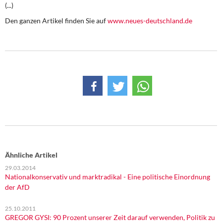
DIE LINKE
(...)
Den ganzen Artikel finden Sie auf
www.neues-deutschland.de
Weitere Themen
Memo-Gruppe
Institut Solidarische Moderne
Rosa-Luxemburg-Stiftung
Über mich
Kontakt
Ähnliche Artikel
29.03.2014
Nationalkonservativ und marktradikal - Eine politische Einordnung
der AfD
25.10.2011
GREGOR GYSI: 90 Prozent unserer Zeit darauf verwenden, Politik zu