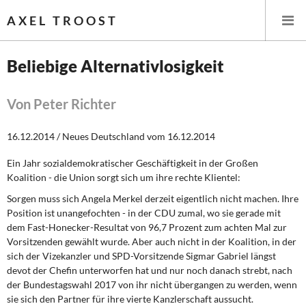
AXEL TROOST
Beliebige Alternativlosigkeit
Startseite
Von Peter Richter
Themen
16.12.2014 / Neues Deutschland vom 16.12.2014
Leitlinien linker Wirtschafts- und Finanzpolitik
Ein Jahr sozialdemokratischer Geschäftigkeit in der Großen
Koalition - die Union sorgt sich um ihre rechte Klientel:
Wirtschaftspolitik
Sorgen muss sich Angela Merkel derzeit eigentlich nicht machen. Ihre
Position ist unangefochten - in der CDU zumal, wo sie gerade mit
Steuer- und Finanzpolitik
dem Fast-Honecker-Resultat von 96,7 Prozent zum achten Mal zur
Vorsitzenden gewählt wurde. Aber auch nicht in der Koalition, in der
Öffentliche Infrastruktur und Daseinsvorsorge
sich der Vizekanzler und SPD-Vorsitzende Sigmar Gabriel längst
devot der Chefin unterworfen hat und nur noch danach strebt, nach
Eurokrise und Griechenland
der Bundestagswahl 2017 von ihr nicht übergangen zu werden, wenn
sie sich den Partner für ihre vierte Kanzlerschaft aussucht.