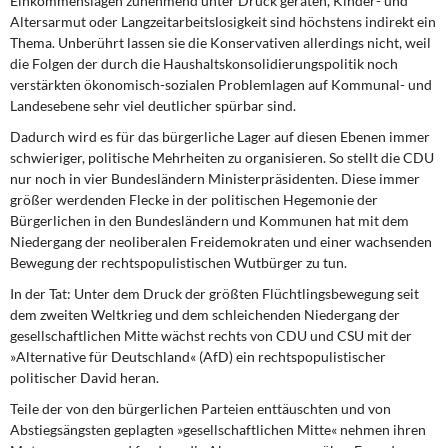
Einkommenslagen zunehmend unter Druck geraten, Kinder- und
Altersarmut oder Langzeitarbeitslosigkeit sind höchstens indirekt ein
Thema. Unberührt lassen sie die Konservativen allerdings nicht, weil
die Folgen der durch die Haushaltskonsolidierungspolitik noch
verstärkten ökonomisch-sozialen Problemlagen auf Kommunal- und
Landesebene sehr viel deutlicher spürbar sind.
Dadurch wird es für das
bürgerliche Lager auf diesen Ebenen immer
schwieriger, politische Mehrheiten zu organisieren. So stellt die CDU
nur noch in vier Bundesländern Ministerpräsidenten. Diese immer
größer werdenden Flecke in der politischen Hegemonie der
Bürgerlichen in den Bundesländern und Kommunen hat mit dem
Niedergang der neoliberalen Freidemokraten und einer wachsenden
Bewegung der rechtspopulistischen Wutbürger zu tun.
In der Tat: Unter dem Druck
der größten Flüchtlingsbewegung seit
dem zweiten Weltkrieg und dem schleichenden Niedergang der
gesellschaftlichen Mitte wächst rechts von CDU und CSU mit der
»Alternative für Deutschland« (AfD) ein rechtspopulistischer
politischer David heran.
Teile der von den bürgerlichen Parteien
enttäuschten und von
Abstiegsängsten geplagten »gesellschaftlichen Mitte« nehmen ihren