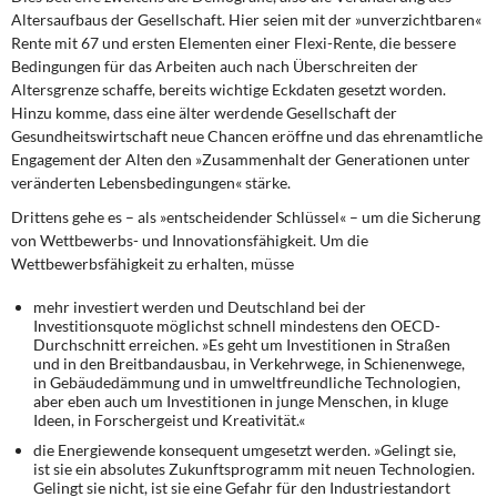
Altersaufbaus der Gesellschaft. Hier seien mit der »unverzichtbaren«
Rente mit 67 und ersten Elementen einer Flexi-Rente, die bessere
Bedingungen für das Arbeiten auch nach Überschreiten der
Altersgrenze schaffe, bereits wichtige Eckdaten gesetzt worden.
Hinzu komme, dass eine älter werdende Gesellschaft der
Gesundheitswirtschaft neue Chancen eröffne und das ehrenamtliche
Engagement der Alten den »Zusammenhalt der Generationen unter
veränderten Lebensbedingungen« stärke.
Drittens gehe es – als »entscheidender Schlüssel«
– um die Sicherung
von Wettbewerbs- und Innovationsfähigkeit. Um die
Wettbewerbsfähigkeit zu erhalten, müsse
mehr investiert werden und Deutschland bei der
Investitionsquote möglichst schnell mindestens den OECD-
Durchschnitt erreichen. »Es geht um Investitionen in Straßen
und in den Breitbandausbau, in Verkehrwege, in Schienenwege,
in Gebäudedämmung und in umweltfreundliche Technologien,
aber eben auch um Investitionen in junge Menschen, in kluge
Ideen, in Forschergeist und Kreativität.«
die Energiewende konsequent umgesetzt werden. »Gelingt sie,
ist sie ein absolutes Zukunftsprogramm mit neuen Technologien.
Gelingt sie nicht, ist sie eine Gefahr für den Industriestandort