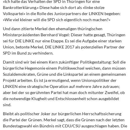
»Ich halte das Verhalten der SPD in Thüringen für eine
Bankrotterklärung.« Diese habe sich dort als »linke stolze
Volkspartei« in die Rolle des Juniorpartners der LINKEN begeben:
»Wie viel kleiner will die SPD sich eigentlich noch machen?«
Und dann zitierte Merkel
den ehemaligen thüringischen
Ministerpräsidenten Bernhard Vogel: Dieser hatte gesagt, Thüringen
sei für DIE LINKE nur eine Etappe. Es sei die Aufgabe einer starken
Union, betonte Merkel, DIE LINKE 2017 als potenziellen Partner der
SPD im Bund zu verhindern.
Damit sind wir bei einem Kern
zukünftiger Politikgestaltung: Soll die
bürgerliche Hegemonie einem Politikwechsel weichen, dann müssen
Sozialdemokraten, Grüne und die Linkspartei an einem gemeinsamen
Projekt arbeiten. Es ist ja ermutigend, wenn Unionspolitiker der
LINKEN eine strategische Operation auf mehrere Jahre zutrauen;
aber bei der so gerühmten Partei hat man doch mitunter Zweifel, ob
die notwendige Klugheit und Entschlossenheit schon ausgebildet
sind.
Bleibt als politischer Joker zur bürgerlichen
Herrschaftssicherung
die Partei der Grünen. Merkel sagt, dass die Grünen nach der letzten
Bundestagswahl ein Bündnis mit CDU/CSU ausgeschlagen haben. Die