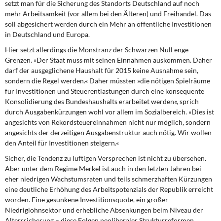
setzt man für die Sicherung des Standorts Deutschland auf noch
mehr Arbeitsamkeit (vor allem bei den Älteren) und Freihandel. Das
soll abgesichert werden durch ein Mehr an öffentliche Investitionen
in Deutschland und Europa.
Hier setzt allerdings die Monstranz
der Schwarzen Null enge
Grenzen. »Der Staat muss mit seinen Einnahmen auskommen. Daher
darf der ausgeglichene Haushalt für 2015 keine Ausnahme sein,
sondern die Regel werden.« Daher müssten »die nötigen Spielräume
für Investitionen und Steuerentlastungen durch eine konsequente
Konsolidierung des Bundeshaushalts erarbeitet werden«, sprich
durch Ausgabenkürzungen wohl vor allem im Sozialbereich. »Dies ist
angesichts von Rekordsteuereinnahmen nicht nur möglich, sondern
angesichts der derzeitigen Ausgabenstruktur auch nötig. Wir wollen
den Anteil für Investitionen steigern.«
Sicher, die Tendenz zu luftigen Versprechen
ist nicht zu übersehen.
Aber unter dem Regime Merkel ist auch in den letzten Jahren bei
eher niedrigen Wachstumsraten und teils schmerzhaften Kürzungen
eine deutliche Erhöhung des Arbeitspotenzials der Republik erreicht
worden. Eine gesunkene Investitionsquote, ein großer
Niedriglohnsektor und erhebliche Absenkungen beim Niveau der
Alterssicherung – diese Folgen neoliberaler Strukturreformen