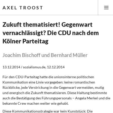
AXEL TROOST
Zukuft thematisiert! Gegenwart
vernachlässigt? Die CDU nach dem
Startseite
Kölner Parteitag
Themen
Joachim Bischoff und Bernhard Müller
Leitlinien linker Wirtschafts- und Finanzpolitik
13.12.2014 / sozialismus.de, 12.12.2014
Wirtschaftspolitik
Für den CDU-Parteitag hatte die unionsinterne politischen
Steuer- und Finanzpolitik
Kommunikation eine Linie vorgegeben: keine romantischen
Rückblicke, jede Verstrickung in die Gegenwart vermeiden, mutig
Öffentliche Infrastruktur und Daseinsvorsorge
und energisch die Zukunft thematisieren. Diese Haltung bestimmte
auch die Bestätigung des Führungspersonals – Angela Merkel und die
bekannte Crew machen weiter wie gehabt.
Eurokrise und Griechenland
Diese Kommunikationsstrategie war kein Kunststück:
Die