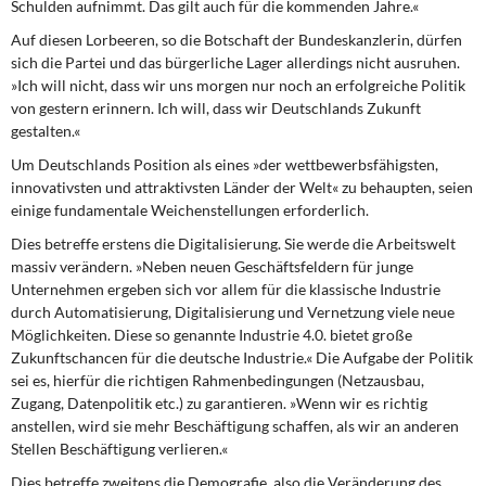
Schulden aufnimmt. Das gilt auch für die kommenden Jahre.«
Auf diesen Lorbeeren,
so die Botschaft der Bundeskanzlerin, dürfen
sich die Partei und das bürgerliche Lager allerdings nicht ausruhen.
»Ich will nicht, dass wir uns morgen nur noch an erfolgreiche Politik
von gestern erinnern. Ich will, dass wir Deutschlands Zukunft
gestalten.«
Um Deutschlands Position
als eines »der wettbewerbsfähigsten,
innovativsten und attraktivsten Länder der Welt« zu behaupten, seien
einige fundamentale Weichenstellungen erforderlich.
Dies betreffe erstens die Digitalisierung.
Sie werde die Arbeitswelt
massiv verändern. »Neben neuen Geschäftsfeldern für junge
Unternehmen ergeben sich vor allem für die klassische Industrie
durch Automatisierung, Digitalisierung und Vernetzung viele neue
Möglichkeiten. Diese so genannte Industrie 4.0. bietet große
Zukunftschancen für die deutsche Industrie.« Die Aufgabe der Politik
sei es, hierfür die richtigen Rahmenbedingungen (Netzausbau,
Zugang, Datenpolitik etc.) zu garantieren. »Wenn wir es richtig
anstellen, wird sie mehr Beschäftigung schaffen, als wir an anderen
Stellen Beschäftigung verlieren.«
Dies betreffe zweitens die Demografie,
also die Veränderung des