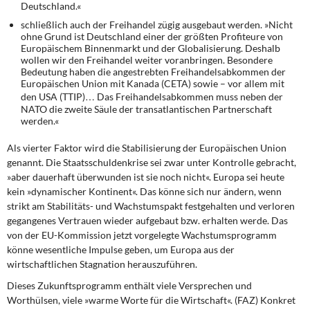
Deutschland.«
schließlich auch der Freihandel zügig ausgebaut werden. »Nicht
ohne Grund ist Deutschland einer der größten Profiteure von
Europäischem Binnenmarkt und der Globalisierung. Deshalb
wollen wir den Freihandel weiter voranbringen. Besondere
Bedeutung haben die angestrebten Freihandelsabkommen der
Europäischen Union mit Kanada (CETA) sowie – vor allem mit
den USA (TTIP)… Das Freihandelsabkommen muss neben der
NATO die zweite Säule der transatlantischen Partnerschaft
werden.«
Als vierter Faktor wird die Stabilisierung der Europäischen Union
genannt. Die Staatsschuldenkrise sei zwar unter Kontrolle gebracht,
»aber dauerhaft überwunden ist sie noch nicht«. Europa sei heute
kein »dynamischer Kontinent«. Das könne sich nur ändern, wenn
strikt am Stabilitäts- und Wachstumspakt festgehalten und verloren
gegangenes Vertrauen wieder aufgebaut bzw. erhalten werde. Das
von der EU-Kommission jetzt vorgelegte Wachstumsprogramm
könne wesentliche Impulse geben, um Europa aus der
wirtschaftlichen Stagnation herauszuführen.
Dieses Zukunftsprogramm enthält
viele Versprechen und
Worthülsen, viele »warme Worte für die Wirtschaft«. (FAZ) Konkret