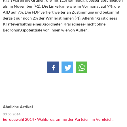
Kraft wären die Grünen, die mit 11% geringfügig besser abschneiden
als im November (+1). Die Linke käme wie im Vormonat auf 9%, die
AfD auf 7%. Die FDP verliert weiter an Zustimmung und bekommt
derzeit nur noch 2% der Wählerstimmen (-1). Allerdings ist dieses
Kräfteverhältnis eines geordneten »Paradieses« nicht ohne
Bedrohungspotenziale von Innen wie von Außen.
Ähnliche Artikel
03.05.2014
Europawahl 2014 - Wahlprogramme der Parteien im Vergleich.