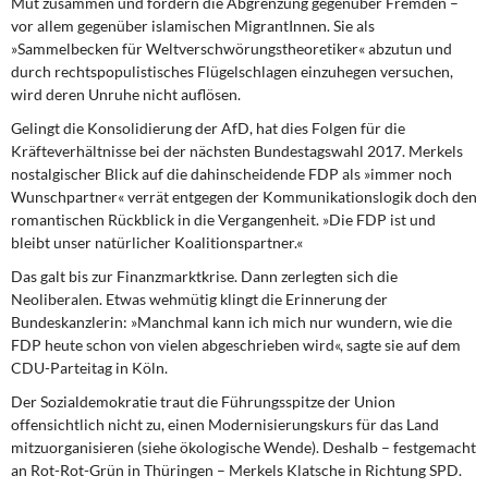
Mut zusammen und fordern die Abgrenzung gegenüber Fremden –
vor allem gegenüber islamischen MigrantInnen. Sie als
»Sammelbecken für Weltverschwörungstheoretiker« abzutun und
durch rechtspopulistisches Flügelschlagen einzuhegen versuchen,
wird deren Unruhe nicht auflösen.
Gelingt die Konsolidierung der AfD,
hat dies Folgen für die
Kräfteverhältnisse bei der nächsten Bundestagswahl 2017. Merkels
nostalgischer Blick auf die dahinscheidende FDP als »immer noch
Wunschpartner« verrät entgegen der Kommunikationslogik doch den
romantischen Rückblick in die Vergangenheit. »Die FDP ist und
bleibt unser natürlicher Koalitionspartner.«
Das galt bis zur Finanzmarktkrise.
Dann zerlegten sich die
Neoliberalen. Etwas wehmütig klingt die Erinnerung der
Bundeskanzlerin: »Manchmal kann ich mich nur wundern, wie die
FDP heute schon von vielen abgeschrieben wird«, sagte sie auf dem
CDU-Parteitag in Köln.
Der Sozialdemokratie traut
die Führungsspitze der Union
offensichtlich nicht zu, einen Modernisierungskurs für das Land
mitzuorganisieren (siehe ökologische Wende). Deshalb – festgemacht
an Rot-Rot-Grün in Thüringen – Merkels Klatsche in Richtung SPD.