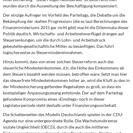
wurden durch die Ausweitung der Beschäftigung kompensiert.
Der einzige Aufreger im Vorfeld
des Parteitags, die Debatte um die
Bekämpfung der »kalten Progression« (die es laut Berechnungen des
Finanzministeriums 2015 gar nicht gibt) macht die Dilemmata dieser
Politik deutlich. Wirtschafts- und Arbeitnehmerflügel drängen auf
Steuersenkungen, um die durch Lohn- und Arbeitsdruck
gebeutelte»gesellschaftliche Mitte« zu besänftigen. Das führt
logischerweise zu Steuermindereinnahmen.
Hinzu kommt, dass von einer solchen Steuerreform
auch das
steuerliche Mindesteinkommen, d.h. die Höhe des Einkommens ab
dem Steuern bezahlt werden müssen, betroffen wäre. Setzt man hier
das steuerfreie Mindesteinkommen höher an, wird die Kluft zu den in
der Mindestsicherung geltenden Regelsätzen zu groß, so dass ein
kostspieliger Anpassungszwang entstünde. Der auf dem Parteitag
gefundene Kompromiss eines »Einstiegs« noch in dieser
Legislaturperiode steht deshalb unter Finanzierungsvorbehalt.
Die Schattenseiten des Modells Deutschlands
spielen in der CDU-
Agenda nur eine untergeordnete Rolle. Die Wachstumsbremse
soziale Ungleichheit (OECD), durch die auch die mittleren