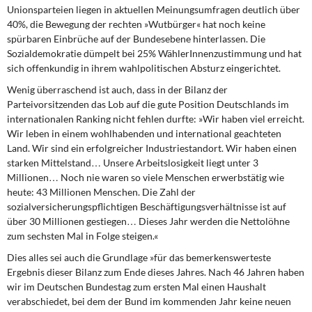
DIE LINKE
Unionsparteien liegen in aktuellen Meinungsumfragen deutlich über
40%, die Bewegung der rechten »Wutbürger« hat noch keine
spürbaren Einbrüche auf der Bundesebene hinterlassen. Die
Weitere Themen
Sozialdemokratie dümpelt bei 25% WählerInnenzustimmung und hat
sich offenkundig in ihrem wahlpolitischen Absturz eingerichtet.
Memo-Gruppe
Wenig überraschend ist auch,
dass in der Bilanz der
Parteivorsitzenden das Lob auf die gute Position Deutschlands im
Institut Solidarische Moderne
internationalen Ranking nicht fehlen durfte: »Wir haben viel erreicht.
Wir leben in einem wohlhabenden und international geachteten
Rosa-Luxemburg-Stiftung
Land. Wir sind ein erfolgreicher Industriestandort. Wir haben einen
starken Mittelstand… Unsere Arbeitslosigkeit liegt unter 3
Über mich
Millionen… Noch nie waren so viele Menschen erwerbstätig wie
heute: 43 Millionen Menschen. Die Zahl der
sozialversicherungspflichtigen Beschäftigungsverhältnisse ist auf
Kontakt
über 30 Millionen gestiegen… Dieses Jahr werden die Nettolöhne
zum sechsten Mal in Folge steigen.«
Dies alles sei auch die Grundlage
»für das bemerkenswerteste
Ergebnis dieser Bilanz zum Ende dieses Jahres. Nach 46 Jahren haben
wir im Deutschen Bundestag zum ersten Mal einen Haushalt
verabschiedet, bei dem der Bund im kommenden Jahr keine neuen