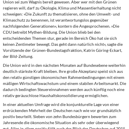
Union sei zum Wagnis bereit gewesen. Aber wer mit den Grünen
regieren will, darf zu Ökologie, Klima und Massentierhaltung nicht
schweigen: »Die Zukunft zu thematisieren, ohne den Umwelt- und
Klimaschutz zu benennen, ist verantwortungslos gegenüber
nachfolgenden Generationen«, kontern die Angesprochenen. »Die
CDU betreibt Mythen-Bildung. Die Union blieb bei den
entscheidenden Themen stur, gerade im Bereich Öko hat sie sich
keinen Zentimeter bewegt. Das geht dann natürlich nicht«, sagte die
Vorsitzende der Grünen-Bundestagsfraktion, Katrin Göring-Eckart,
der Bild-Zeitung.
Die Union wird in den nächsten
Monaten auf Bundesebene weiterhin
deutlich stärkste Kraft bleiben. Ihre große Akzeptanz speist sich aus
den relativ günstigen ökonomischen Rahmenbedingungen mit einem
mäßigen Wirtschaftswachstum und einem stabilen Arbeitsmarkt. Die
dadurch bedingten Steuereinnahmen werden auch künftig noch eine
relativ geräuschlose Haushaltskonsolidierung ermöglichen.
In einer aktuellen Umfrage
wird die konjunkturelle Lage von einer
erdrückenden Mehrheit der Deutschen nach wie vor grundsätzlich
positiv beurteilt. Sieben von zehn Bundesbürgern bewerten zum
Jahresende die ökonomische Situation als sehr oder überwiegend
gut. Alles in allem positiv fällt auch der Blick der Deutschen auf 2015