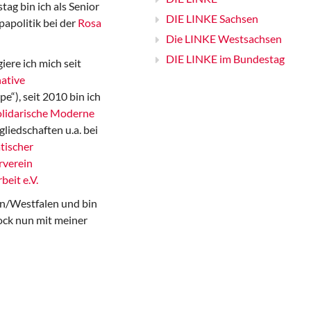
ag bin ich als Senior
DIE LINKE Sachsen
papolitik bei der
Rosa
Die LINKE Westsachsen
DIE LINKE im Bundestag
iere ich mich seit
ative
“), seit 2010 bin ich
Solidarische Moderne
gliedschaften u.a. bei
tischer
rverein
beit e.V.
n/Westfalen und bin
ock nun mit meiner