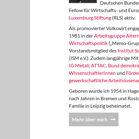
Deutschen Bundest
Fellow für Wirtschafts- und Euro
Luxemburg Stiftung
(RLS) aktiv.
Als promovierter Volkswirt engag
1981 in der
Arbeitsgruppe Altern
Wirtschaftspolitik
(„Memo-Gruppe
Vorstandsmitglied des
Institut 
(ISM e.V.). Zudem langjährige Mit
IG Metall
,
ATTAC
,
Bund demokra
WissenschaftlerInnen
und
Förde
gewerkschaftliche Arbeitslosenar
Geboren wurde ich 1954 in Hage
nach Jahren in Bremen und Rost
Familie in Leipzig beheimatet.
Mehr über mich