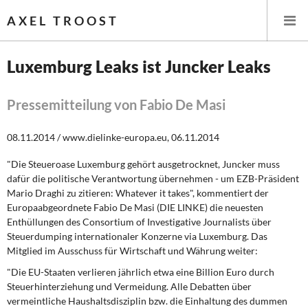
AXEL TROOST
Luxemburg Leaks ist Juncker Leaks
Startseite
Pressemitteilung von Fabio De Masi
Themen
08.11.2014 / www.dielinke-europa.eu, 06.11.2014
Leitlinien linker Wirtschafts- und Finanzpolitik
"Die Steueroase Luxemburg gehört ausgetrocknet, Juncker muss
dafür die politische Verantwortung übernehmen - um EZB-Präsident
Wirtschaftspolitik
Mario Draghi zu zitieren: Whatever it takes", kommentiert der
Europaabgeordnete Fabio De Masi (DIE LINKE) die neuesten
Steuer- und Finanzpolitik
Enthüllungen des Consortium of Investigative Journalists über
Steuerdumping internationaler Konzerne via Luxemburg. Das
Mitglied im Ausschuss für Wirtschaft und Währung weiter:
Öffentliche Infrastruktur und Daseinsvorsorge
"Die EU-Staaten verlieren jährlich etwa eine Billion Euro durch
Eurokrise und Griechenland
Steuerhinterziehung und Vermeidung. Alle Debatten über
vermeintliche Haushaltsdisziplin bzw. die Einhaltung des dummen