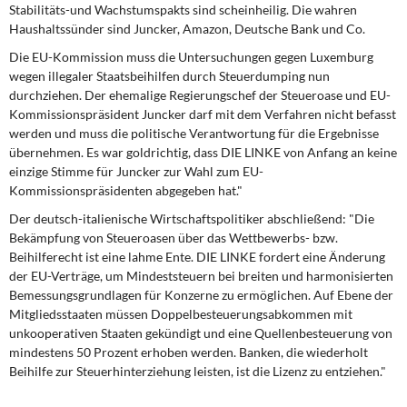
DIE LINKE
Stabilitäts-und Wachstumspakts sind scheinheilig. Die wahren
Haushaltssünder sind Juncker, Amazon, Deutsche Bank und Co.
Weitere Themen
Die EU-Kommission muss die Untersuchungen gegen Luxemburg
wegen illegaler Staatsbeihilfen durch Steuerdumping nun
Memo-Gruppe
durchziehen. Der ehemalige Regierungschef der Steueroase und EU-
Kommissionspräsident Juncker darf mit dem Verfahren nicht befasst
werden und muss die politische Verantwortung für die Ergebnisse
Institut Solidarische Moderne
übernehmen. Es war goldrichtig, dass DIE LINKE von Anfang an keine
einzige Stimme für Juncker zur Wahl zum EU-
Rosa-Luxemburg-Stiftung
Kommissionspräsidenten abgegeben hat."
Der deutsch-italienische Wirtschaftspolitiker abschließend: "Die
Über mich
Bekämpfung von Steueroasen über das Wettbewerbs- bzw.
Beihilferecht ist eine lahme Ente. DIE LINKE fordert eine Änderung
Kontakt
der EU-Verträge, um Mindeststeuern bei breiten und harmonisierten
Bemessungsgrundlagen für Konzerne zu ermöglichen. Auf Ebene der
Mitgliedsstaaten müssen Doppelbesteuerungsabkommen mit
unkooperativen Staaten gekündigt und eine Quellenbesteuerung von
mindestens 50 Prozent erhoben werden. Banken, die wiederholt
Beihilfe zur Steuerhinterziehung leisten, ist die Lizenz zu entziehen."