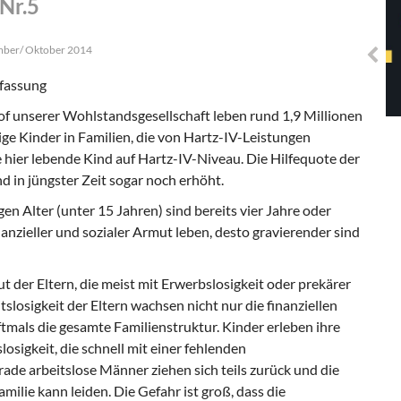
Nr.5
Solidarisches EUropa -
Mosaiklinke Perspektiven
ember/ Oktober 2014
assung
f unserer Wohlstandsgesellschaft leben rund 1,9 Millionen
ge Kinder in Familien, die von Hartz-IV-Leistungen
e hier lebende Kind auf Hartz-IV-Niveau. Die Hilfequote der
d in jüngster Zeit sogar noch erhöht.
n Alter (unter 15 Jahren) sind bereits vier Jahre oder
inanzieller und sozialer Armut leben, desto gravierender sind
 der Eltern, die meist mit Erwerbslosigkeit oder prekärer
slosigkeit der Eltern wachsen nicht nur die finanziellen
tmals die gesamte Familienstruktur. Kinder erleben ihre
losigkeit, die schnell mit einer fehlenden
ade arbeitslose Männer ziehen sich teils zurück und die
lie kann leiden. Die Gefahr ist groß, dass die