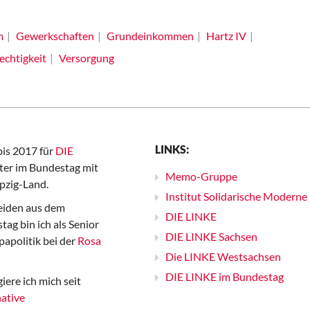
m
Gewerkschaften
Grundeinkommen
Hartz IV
echtigkeit
Versorgung
LINKS:
bis 2017 für
DIE
er im Bundestag mit
Memo-Gruppe
pzig-Land.
Institut Solidarische Moderne
iden aus dem
DIE LINKE
ag bin ich als Senior
DIE LINKE Sachsen
papolitik bei der
Rosa
Die LINKE Westsachsen
DIE LINKE im Bundestag
iere ich mich seit
ative