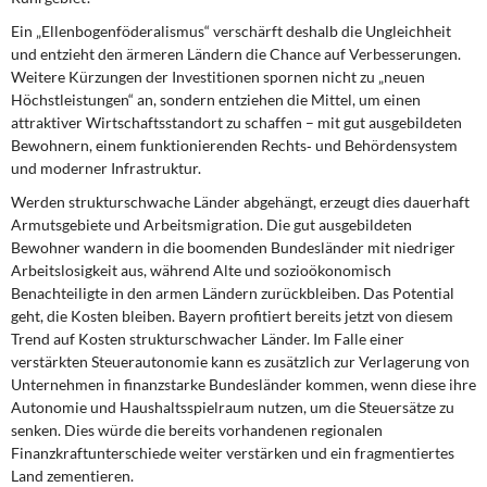
Ein „Ellenbogenföderalismus“ verschärft deshalb die Ungleichheit
und entzieht den ärmeren Ländern die Chance auf Verbesserungen.
Weitere Kürzungen der Investitionen spornen nicht zu „neuen
Höchstleistungen“ an, sondern entziehen die Mittel, um einen
attraktiver Wirtschaftsstandort zu schaffen – mit gut ausgebildeten
Bewohnern, einem funktionierenden Rechts‐ und Behördensystem
und moderner Infrastruktur.
Werden strukturschwache Länder abgehängt, erzeugt dies dauerhaft
Armutsgebiete und Arbeitsmigration.
Die gut ausgebildeten
Bewohner wandern in die boomenden Bundesländer mit niedriger
Arbeitslosigkeit aus, während Alte und sozioökonomisch
Benachteiligte in den armen Ländern zurückbleiben. Das Potential
geht, die Kosten bleiben. Bayern profitiert bereits jetzt von diesem
Trend auf Kosten strukturschwacher Länder. Im Falle einer
verstärkten Steuerautonomie kann es zusätzlich zur Verlagerung von
Unternehmen in finanzstarke Bundesländer kommen, wenn diese ihre
Autonomie und Haushaltsspielraum nutzen, um die Steuersätze zu
senken. Dies würde die bereits vorhandenen regionalen
Finanzkraftunterschiede weiter verstärken und ein fragmentiertes
Land zementieren.