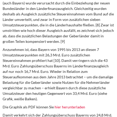
(auch Bayern) wurde verursacht durch die Einbeziehung der neuen
Bundesländer in den Länderfinanzausgleich. Gleichzeitig wurden
deshalb als Ausgleich zusätzliche Steuereinnahmen vom Bund auf die
Länder umverteilt, und zwar in Form von zusätzlichen sieben
Umsatzsteuerpunkten, die in die Länderhaushalte fließen. [8] Zwar ist
umstritten wie hoch dieser Ausgleich ausfällt, es zeichnet sich jedoch
ab, dass die zusätzlichen Belastungen der Geberländer damit in
großen Teilen kompensiert werden. [9]
Anzunehmen ist, dass Bayern von 1995 bis 2013 an diesen 7
Umsatzsteuerpunkten mit 26,3 Mrd. Euro zusätzlichen
Steuereinnahmen profitiert hat [10]. Damit verringern sich die 43
Mrd. Euro Zahlungsüberschuss Bayerns im Länderfinanzausgleich
auf nur noch 16,7 Mrd. Euro. Wieder in Relation zum
Steueraufkommen aus dem Jahre 2013 betrachtet – um die damalige
Belastung für die Geberländer sowie Nutzen für die Nehmerländer
vergleichbar zu machen – erhielt Bayern durch diese zusätzliche
Umsatzsteuer den heutigen Gegenwert von 33,4 Mrd. Euro (siehe
Grafik, weiße Balken).
Die Graphik als PDF können Sie
hier herunterladen
Damit verkehrt sich der Zahlungsüberschuss Bayerns von 24,8 Mrd.