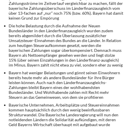
DIE LINKE
Zahlungsströme im Zeitverlauf vergleichbar zu machen, fällt der
bayerische Zahlungsüberschuss im Länderfinanzausgleich vom
über 13-fachen auf „nur“ noch 75% (bzw. 60%). Bayern hat damit
Weitere Themen
keinen Grund zur Empörung
Die hohe Belastung durch die Aufnahme der Neuen
Memo-Gruppe
Bundesländer in den Länderfinanzausgleich wurden zudem
bereits abgemildert durch die Überlassung zusätzlicher
Umsatzsteuer-Einnahmen des Bundes an die Länder. In Relation
Institut Solidarische Moderne
zum heutigen Steueraufkommen gesetzt, werden die
bayerischen Zahlungen sogar überkompensiert. Demnach muss
Bayern als Nettoempfänger gesehen werden und liegt stolze
Rosa-Luxemburg-Stiftung
15% (über seinen Einzahlungen in den Länderfinanz-ausgleich)
im Minus. Bayern zahlt nicht etwa zu viel, sondern eher zu wenig
Über mich
Bayern hat weniger Belastungen und gönnt seinen Einwohnern
bereits heute mehr als andere Bundesländer für ihre Bürger
leisten können. Auch nach den Länderfinanzausgleichs-
Kontakt
Zahlungen bleibt Bayern eines der wohlhabendsten
Bundesländer. Und Wohlhabende zahlen mit Recht mehr
Steuern an das Gemeinwesen, von dem sie profitieren
Bayerische Unternehmen, Arbeitsplätze und Steuereinnahmen
kommen hauptsächlich durch den wenig beeinflussbaren
Strukturwandel. Die Bayerische Landesregierung will nun den
notleidenden Ländern die Solidarität aufkündigen, mit deren
Geld Bayerns Wirtschaft überhaupt mit aufgebaut wurde