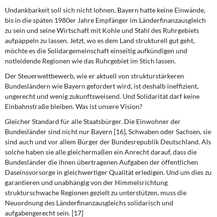
Undankbarkeit soll sich nicht lohnen.
Bayern hatte keine Einwände,
bis in die späten 1980er Jahre Empfänger im Länderfinanzausgleich
zu sein und seine Wirtschaft mit Kohle und Stahl des Ruhrgebiets
aufpäppeln zu lassen. Jetzt, wo es dem Land strukturell gut geht,
möchte es die Solidargemeinschaft einseitig aufkündigen und
notleidende Regionen wie das Ruhrgebiet im Stich lassen.
Der Steuerwettbewerb, wie er aktuell von strukturstärkeren
Bundesländern wie Bayern gefordert wird, ist deshalb ineffizient,
ungerecht und wenig zukunftsweisend. Und Solidarität darf keine
Einbahnstraße bleiben. Was ist unsere Vision?
Gleicher Standard für alle Staatsbürger.
Die Einwohner der
Bundesländer sind nicht nur Bayern [16], Schwaben oder Sachsen, sie
sind auch und vor allem Bürger der Bundesrepublik Deutschland. Als
solche haben sie alle gleichermaßen ein Anrecht darauf, dass die
Bundesländer die ihnen übertragenen Aufgaben der öffentlichen
Daseinsvorsorge in gleichwertiger Qualität erledigen. Und um dies zu
garantieren und unabhängig von der Himmelsrichtung
strukturschwache Regionen gezielt zu unterstützen, muss die
Neuordnung des Länderfinanzausgleichs solidarisch und
aufgabengerecht sein. [17]