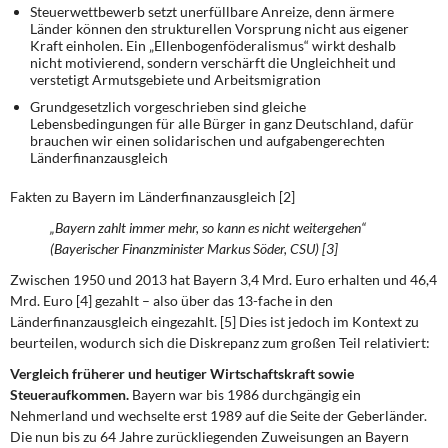
Steuerwettbewerb setzt unerfüllbare Anreize, denn ärmere
Länder können den strukturellen Vorsprung nicht aus eigener
Kraft einholen. Ein „Ellenbogenföderalismus“ wirkt deshalb
nicht motivierend, sondern verschärft die Ungleichheit und
verstetigt Armutsgebiete und Arbeitsmigration
Grundgesetzlich vorgeschrieben sind gleiche
Lebensbedingungen für alle Bürger in ganz Deutschland, dafür
brauchen wir einen solidarischen und aufgabengerechten
Länderfinanzausgleich
Fakten zu Bayern im Länderfinanzausgleich [2]
„Bayern zahlt immer mehr, so kann es nicht weitergehen“
(Bayerischer Finanzminister Markus Söder, CSU) [3]
Zwischen 1950 und 2013 hat Bayern 3,4 Mrd. Euro erhalten und 46,4
Mrd. Euro [4] gezahlt – also über das 13-fache in den
Länderfinanzausgleich eingezahlt. [5] Dies ist jedoch im Kontext zu
beurteilen, wodurch sich die Diskrepanz zum großen Teil relativiert:
Vergleich früherer und heutiger Wirtschaftskraft sowie
Steueraufkommen.
Bayern war bis 1986 durchgängig ein
Nehmerland und wechselte erst 1989 auf die Seite der Geberländer.
Die nun bis zu 64 Jahre zurückliegenden Zuweisungen an Bayern