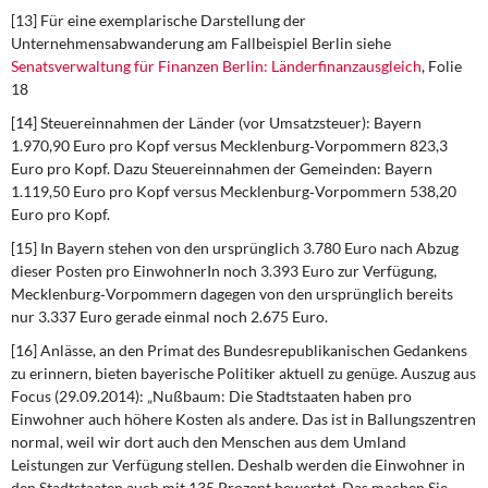
[13] Für eine exemplarische Darstellung der
Unternehmensabwanderung am Fallbeispiel Berlin siehe
Senatsverwaltung für Finanzen Berlin: Länderfinanzausgleich
, Folie
18
[14] Steuereinnahmen der Länder (vor Umsatzsteuer): Bayern
1.970,90 Euro pro Kopf versus Mecklenburg‐Vorpommern 823,3
Euro pro Kopf. Dazu Steuereinnahmen der Gemeinden: Bayern
1.119,50 Euro pro Kopf versus Mecklenburg‐Vorpommern 538,20
Euro pro Kopf.
[15] In Bayern stehen von den ursprünglich 3.780 Euro nach Abzug
dieser Posten pro EinwohnerIn noch 3.393 Euro zur Verfügung,
Mecklenburg‐Vorpommern dagegen von den ursprünglich bereits
nur 3.337 Euro gerade einmal noch 2.675 Euro.
[16] Anlässe, an den Primat des Bundesrepublikanischen Gedankens
zu erinnern, bieten bayerische Politiker aktuell zu genüge. Auszug aus
Focus (29.09.2014): „Nußbaum: Die Stadtstaaten haben pro
Einwohner auch höhere Kosten als andere. Das ist in Ballungszentren
normal, weil wir dort auch den Menschen aus dem Umland
Leistungen zur Verfügung stellen. Deshalb werden die Einwohner in
den Stadtstaaten auch mit 135 Prozent bewertet. Das machen Sie