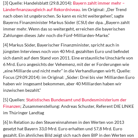
[3] Quelle: Handelsblatt (29.8.2014):
Bayern zahlt immer mehr –
Länderfinanzausgleich auf Rekordniveau.
im Original: „Der Trend
nach oben ist ungebrochen. So kann es nicht weitergehen“, sagte
Bayerns Finanzminister Markus Söder (CSU) der dpa. „Bayern zahlt
immer mehr. Wenn das so weitergeht, erreichen die bayerischen
Zahlungen dieses Jahr noch die Fünf-Milliarden-Marke.“
[4] Markus Söder, Bayerischer Finanzminister, spricht auch in
jüngsten Interviews noch von 40 Mrd. gezahlten Euro und befindet
sich damit auf dem Stand von 2011. Eine erstaunliche Unschärfe von
6 Mrd. Euro angesichts der Vehemenz, mit der er Forderungen wie
„eine Milliarde und nicht mehr“ in die Verhandlungen wirft. Quelle:
Focus (29.09.2014): im Original: „Söder: Drei bis vier Milliarden Euro
haben wir insgesamt bekommen, aber 40 Milliarden haben wir
inzwischen bezahlt.“
[5] Quellen:
Statistisches Bundesamt und Bundesministerium der
Finanzen
; Zusammenstellung: Andreas Schuster, Referent DIE LINKE
im Thüringer Landtag
[6] In Relation zu den Steuereinnahmen in den Werten von 2013
gesetzt hat Bayern 33,0 Mrd. Euro erhalten und 57,8 Mrd. Euro
gezahlt. Ein ähnliches Bild zeigt sich nach dem BIP in den Werten von