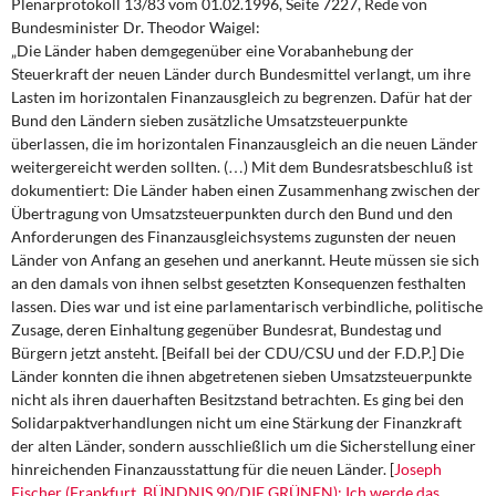
Plenarprotokoll 13/83 vom 01.02.1996, Seite 7227, Rede von
Bundesminister Dr. Theodor Waigel:
„Die Länder haben demgegenüber eine Vorabanhebung der
Steuerkraft der neuen Länder durch Bundesmittel verlangt, um ihre
Lasten im horizontalen Finanzausgleich zu begrenzen. Dafür hat der
Bund den Ländern sieben zusätzliche Umsatzsteuerpunkte
überlassen, die im horizontalen Finanzausgleich an die neuen Länder
weitergereicht werden sollten. (…) Mit dem Bundesratsbeschluß ist
dokumentiert: Die Länder haben einen Zusammenhang zwischen der
Übertragung von Umsatzsteuerpunkten durch den Bund und den
Anforderungen des Finanzausgleichsystems zugunsten der neuen
Länder von Anfang an gesehen und anerkannt. Heute müssen sie sich
an den damals von ihnen selbst gesetzten Konsequenzen festhalten
lassen. Dies war und ist eine parlamentarisch verbindliche, politische
Zusage, deren Einhaltung gegenüber Bundesrat, Bundestag und
Bürgern jetzt ansteht. [Beifall bei der CDU/CSU und der F.D.P.] Die
Länder konnten die ihnen abgetretenen sieben Umsatzsteuerpunkte
nicht als ihren dauerhaften Besitzstand betrachten. Es ging bei den
Solidarpaktverhandlungen nicht um eine Stärkung der Finanzkraft
der alten Länder, sondern ausschließlich um die Sicherstellung einer
hinreichenden Finanzausstattung für die neuen Länder. [
Joseph
Fischer (Frankfurt, BÜNDNIS 90/DIE GRÜNEN): Ich werde das