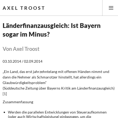
AXEL TROOST
Länderfinanzausgleich: Ist Bayern
sogar im Minus?
Startseite
Themen
Von Axel Troost
Leitlinien linker Wirtschafts- und Finanzpolitik
03.10.2014 / 02.09.2014
„Ein Land, das erst jahrzehntelang mit offenen Händen nimmt und
Wirtschaftspolitik
dann die Nehmer als Schmarotzer hinstellt, hat allerdings ein
Glaubwürdigkeitsproblem“
Steuer- und Finanzpolitik
(Süddeutsche Zeitung über Bayerns Kritik am Länderfinanzausgleich)
[1]
Öffentliche Infrastruktur und Daseinsvorsorge
Zusammenfassung
Eurokrise und Griechenland
Werden die parallelen Entwicklungen von Steueraufkommen
(oder auch Wirtschaftsleistung) einbezogen, um die