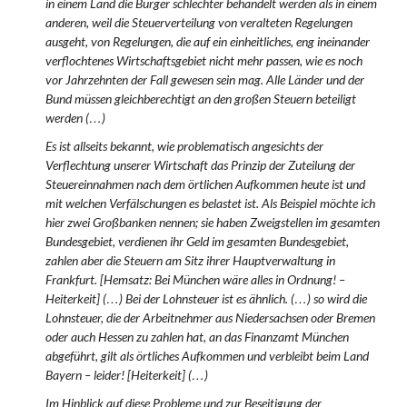
in einem Land die Bürger schlechter behandelt werden als in einem
anderen, weil die Steuerverteilung von veralteten Regelungen
ausgeht, von Regelungen, die auf ein einheitliches, eng ineinander
verflochtenes Wirtschaftsgebiet nicht mehr passen, wie es noch
vor Jahrzehnten der Fall gewesen sein mag. Alle Länder und der
Bund müssen gleichberechtigt an den großen Steuern beteiligt
werden (…)
Es ist allseits bekannt, wie problematisch angesichts der
Verflechtung unserer Wirtschaft das Prinzip der Zuteilung der
Steuereinnahmen nach dem örtlichen Aufkommen heute ist und
mit welchen Verfälschungen es belastet ist. Als Beispiel möchte ich
hier zwei Großbanken nennen; sie haben Zweigstellen im gesamten
Bundesgebiet, verdienen ihr Geld im gesamten Bundesgebiet,
zahlen aber die Steuern am Sitz ihrer Hauptverwaltung in
Frankfurt. [Hemsatz: Bei München wäre alles in Ordnung! –
Heiterkeit] (…) Bei der Lohnsteuer ist es ähnlich. (…) so wird die
Lohnsteuer, die der Arbeitnehmer aus Niedersachsen oder Bremen
oder auch Hessen zu zahlen hat, an das Finanzamt München
abgeführt, gilt als örtliches Aufkommen und verbleibt beim Land
Bayern – leider! [Heiterkeit] (…)
Im Hinblick auf diese Probleme und zur Beseitigung der