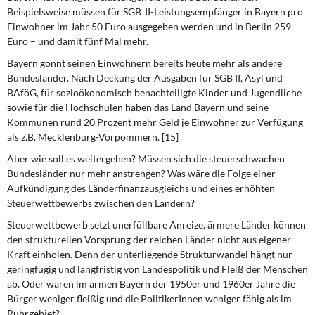
Beispielsweise müssen für SGB‐II-Leistungsempfänger in Bayern pro
Einwohner im Jahr 50 Euro ausgegeben werden und in Berlin 259
Euro – und damit fünf Mal mehr.
Bayern gönnt seinen Einwohnern bereits heute mehr als andere
Bundesländer.
Nach Deckung der Ausgaben für SGB II, Asyl und
BAföG, für sozioökonomisch benachteiligte Kinder und Jugendliche
sowie für die Hochschulen haben das Land Bayern und seine
Kommunen rund 20 Prozent mehr Geld je Einwohner zur Verfügung
als z.B. Mecklenburg-Vorpommern. [15]
Aber wie soll es weitergehen? Müssen sich die steuerschwachen
Bundesländer nur mehr anstrengen? Was wäre die Folge einer
Aufkündigung des Länderfinanzausgleichs und eines erhöhten
Steuerwettbewerbs zwischen den Ländern?
Steuerwettbewerb setzt unerfüllbare Anreize, ärmere Länder können
den strukturellen Vorsprung der reichen Länder nicht aus eigener
Kraft einholen.
Denn der unterliegende Strukturwandel hängt nur
geringfügig und langfristig von Landespolitik und Fleiß der Menschen
ab. Oder waren im armen Bayern der 1950er und 1960er Jahre die
Bürger weniger fleißig und die PolitikerInnen weniger fähig als im
Ruhrgebiet?