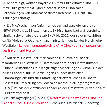
2013 bereinigt, wonach Bayern 34,8 Mrd. Euro erhalten und 55,1
Mrd. Euro gezahlt hat. Quelle: Statistisches Bundesamt,
Berechnungen von Andreas Schuster, Referent DIE LINKE im
Thüringer Landtag
[7] Da NRW schon von Anfang an Geberland war, wiegen die von
NRW 1950 bis 2011 gezahlten ca. 17 Mrd. Euro kaufkraftbereinigt
ähnlich schwer wie die erst ab 1989 bis 2011 von Bayern gezahlten
ca. 35 Mrd. Euro. Quelle: Finanzministerium des Landes Nordrhein-
Westfalen:
Länderfinanzausgleich (LFA) – Check der Behauptungen
aus Bayern und Hessen
[8] Mit dem „Gesetz über Maßnahmen zur Bewältigung der
finanziellen Erblasten im Zusammenhang mit der Herstellung der
Einheit Deutschlands, zur langfristigen Sicherung des Aufbaus in den
neuen Ländern, zur Neuordnung des bundesstaatlichen
Finanzausgleichs und zur Entlastung der öffentlichen Haushalte
(Gesetz zur Umsetzung des Föderalen Konsolidierungsprogramms –
FKPG)“ wurde der Anteils der Länder an der Umsatzsteuer von 37 auf
44 Prozent erhöht.
Quellen: Tagesspiegel (3.9.2014)
Reform der Finanzen von Bund und
Ländern – Soli für die Schulden
. Siehe auch: Deutscher Bundestag,