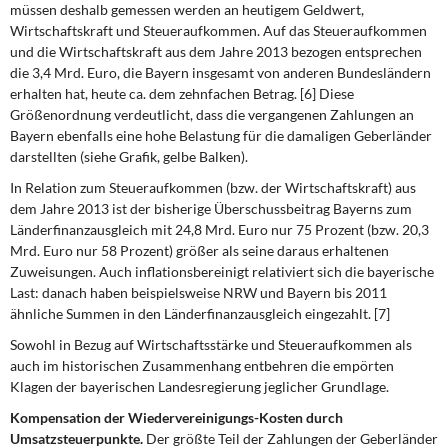
müssen deshalb gemessen werden an heutigem Geldwert,
Wirtschaftskraft und Steueraufkommen. Auf das Steueraufkommen
und die Wirtschaftskraft aus dem Jahre 2013 bezogen entsprechen
die 3,4 Mrd. Euro, die Bayern insgesamt von anderen Bundesländern
erhalten hat, heute ca. dem zehnfachen Betrag. [6] Diese
Größenordnung verdeutlicht, dass die vergangenen Zahlungen an
Bayern ebenfalls eine hohe Belastung für die damaligen Geberländer
darstellten (siehe Grafik, gelbe Balken).
In Relation zum Steueraufkommen (bzw. der Wirtschaftskraft) aus
dem Jahre 2013 ist der bisherige Überschussbeitrag Bayerns zum
Länderfinanzausgleich mit 24,8 Mrd. Euro nur 75 Prozent (bzw. 20,3
Mrd. Euro nur 58 Prozent) größer als seine daraus erhaltenen
Zuweisungen. Auch inflationsbereinigt relativiert sich die bayerische
Last: danach haben beispielsweise NRW und Bayern bis 2011
ähnliche Summen in den Länderfinanzausgleich eingezahlt. [7]
Sowohl in Bezug auf Wirtschaftsstärke und Steueraufkommen als
auch im historischen Zusammenhang entbehren die empörten
Klagen der bayerischen Landesregierung jeglicher Grundlage.
Kompensation der Wiedervereinigungs-Kosten durch
Umsatzsteuerpunkte.
Der größte Teil der Zahlungen der Geberländer