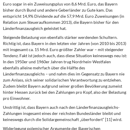
Euro sogar in ein Zuweisungsplus von 8,6 Mrd. Euro, das Bayern
bisher durch Bund und andere Geberländer zu Gute kam. Das
entspricht 14,9% Dividende auf die 57,9 Mrd. Euro Zuweisungen (in
Relation zum Steueraufkommen 2013), die Bayern bisher für den
Länderfinanzausgleich geleistet hat.
Steigende Belastung von ebenfalls stärker werdenden Schultern.
Richtig ist, dass Bayern in den letzten vier Jahren (von 2010 bis 2013)
mit insgesamt ca. 15 Mrd. Euro größter Zahler war – mit steigender
Tendenz. Fakt ist jedoch auch, dass diese Situation keineswegs neu ist:
In den 1950er und 1960er Jahren trug Nordrhein-Westfalen
ebenfalls alleine mehrfach über die Hälfte des
Länderfinanzausgleichs – und nahm dies im Gegensatz zu Bayern nie
zum Anlass, sich seiner solidarischen Verantwortung zu entziehen.
Zudem bleibt Bayern aufgrund seiner großen Bevölkerung zumeist
hinter Hessen zurück bei den Zahlungen pro Kopf, also der Belastung
pro Einwohner.
Unstrittig ist, dass Bayern auch nach den Länderfinanzausgleichs-
Zahlungen insgesamt eines der reichsten Bundesländer bleibt und
keineswegs durch die Solidargemeinschaft „überfordert“ [11] wird.
Widerlegung polemischer Argumente der Bayerischen