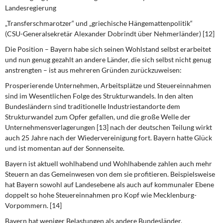
Landesregierung
„Transferschmarotzer“ und „griechische Hängemattenpolitik“
(CSU-Generalsekretär Alexander Dobrindt über Nehmerländer) [12]
Die Position – Bayern habe sich seinen Wohlstand selbst erarbeitet
und nun genug gezahlt an andere Länder, die sich selbst nicht genug
anstrengten – ist aus mehreren Gründen zurückzuweisen:
Prosperierende Unternehmen, Arbeitsplätze und Steuereinnahmen
sind im Wesentlichen Folge des Strukturwandels.
In den alten
Bundesländern sind traditionelle Industriestandorte dem
Strukturwandel zum Opfer gefallen, und die große Welle der
Unternehmensverlagerungen [13] nach der deutschen Teilung wirkt
auch 25 Jahre nach der Wiedervereinigung fort. Bayern hatte Glück
und ist momentan auf der Sonnenseite.
Bayern ist aktuell wohlhabend und Wohlhabende zahlen auch mehr
Steuern an das Gemeinwesen von dem sie profitieren.
Beispielsweise
hat Bayern sowohl auf Landesebene als auch auf kommunaler Ebene
doppelt so hohe Steuereinnahmen pro Kopf wie Mecklenburg-
Vorpommern. [14]
Bayern hat weniger Belastungen als andere Bundesländer.