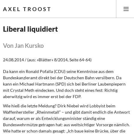
AXEL TROOST
Liberal liquidiert
Startseite
Von Jan Kursko
Themen
24.08.2014 / (aus: »Blätter« 8/2014, Seite 64-64)
Leitlinien linker Wirtschafts- und Finanzpolitik
Da kann ein Ronald Pofalla (CDU) seine Kenntnisse aus dem
Bundeskanzleramt direkt bei der Deutschen Bahn versilbern. Da
Wirtschaftspolitik
kann ein Michael Hartmann (SPD) sich bei Berliner Laubenpiepern
mit Crystal Meth eindecken. Und doch steht eines fest: Richtig
Steuer- und Finanzpolitik
aberwitzig wird es immer erst bei der FDP.
Wie hieß die letzte Meldung? Dirk Niebel wird Lobbyist beim
Öffentliche Infrastruktur und Daseinsvorsorge
Waffenhersteller „Rheinmetall“ – und gibt damit endlich die Antwort
darauf, warum er als Entwicklungsminister ständig eine
Eurokrise und Griechenland
Bundeswehrmütze getragen hat: aus weitsichtiger Vorsorge nämlich.
Wie hatte er schon damals gesagt: „Ich baue keine Brücke, über die