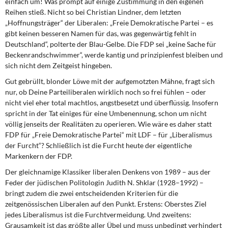
einfach um! Was prompt auf einige Zustimmung in den eigenen
Reihen stieß. Nicht so bei Christian Lindner, dem letzten
„Hoffnungsträger“ der Liberalen: „Freie Demokratische Partei – es
gibt keinen besseren Namen für das, was gegenwärtig fehlt in
Deutschland“, polterte der Blau-Gelbe. Die FDP sei „keine Sache für
Beckenrandschwimmer“, werde kantig und prinzipienfest bleiben und
sich nicht dem Zeitgeist hingeben.
Gut gebrüllt, blonder Löwe mit der aufgemotzten Mähne, fragt sich
nur, ob Deine Parteiliberalen wirklich noch so frei fühlen – oder
nicht viel eher total machtlos, angstbesetzt und überflüssig. Insofern
spricht in der Tat einiges für eine Umbenennung, schon um nicht
völlig jenseits der Realitäten zu operieren. Wie wäre es daher statt
FDP für „Freie Demokratische Partei“ mit LDF – für „Liberalismus
der Furcht“? Schließlich ist die Furcht heute der eigentliche
Markenkern der FDP.
Der gleichnamige Klassiker liberalen Denkens von 1989 – aus der
Feder der jüdischen Politologin Judith N. Shklar (1928–1992) –
bringt zudem die zwei entscheidenden Kriterien für die
zeitgenössischen Liberalen auf den Punkt. Erstens: Oberstes Ziel
jedes Liberalismus ist die Furchtvermeidung. Und zweitens:
Grausamkeit ist das größte aller Übel und muss unbedingt verhindert