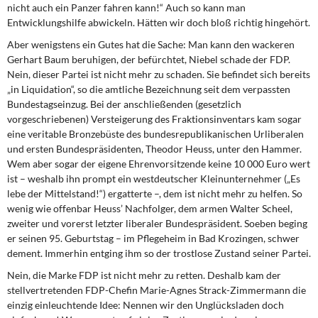
DIE LINKE
nicht auch ein Panzer fahren kann!“ Auch so kann man
Entwicklungshilfe abwickeln. Hätten wir doch bloß richtig hingehört.
Weitere Themen
Aber wenigstens ein Gutes hat die Sache: Man kann den wackeren
Gerhart Baum beruhigen, der befürchtet, Niebel schade der FDP.
Memo-Gruppe
Nein, dieser Partei ist nicht mehr zu schaden. Sie befindet sich bereits
„in Liquidation“, so die amtliche Bezeichnung seit dem verpassten
Bundestagseinzug. Bei der anschließenden (gesetzlich
Institut Solidarische Moderne
vorgeschriebenen) Versteigerung des Fraktionsinventars kam sogar
eine veritable Bronzebüste des bundesrepublikanischen Urliberalen
Rosa-Luxemburg-Stiftung
und ersten Bundespräsidenten, Theodor Heuss, unter den Hammer.
Wem aber sogar der eigene Ehrenvorsitzende keine 10 000 Euro wert
Über mich
ist – weshalb ihn prompt ein westdeutscher Kleinunternehmer („Es
lebe der Mittelstand!“) ergatterte –, dem ist nicht mehr zu helfen. So
wenig wie offenbar Heuss’ Nachfolger, dem armen Walter Scheel,
Kontakt
zweiter und vorerst letzter liberaler Bundespräsident. Soeben beging
er seinen 95. Geburtstag – im Pflegeheim in Bad Krozingen, schwer
dement. Immerhin entging ihm so der trostlose Zustand seiner Partei.
Nein, die Marke FDP ist nicht mehr zu retten. Deshalb kam der
stellvertretenden FDP-Chefin Marie-Agnes Strack-Zimmermann die
einzig einleuchtende Idee: Nennen wir den Unglücksladen doch