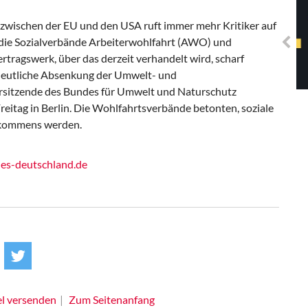
Solidarisches EUropa -
Mosaiklinke Perspektiven
wischen der EU und den USA ruft immer mehr Kritiker auf
ie Sozialverbände Arbeiterwohlfahrt (AWO) und
tragswerk, über das derzeit verhandelt wird, scharf
deutliche Absenkung der Umwelt- und
rsitzende des Bundes für Umwelt und Naturschutz
itag in Berlin. Die Wohlfahrtsverbände betonten, soziale
Abkommens werden.
s-deutschland.de
el versenden
Zum Seitenanfang