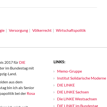
gie
Versorgung
Völkerrecht
Wirtschaftspolitik
LINKS:
bis 2017 für
DIE
er im Bundestag mit
Memo-Gruppe
pzig-Land.
Institut Solidarische Moderne
iden aus dem
DIE LINKE
ag bin ich als Senior
DIE LINKE Sachsen
papolitik bei der
Rosa
Die LINKE Westsachsen
DIE LINKE im Bundestag