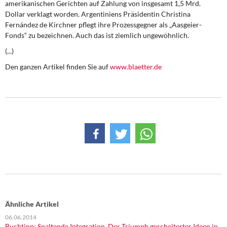
amerikanischen Gerichten auf Zahlung von insgesamt 1,5 Mrd.
DIE LINKE
Dollar verklagt worden. Argentiniens Präsidentin Christina
Fernández de Kirchner pflegt ihre Prozessgegner als „Aasgeier-
Weitere Themen
Fonds“ zu bezeichnen. Auch das ist ziemlich ungewöhnlich.
(...)
Memo-Gruppe
Den ganzen Artikel finden Sie auf
www.blaetter.de
Institut Solidarische Moderne
Rosa-Luxemburg-Stiftung
Über mich
Kontakt
Ähnliche Artikel
06.06.2014
Buchtipp: Spaltende Integration. Der Triumph gescheiterter Ideen in