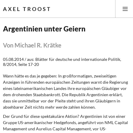
AXEL TROOST
Argentinien unter Geiern
Startseite
Von Michael R. Krätke
Themen
05.08.2014 / aus: Blätter für deutsche und internationale Politik,
8/2014, Seite 17-20
Leitlinien linker Wirtschafts- und Finanzpolitik
Wann hätte es das je gegeben: In großformatigen, zweiseitigen
Wirtschaftspolitik
Anzeigen in führenden europäischen Zeitungen warnt die Regierung
eines lateinamerikanischen Landes ihre europäischen Gläubiger vor
dem drohenden Staatsbankrott. Die Republik Argentinien erklärt,
Steuer- und Finanzpolitik
dass sie unmittelbar vor der Pleite steht und ihren Gläubigern in
absehbarer Zeit nichts mehr werde zahlen können.
Öffentliche Infrastruktur und Daseinsvorsorge
Der Grund für diese spektakuläre Aktion? Argentinien ist von einer
Gruppe US-amerikanischer Hedgefonds, angeführt von NML Capital
Eurokrise und Griechenland
Management und Aurelius Capital Management, vor US-